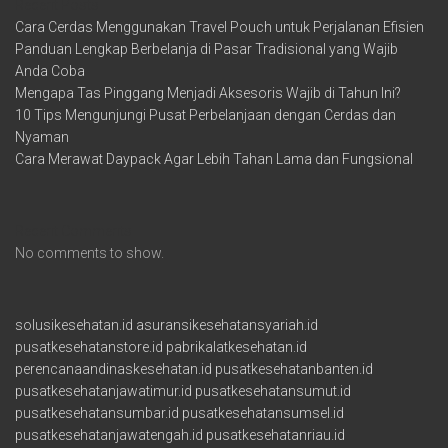
Recent Posts
Cara Cerdas Menggunakan Travel Pouch untuk Perjalanan Efisien
Panduan Lengkap Berbelanja di Pasar Tradisional yang Wajib
Anda Coba
Mengapa Tas Pinggang Menjadi Aksesoris Wajib di Tahun Ini?
10 Tips Mengunjungi Pusat Perbelanjaan dengan Cerdas dan
Nyaman
Cara Merawat Daypack Agar Lebih Tahan Lama dan Fungsional
Recent Comments
No comments to show.
solusikesehatan.id
asuransikesehatansyariah.id
pusatkesehatanstore.id
pabrikalatkesehatan.id
perencanaandinaskesehatan.id
pusatkesehatanbanten.id
pusatkesehatanjawatimur.id
pusatkesehatansumut.id
pusatkesehatansumbar.id
pusatkesehatansumsel.id
pusatkesehatanjawatengah.id
pusatkesehatanriau.id