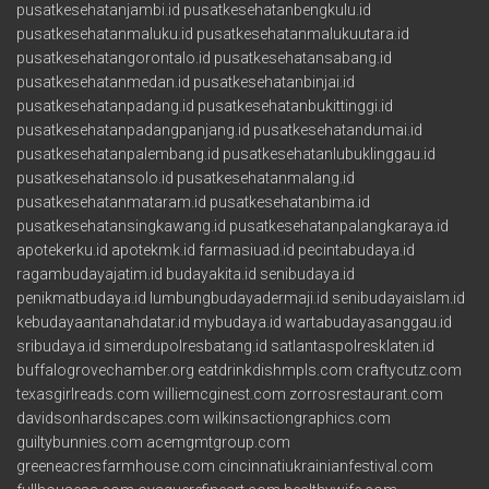
pusatkesehatanjambi.id
pusatkesehatanbengkulu.id
pusatkesehatanmaluku.id
pusatkesehatanmalukuutara.id
pusatkesehatangorontalo.id
pusatkesehatansabang.id
pusatkesehatanmedan.id
pusatkesehatanbinjai.id
pusatkesehatanpadang.id
pusatkesehatanbukittinggi.id
pusatkesehatanpadangpanjang.id
pusatkesehatandumai.id
pusatkesehatanpalembang.id
pusatkesehatanlubuklinggau.id
pusatkesehatansolo.id
pusatkesehatanmalang.id
pusatkesehatanmataram.id
pusatkesehatanbima.id
pusatkesehatansingkawang.id
pusatkesehatanpalangkaraya.id
apotekerku.id
apotekmk.id
farmasiuad.id
pecintabudaya.id
ragambudayajatim.id
budayakita.id
senibudaya.id
penikmatbudaya.id
lumbungbudayadermaji.id
senibudayaislam.id
kebudayaantanahdatar.id
mybudaya.id
wartabudayasanggau.id
sribudaya.id
simerdupolresbatang.id
satlantaspolresklaten.id
buffalogrovechamber.org
eatdrinkdishmpls.com
craftycutz.com
texasgirlreads.com
williemcginest.com
zorrosrestaurant.com
davidsonhardscapes.com
wilkinsactiongraphics.com
guiltybunnies.com
acemgmtgroup.com
greeneacresfarmhouse.com
cincinnatiukrainianfestival.com