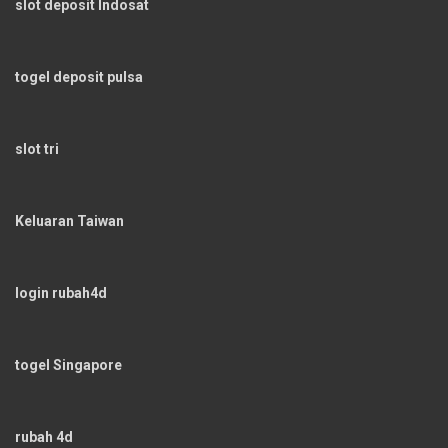
slot deposit Indosat
togel deposit pulsa
slot tri
Keluaran Taiwan
login rubah4d
togel Singapore
rubah 4d