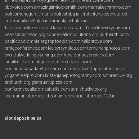
fullhousesa.com
oyaguerefineart.com
healthywife.com
pbcvoice.com
amazingtimlocksmith.com
marrakechimmo.com
polresmanggaraitimur.id
polrestoba.id
infotentangkesehatan.id
informasikesehatan.id
kamuskesehatan.id
farmasiapotekerumm.id
kabarmataram.id
cakelifeeveryday.com
beansandgreens.org
conservationsolutions.org
curbearth.com
pacificocolombia.org
topfoodish.com
hello-trove.com
pmigconference.com
lesleyreynolds.com
tomulrichphotos.com
eventfulweddingplanning.com
kowloonbaybrewery.com
lachilenita.com
abgolo.com
oregopilot.com
costaricacasadaretodream.com
myfortworthpodiatrist.com
yogaretreatpro.com
kristenjanephotography.com
sctbrescue.org
srchurch.org
giantrusticpizza.com
conferencecallstomeatballs.com
stmichaelwtby.org
keamananinformasi.id
zonainformasi.id
informasi123.id
slot deposit pulsa