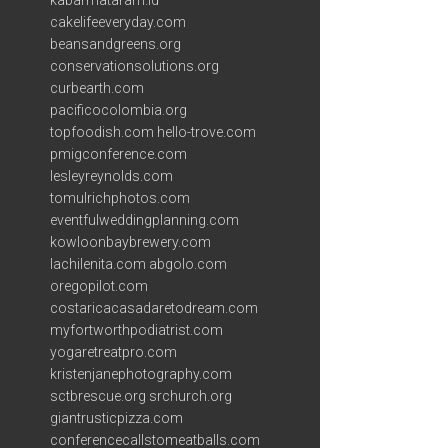
kabarmataram.id
cakelifeeveryday.com
beansandgreens.org
conservationsolutions.org
curbearth.com
pacificocolombia.org
topfoodish.com
hello-trove.com
pmigconference.com
lesleyreynolds.com
tomulrichphotos.com
eventfulweddingplanning.com
kowloonbaybrewery.com
lachilenita.com
abgolo.com
oregopilot.com
costaricacasadaretodream.com
myfortworthpodiatrist.com
yogaretreatpro.com
kristenjanephotography.com
sctbrescue.org
srchurch.org
giantrusticpizza.com
conferencecallstomeatballs.com