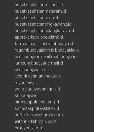
pusatkesehatanmalang.id
pusatkesehatanmataram.id
pusatkesehatanbima.id
pusatkesehatansingkawang.id
pusatkesehatanpalangkaraya.id
apotekerku.id
apotekmk.id
farmasiuad.id
pecintabudaya.id
ragambudayajatim.id
budayakita.id
senibudaya.id
penikmatbudaya.id
lumbungbudayadermaji.id
senibudayaislam.id
kebudayaantanahdatar.id
mybudaya.id
wartabudayasanggau.id
sribudaya.id
simerdupolresbatang.id
satlantaspolresklaten.id
buffalogrovechamber.org
eatdrinkdishmpls.com
craftycutz.com