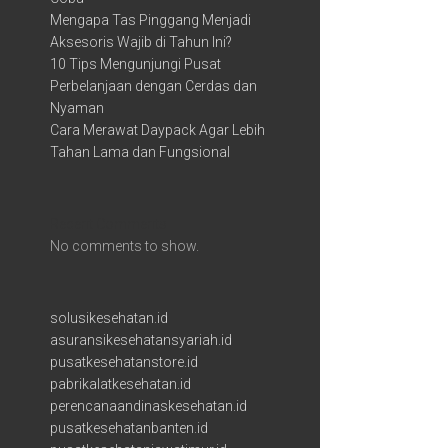
Mengapa Tas Pinggang Menjadi
Aksesoris Wajib di Tahun Ini?
10 Tips Mengunjungi Pusat
Perbelanjaan dengan Cerdas dan
Nyaman
Cara Merawat Daypack Agar Lebih
Tahan Lama dan Fungsional
Recent Comments
No comments to show.
solusikesehatan.id
asuransikesehatansyariah.id
pusatkesehatanstore.id
pabrikalatkesehatan.id
perencanaandinaskesehatan.id
pusatkesehatanbanten.id