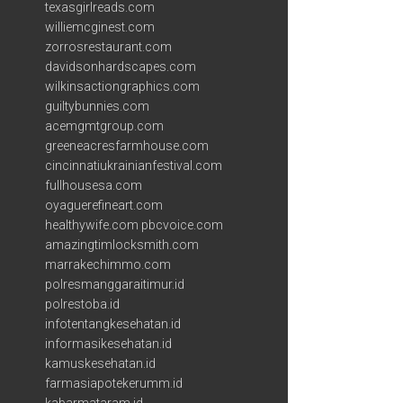
texasgirlreads.com
williemcginest.com
zorrosrestaurant.com
davidsonhardscapes.com
wilkinsactiongraphics.com
guiltybunnies.com
acemgmtgroup.com
greeneacresfarmhouse.com
cincinnatiukrainianfestival.com
fullhousesa.com
oyaguerefineart.com
healthywife.com
pbcvoice.com
amazingtimlocksmith.com
marrakechimmo.com
polresmanggaraitimur.id
polrestoba.id
infotentangkesehatan.id
informasikesehatan.id
kamuskesehatan.id
farmasiapotekerumm.id