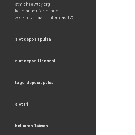
stmichaelwtby.org
keamananinformasi.id
zonainformasi.id
informasi123.id
slot deposit pulsa
slot deposit Indosat
togel deposit pulsa
slot tri
Keluaran Taiwan