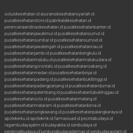
solusikesehatan.id
asuransikesehatansyariah.id
pusatkesehatanstore.id
pabrikalatkesehatan.id
perencanaandinaskesehatan.id
pusatkesehatanbanten.id
pusatkesehatanjawatimur.id
pusatkesehatansumut.id
pusatkesehatansumbar.id
pusatkesehatansumsel.id
pusatkesehatanjawatengah.id
pusatkesehatanriau.id
pusatkesehatanjambi.id
pusatkesehatanbengkulu.id
pusatkesehatanmaluku.id
pusatkesehatanmalukuutara.id
pusatkesehatangorontalo.id
pusatkesehatansabang.id
pusatkesehatanmedan.id
pusatkesehatanbinjai.id
pusatkesehatanpadang.id
pusatkesehatanbukittinggi.id
pusatkesehatanpadangpanjang.id
pusatkesehatandumai.id
pusatkesehatanpalembang.id
pusatkesehatanlubuklinggau.id
pusatkesehatansolo.id
pusatkesehatanmalang.id
pusatkesehatanmataram.id
pusatkesehatanbima.id
pusatkesehatansingkawang.id
pusatkesehatanpalangkaraya.id
apotekerku.id
apotekmk.id
farmasiuad.id
pecintabudaya.id
ragambudayajatim.id
budayakita.id
senibudaya.id
penikmatbudaya.id
lumbungbudayadermaji.id
senibudayaislam.id