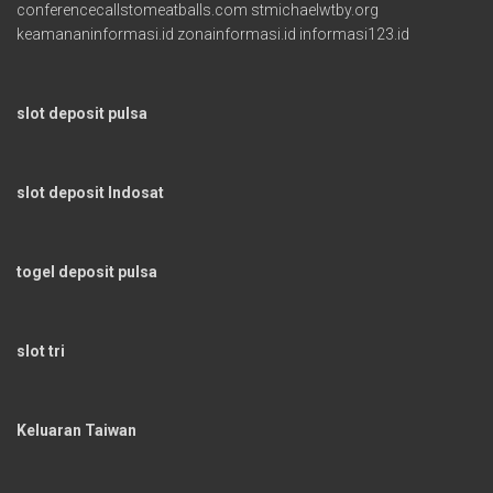
conferencecallstomeatballs.com
stmichaelwtby.org
keamananinformasi.id
zonainformasi.id
informasi123.id
slot deposit pulsa
slot deposit Indosat
togel deposit pulsa
slot tri
Keluaran Taiwan