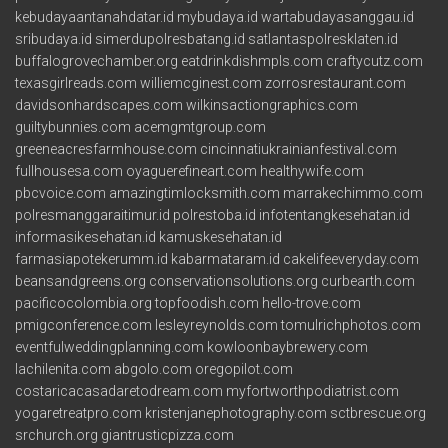
kebudayaantanahdatar.id
mybudaya.id
wartabudayasanggau.id
sribudaya.id
simerdupolresbatang.id
satlantaspolresklaten.id
buffalogrovechamber.org
eatdrinkdishmpls.com
craftycutz.com
texasgirlreads.com
williemcginest.com
zorrosrestaurant.com
davidsonhardscapes.com
wilkinsactiongraphics.com
guiltybunnies.com
acemgmtgroup.com
greeneacresfarmhouse.com
cincinnatiukrainianfestival.com
fullhousesa.com
oyaguerefineart.com
healthywife.com
pbcvoice.com
amazingtimlocksmith.com
marrakechimmo.com
polresmanggaraitimur.id
polrestoba.id
infotentangkesehatan.id
informasikesehatan.id
kamuskesehatan.id
farmasiapotekerumm.id
kabarmataram.id
cakelifeeveryday.com
beansandgreens.org
conservationsolutions.org
curbearth.com
pacificocolombia.org
topfoodish.com
hello-trove.com
pmigconference.com
lesleyreynolds.com
tomulrichphotos.com
eventfulweddingplanning.com
kowloonbaybrewery.com
lachilenita.com
abgolo.com
oregopilot.com
costaricacasadaretodream.com
myfortworthpodiatrist.com
yogaretreatpro.com
kristenjanephotography.com
sctbrescue.org
srchurch.org
giantrusticpizza.com