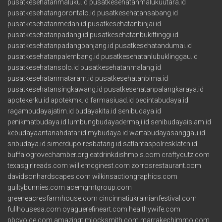
pusatkesehatanmaluku.id
pusatkesehatanmalukuutara.id
pusatkesehatangorontalo.id
pusatkesehatansabang.id
pusatkesehatanmedan.id
pusatkesehatanbinjai.id
pusatkesehatanpadang.id
pusatkesehatanbukittinggi.id
pusatkesehatanpadangpanjang.id
pusatkesehatandumai.id
pusatkesehatanpalembang.id
pusatkesehatanlubuklinggau.id
pusatkesehatansolo.id
pusatkesehatanmalang.id
pusatkesehatanmataram.id
pusatkesehatanbima.id
pusatkesehatansingkawang.id
pusatkesehatanpalangkaraya.id
apotekerku.id
apotekmk.id
farmasiuad.id
pecintabudaya.id
ragambudayajatim.id
budayakita.id
senibudaya.id
penikmatbudaya.id
lumbungbudayadermaji.id
senibudayaislam.id
kebudayaantanahdatar.id
mybudaya.id
wartabudayasanggau.id
sribudaya.id
simerdupolresbatang.id
satlantaspolresklaten.id
buffalogrovechamber.org
eatdrinkdishmpls.com
craftycutz.com
texasgirlreads.com
williemcginest.com
zorrosrestaurant.com
davidsonhardscapes.com
wilkinsactiongraphics.com
guiltybunnies.com
acemgmtgroup.com
greeneacresfarmhouse.com
cincinnatiukrainianfestival.com
fullhousesa.com
oyaguerefineart.com
healthywife.com
pbcvoice.com
amazingtimlocksmith.com
marrakechimmo.com