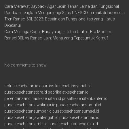
Cara Merawat Daypack Agar Lebih Tahan Lama dan Fungsional
Panduan Lengkap Mengunjungi Situs UNESCO Terbaik di Indonesia
Tren Ransel 60L 2023: Desain dan Fungsionalitas yang Harus
Diketahui
Cara Menjaga Cagar Budaya agar Tetap Utuh di Era Modern
Ransel 30L vs Ransel Lain: Mana yang Tepat untuk Kamu?
Recent Comments
No comments to show.
solusikesehatan.id
asuransikesehatansyariah.id
pusatkesehatanstore.id
pabrikalatkesehatan.id
perencanaandinaskesehatan.id
pusatkesehatanbanten.id
pusatkesehatanjawatimur.id
pusatkesehatansumut.id
pusatkesehatansumbar.id
pusatkesehatansumsel.id
pusatkesehatanjawatengah.id
pusatkesehatanriau.id
pusatkesehatanjambi.id
pusatkesehatanbengkulu.id