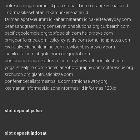
polresmanggaraitimur.id
polrestoba.id
infotentangkesehatan.id
informasikesehatan.id
kamuskesehatan.id
farmasiapotekerumm.id
kabarmataram.id
cakelifeeveryday.com
beansandgreens.org
conservationsolutions.org
curbearth.com
pacificocolombia.org
topfoodish.com
hello-trove.com
pmigconference.com
lesleyreynolds.com
tomulrichphotos.com
eventfulweddingplanning.com
kowloonbaybrewery.com
lachilenita.com
abgolo.com
oregopilot.com
costaricacasadaretodream.com
myfortworthpodiatrist.com
yogaretreatpro.com
kristenjanephotography.com
sctbrescue.org
srchurch.org
giantrusticpizza.com
conferencecallstomeatballs.com
stmichaelwtby.org
keamananinformasi.id
zonainformasi.id
informasi123.id
slot deposit pulsa
slot deposit Indosat