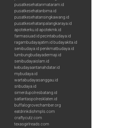
pusatkesehatanmataram.id
pusatkesehatanbima.id
pusatkesehatansingkawang.id
pusatkesehatanpalangkaraya.id
apotekerku.id
apotekmk.id
farmasiuad.id
pecintabudaya.id
ragambudayajatim.id
budayakita.id
senibudaya.id
penikmatbudaya.id
lumbungbudayadermaji.id
senibudayaislam.id
kebudayaantanahdatar.id
mybudaya.id
wartabudayasanggau.id
sribudaya.id
simerdupolresbatang.id
satlantaspolresklaten.id
buffalogrovechamber.org
eatdrinkdishmpls.com
craftycutz.com
texasgirlreads.com