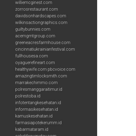
williemcginest.com
zorrosrestaurant.com
davidsonhardscapes.com
wilkinsactiongraphics.com
guiltybunnies.com
acemgmtgroup.com
greeneacresfarmhouse.com
cincinnatiukrainianfestival.com
fullhousesa.com
oyaguerefineart.com
healthywife.com
pbcvoice.com
amazingtimlocksmith.com
marrakechimmo.com
polresmanggaraitimur.id
polrestoba.id
infotentangkesehatan.id
informasikesehatan.id
kamuskesehatan.id
farmasiapotekerumm.id
kabarmataram.id