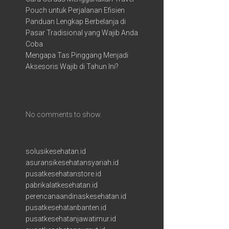
Pouch untuk Perjalanan Efisien
Panduan Lengkap Berbelanja di
Pasar Tradisional yang Wajib Anda
Coba
Mengapa Tas Pinggang Menjadi
Aksesoris Wajib di Tahun Ini?
Recent Comments
No comments to show.
solusikesehatan.id
asuransikesehatansyariah.id
pusatkesehatanstore.id
pabrikalatkesehatan.id
perencanaandinaskesehatan.id
pusatkesehatanbanten.id
pusatkesehatanjawatimur.id