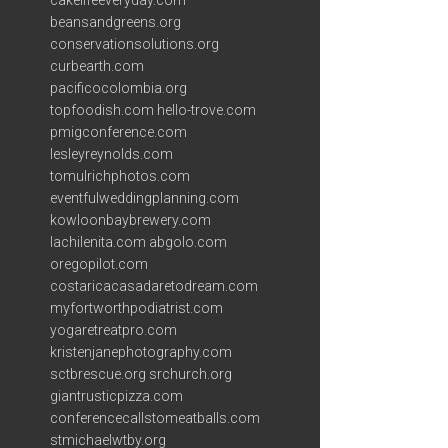
cakelifeeveryday.com
beansandgreens.org
conservationsolutions.org
curbearth.com
pacificocolombia.org
topfoodish.com
hello-trove.com
pmigconference.com
lesleyreynolds.com
tomulrichphotos.com
eventfulweddingplanning.com
kowloonbaybrewery.com
lachilenita.com
abgolo.com
oregopilot.com
costaricacasadaretodream.com
myfortworthpodiatrist.com
yogaretreatpro.com
kristenjanephotography.com
sctbrescue.org
srchurch.org
giantrusticpizza.com
conferencecallstomeatballs.com
stmichaelwtby.org