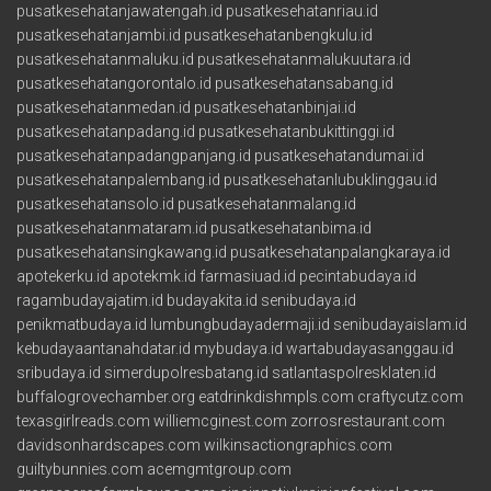
pusatkesehatanjawatengah.id
pusatkesehatanriau.id
pusatkesehatanjambi.id
pusatkesehatanbengkulu.id
pusatkesehatanmaluku.id
pusatkesehatanmalukuutara.id
pusatkesehatangorontalo.id
pusatkesehatansabang.id
pusatkesehatanmedan.id
pusatkesehatanbinjai.id
pusatkesehatanpadang.id
pusatkesehatanbukittinggi.id
pusatkesehatanpadangpanjang.id
pusatkesehatandumai.id
pusatkesehatanpalembang.id
pusatkesehatanlubuklinggau.id
pusatkesehatansolo.id
pusatkesehatanmalang.id
pusatkesehatanmataram.id
pusatkesehatanbima.id
pusatkesehatansingkawang.id
pusatkesehatanpalangkaraya.id
apotekerku.id
apotekmk.id
farmasiuad.id
pecintabudaya.id
ragambudayajatim.id
budayakita.id
senibudaya.id
penikmatbudaya.id
lumbungbudayadermaji.id
senibudayaislam.id
kebudayaantanahdatar.id
mybudaya.id
wartabudayasanggau.id
sribudaya.id
simerdupolresbatang.id
satlantaspolresklaten.id
buffalogrovechamber.org
eatdrinkdishmpls.com
craftycutz.com
texasgirlreads.com
williemcginest.com
zorrosrestaurant.com
davidsonhardscapes.com
wilkinsactiongraphics.com
guiltybunnies.com
acemgmtgroup.com