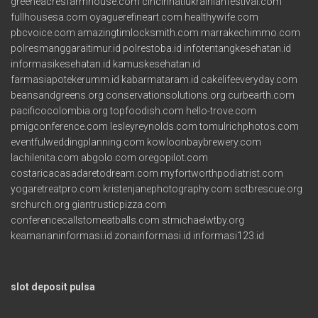
greeneacresfarmhouse.com
cincinnatiukrainianfestival.com
fullhousesa.com
oyaguerefineart.com
healthywife.com
pbcvoice.com
amazingtimlocksmith.com
marrakechimmo.com
polresmanggaraitimur.id
polrestoba.id
infotentangkesehatan.id
informasikesehatan.id
kamuskesehatan.id
farmasiapotekerumm.id
kabarmataram.id
cakelifeeveryday.com
beansandgreens.org
conservationsolutions.org
curbearth.com
pacificocolombia.org
topfoodish.com
hello-trove.com
pmigconference.com
lesleyreynolds.com
tomulrichphotos.com
eventfulweddingplanning.com
kowloonbaybrewery.com
lachilenita.com
abgolo.com
oregopilot.com
costaricacasadaretodream.com
myfortworthpodiatrist.com
yogaretreatpro.com
kristenjanephotography.com
sctbrescue.org
srchurch.org
giantrusticpizza.com
conferencecallstomeatballs.com
stmichaelwtby.org
keamananinformasi.id
zonainformasi.id
informasi123.id
slot deposit pulsa