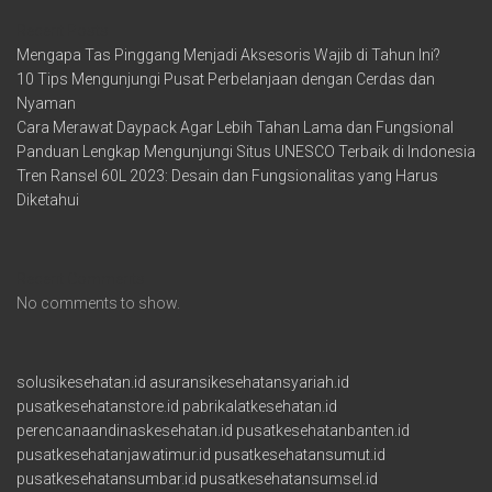
Recent Posts
Mengapa Tas Pinggang Menjadi Aksesoris Wajib di Tahun Ini?
10 Tips Mengunjungi Pusat Perbelanjaan dengan Cerdas dan
Nyaman
Cara Merawat Daypack Agar Lebih Tahan Lama dan Fungsional
Panduan Lengkap Mengunjungi Situs UNESCO Terbaik di Indonesia
Tren Ransel 60L 2023: Desain dan Fungsionalitas yang Harus
Diketahui
Recent Comments
No comments to show.
solusikesehatan.id
asuransikesehatansyariah.id
pusatkesehatanstore.id
pabrikalatkesehatan.id
perencanaandinaskesehatan.id
pusatkesehatanbanten.id
pusatkesehatanjawatimur.id
pusatkesehatansumut.id
pusatkesehatansumbar.id
pusatkesehatansumsel.id