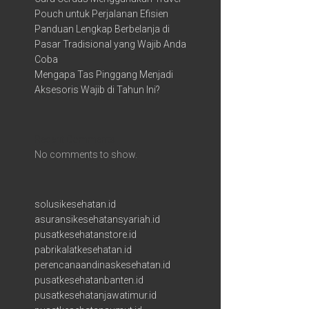
Pouch untuk Perjalanan Efisien
Panduan Lengkap Berbelanja di
Pasar Tradisional yang Wajib Anda
Coba
Mengapa Tas Pinggang Menjadi
Aksesoris Wajib di Tahun Ini?
Recent Comments
No comments to show.
solusikesehatan.id
asuransikesehatansyariah.id
pusatkesehatanstore.id
pabrikalatkesehatan.id
perencanaandinaskesehatan.id
pusatkesehatanbanten.id
pusatkesehatanjawatimur.id