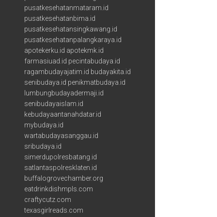
pusatkesehatanmataram.id
pusatkesehatanbima.id
pusatkesehatansingkawang.id
pusatkesehatanpalangkaraya.id
apotekerku.id
apotekmk.id
farmasiuad.id
pecintabudaya.id
ragambudayajatim.id
budayakita.id
senibudaya.id
penikmatbudaya.id
lumbungbudayadermaji.id
senibudayaislam.id
kebudayaantanahdatar.id
mybudaya.id
wartabudayasanggau.id
sribudaya.id
simerdupolresbatang.id
satlantaspolresklaten.id
buffalogrovechamber.org
eatdrinkdishmpls.com
craftycutz.com
texasgirlreads.com