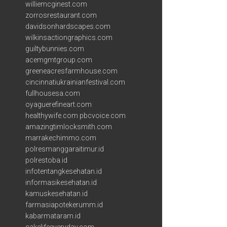
williemcginest.com
zorrosrestaurant.com
davidsonhardscapes.com
wilkinsactiongraphics.com
guiltybunnies.com
acemgmtgroup.com
greeneacresfarmhouse.com
cincinnatiukrainianfestival.com
fullhousesa.com
oyaguerefineart.com
healthywife.com
pbcvoice.com
amazingtimlocksmith.com
marrakechimmo.com
polresmanggaraitimur.id
polrestoba.id
infotentangkesehatan.id
informasikesehatan.id
kamuskesehatan.id
farmasiapotekerumm.id
kabarmataram.id