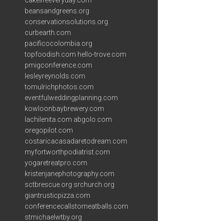
cakelifeeveryday.com
beansandgreens.org
conservationsolutions.org
curbearth.com
pacificocolombia.org
topfoodish.com
hello-trove.com
pmigconference.com
lesleyreynolds.com
tomulrichphotos.com
eventfulweddingplanning.com
kowloonbaybrewery.com
lachilenita.com
abgolo.com
oregopilot.com
costaricacasadaretodream.com
myfortworthpodiatrist.com
yogaretreatpro.com
kristenjanephotography.com
sctbrescue.org
srchurch.org
giantrusticpizza.com
conferencecallstomeatballs.com
stmichaelwtby.org