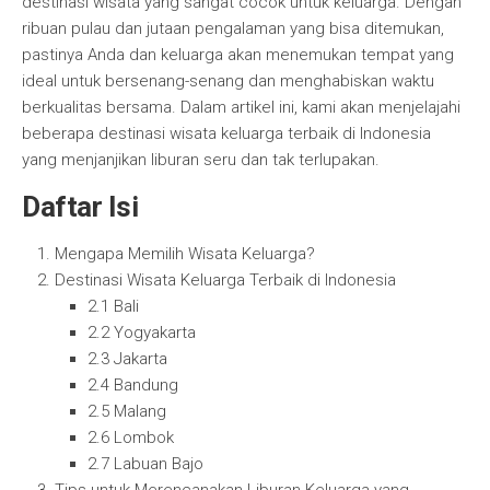
destinasi wisata yang sangat cocok untuk keluarga. Dengan
ribuan pulau dan jutaan pengalaman yang bisa ditemukan,
pastinya Anda dan keluarga akan menemukan tempat yang
ideal untuk bersenang-senang dan menghabiskan waktu
berkualitas bersama. Dalam artikel ini, kami akan menjelajahi
beberapa destinasi wisata keluarga terbaik di Indonesia
yang menjanjikan liburan seru dan tak terlupakan.
Daftar Isi
Mengapa Memilih Wisata Keluarga?
Destinasi Wisata Keluarga Terbaik di Indonesia
2.1 Bali
2.2 Yogyakarta
2.3 Jakarta
2.4 Bandung
2.5 Malang
2.6 Lombok
2.7 Labuan Bajo