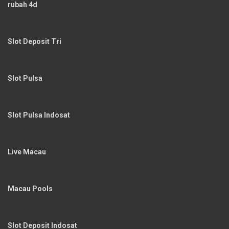
rubah 4d
Slot Deposit Tri
Slot Pulsa
Slot Pulsa Indosat
Live Macau
Macau Pools
Slot Deposit Indosat