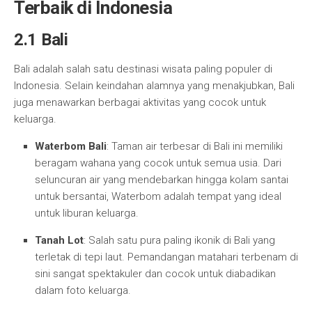
Terbaik di Indonesia
2.1 Bali
Bali adalah salah satu destinasi wisata paling populer di
Indonesia. Selain keindahan alamnya yang menakjubkan, Bali
juga menawarkan berbagai aktivitas yang cocok untuk
keluarga.
Waterbom Bali
: Taman air terbesar di Bali ini memiliki
beragam wahana yang cocok untuk semua usia. Dari
seluncuran air yang mendebarkan hingga kolam santai
untuk bersantai, Waterbom adalah tempat yang ideal
untuk liburan keluarga.
Tanah Lot
: Salah satu pura paling ikonik di Bali yang
terletak di tepi laut. Pemandangan matahari terbenam di
sini sangat spektakuler dan cocok untuk diabadikan
dalam foto keluarga.