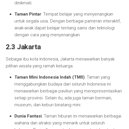
dinikmati.
Taman Pintar
: Tempat belajar yang menyenangkan
untuk segala usia. Dengan berbagai pameran interaktif,
anak-anak dapat belajar tentang sains dan teknologi
dengan cara yang menyenangkan.
2.3 Jakarta
Sebagai ibu kota Indonesia, Jakarta menawarkan banyak
pilihan wisata yang ramah keluarga.
Taman Mini Indonesia Indah (TMII)
: Taman yang
menggabungkan budaya dari seluruh Indonesia ini
menawarkan berbagai paviliun yang merepresentasikan
setiap provinsi. Selain itu, ada juga taman bermain,
museum, dan kebun binatang mini.
Dunia Fantasi
: Taman hiburan ini menawarkan berbagai
wahana dan atraksi yang menarik untuk seluruh