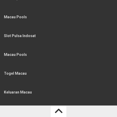
Macau Pools
Slot Pulsa Indosat
Macau Pools
Togel Macau
Keluaran Macau