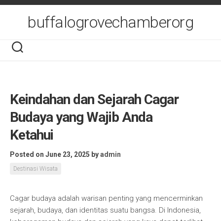
Skip
to
buffalogrovechamberorg
content
Keindahan dan Sejarah Cagar
Budaya yang Wajib Anda
Ketahui
Posted on June 23, 2025
by
admin
Destinasi Wisata
Cagar budaya adalah warisan penting yang mencerminkan
sejarah, budaya, dan identitas suatu bangsa. Di Indonesia,