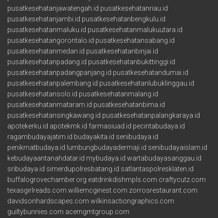
pusatkesehatanjawatengah.id
pusatkesehatanriau.id
pusatkesehatanjambi.id
pusatkesehatanbengkulu.id
pusatkesehatanmaluku.id
pusatkesehatanmalukuutara.id
pusatkesehatangorontalo.id
pusatkesehatansabang.id
pusatkesehatanmedan.id
pusatkesehatanbinjai.id
pusatkesehatanpadang.id
pusatkesehatanbukittinggi.id
pusatkesehatanpadangpanjang.id
pusatkesehatandumai.id
pusatkesehatanpalembang.id
pusatkesehatanlubuklinggau.id
pusatkesehatansolo.id
pusatkesehatanmalang.id
pusatkesehatanmataram.id
pusatkesehatanbima.id
pusatkesehatansingkawang.id
pusatkesehatanpalangkaraya.id
apotekerku.id
apotekmk.id
farmasiuad.id
pecintabudaya.id
ragambudayajatim.id
budayakita.id
senibudaya.id
penikmatbudaya.id
lumbungbudayadermaji.id
senibudayaislam.id
kebudayaantanahdatar.id
mybudaya.id
wartabudayasanggau.id
sribudaya.id
simerdupolresbatang.id
satlantaspolresklaten.id
buffalogrovechamber.org
eatdrinkdishmpls.com
craftycutz.com
texasgirlreads.com
williemcginest.com
zorrosrestaurant.com
davidsonhardscapes.com
wilkinsactiongraphics.com
guiltybunnies.com
acemgmtgroup.com