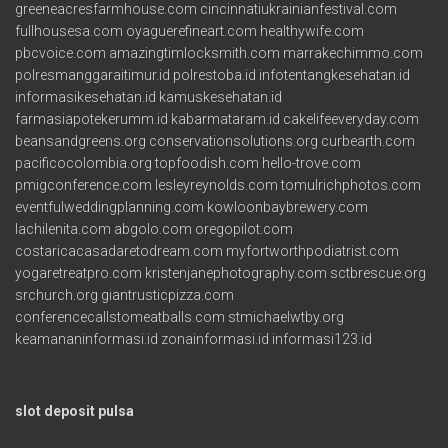
greeneacresfarmhouse.com
cincinnatiukrainianfestival.com
fullhousesa.com
oyaguerefineart.com
healthywife.com
pbcvoice.com
amazingtimlocksmith.com
marrakechimmo.com
polresmanggaraitimur.id
polrestoba.id
infotentangkesehatan.id
informasikesehatan.id
kamuskesehatan.id
farmasiapotekerumm.id
kabarmataram.id
cakelifeeveryday.com
beansandgreens.org
conservationsolutions.org
curbearth.com
pacificocolombia.org
topfoodish.com
hello-trove.com
pmigconference.com
lesleyreynolds.com
tomulrichphotos.com
eventfulweddingplanning.com
kowloonbaybrewery.com
lachilenita.com
abgolo.com
oregopilot.com
costaricacasadaretodream.com
myfortworthpodiatrist.com
yogaretreatpro.com
kristenjanephotography.com
sctbrescue.org
srchurch.org
giantrusticpizza.com
conferencecallstomeatballs.com
stmichaelwtby.org
keamananinformasi.id
zonainformasi.id
informasi123.id
slot deposit pulsa