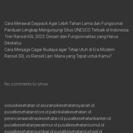
Recent Posts
Cara Merawat Daypack Agar Lebih Tahan Lama dan Fungsional
Panduan Lengkap Mengunjungi Situs UNESCO Terbaik di Indonesia
Tren Ransel 60L 2023: Desain dan Fungsionalitas yang Harus
Diketahui
Cara Menjaga Cagar Budaya agar Tetap Utuh di Era Modern
Ransel 30L vs Ransel Lain: Mana yang Tepat untuk Kamu?
Recent Comments
No comments to show.
solusikesehatan.id
asuransikesehatansyariah.id
pusatkesehatanstore.id
pabrikalatkesehatan.id
perencanaandinaskesehatan.id
pusatkesehatanbanten.id
pusatkesehatanjawatimur.id
pusatkesehatansumut.id
pusatkesehatansumbar.id
pusatkesehatansumsel.id