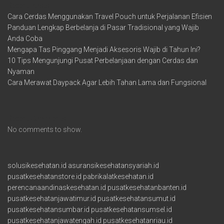
Recent Posts
Cara Cerdas Menggunakan Travel Pouch untuk Perjalanan Efisien
Panduan Lengkap Berbelanja di Pasar Tradisional yang Wajib
Anda Coba
Mengapa Tas Pinggang Menjadi Aksesoris Wajib di Tahun Ini?
10 Tips Mengunjungi Pusat Perbelanjaan dengan Cerdas dan
Nyaman
Cara Merawat Daypack Agar Lebih Tahan Lama dan Fungsional
Recent Comments
No comments to show.
solusikesehatan.id
asuransikesehatansyariah.id
pusatkesehatanstore.id
pabrikalatkesehatan.id
perencanaandinaskesehatan.id
pusatkesehatanbanten.id
pusatkesehatanjawatimur.id
pusatkesehatansumut.id
pusatkesehatansumbar.id
pusatkesehatansumsel.id
pusatkesehatanjawatengah.id
pusatkesehatanriau.id