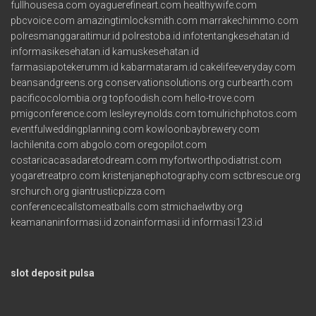
fullhousesa.com
oyaguerefineart.com
healthywife.com
pbcvoice.com
amazingtimlocksmith.com
marrakechimmo.com
polresmanggaraitimur.id
polrestoba.id
infotentangkesehatan.id
informasikesehatan.id
kamuskesehatan.id
farmasiapotekerumm.id
kabarmataram.id
cakelifeeveryday.com
beansandgreens.org
conservationsolutions.org
curbearth.com
pacificocolombia.org
topfoodish.com
hello-trove.com
pmigconference.com
lesleyreynolds.com
tomulrichphotos.com
eventfulweddingplanning.com
kowloonbaybrewery.com
lachilenita.com
abgolo.com
oregopilot.com
costaricacasadaretodream.com
myfortworthpodiatrist.com
yogaretreatpro.com
kristenjanephotography.com
sctbrescue.org
srchurch.org
giantrusticpizza.com
conferencecallstomeatballs.com
stmichaelwtby.org
keamananinformasi.id
zonainformasi.id
informasi123.id
slot deposit pulsa