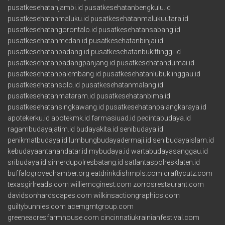
pusatkesehatanjambi.id
pusatkesehatanbengkulu.id
pusatkesehatanmaluku.id
pusatkesehatanmalukuutara.id
pusatkesehatangorontalo.id
pusatkesehatansabang.id
pusatkesehatanmedan.id
pusatkesehatanbinjai.id
pusatkesehatanpadang.id
pusatkesehatanbukittinggi.id
pusatkesehatanpadangpanjang.id
pusatkesehatandumai.id
pusatkesehatanpalembang.id
pusatkesehatanlubuklinggau.id
pusatkesehatansolo.id
pusatkesehatanmalang.id
pusatkesehatanmataram.id
pusatkesehatanbima.id
pusatkesehatansingkawang.id
pusatkesehatanpalangkaraya.id
apotekerku.id
apotekmk.id
farmasiuad.id
pecintabudaya.id
ragambudayajatim.id
budayakita.id
senibudaya.id
penikmatbudaya.id
lumbungbudayadermaji.id
senibudayaislam.id
kebudayaantanahdatar.id
mybudaya.id
wartabudayasanggau.id
sribudaya.id
simerdupolresbatang.id
satlantaspolresklaten.id
buffalogrovechamber.org
eatdrinkdishmpls.com
craftycutz.com
texasgirlreads.com
williemcginest.com
zorrosrestaurant.com
davidsonhardscapes.com
wilkinsactiongraphics.com
guiltybunnies.com
acemgmtgroup.com
greeneacresfarmhouse.com
cincinnatiukrainianfestival.com