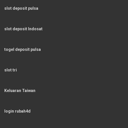
slot deposit pulsa
slot deposit Indosat
togel deposit pulsa
slot tri
Keluaran Taiwan
login rubah4d