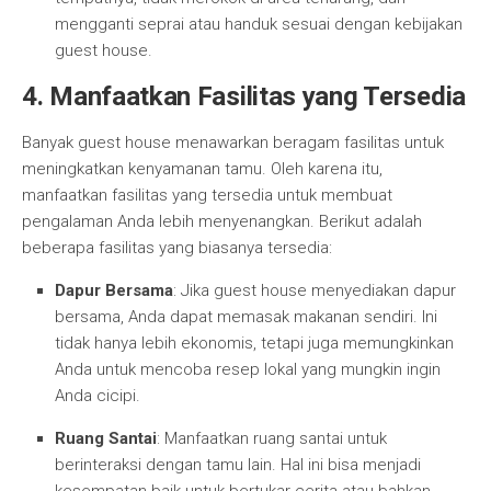
mengganti seprai atau handuk sesuai dengan kebijakan
guest house.
4. Manfaatkan Fasilitas yang Tersedia
Banyak guest house menawarkan beragam fasilitas untuk
meningkatkan kenyamanan tamu. Oleh karena itu,
manfaatkan fasilitas yang tersedia untuk membuat
pengalaman Anda lebih menyenangkan. Berikut adalah
beberapa fasilitas yang biasanya tersedia:
Dapur Bersama
: Jika guest house menyediakan dapur
bersama, Anda dapat memasak makanan sendiri. Ini
tidak hanya lebih ekonomis, tetapi juga memungkinkan
Anda untuk mencoba resep lokal yang mungkin ingin
Anda cicipi.
Ruang Santai
: Manfaatkan ruang santai untuk
berinteraksi dengan tamu lain. Hal ini bisa menjadi