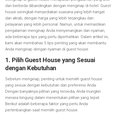
dan berbeda dibandingkan dengan menginap di hotel. Guest
house seringkali menyediakan suasana yang lebih hangat
dan akrab, dengan harga yang lebih terjangkau dan
pelayanan yang lebih personal. Namun, untuk memastikan
pengalaman menginap Anda menyenangkan dan nyaman,
ada beberapa tips yang perlu diperhatikan. Dalam artikel ini,
kami akan membahas 5 tips penting yang akan membantu
Anda menginap dengan nyaman di guest house.
1. Pilih Guest House yang Sesuai
dengan Kebutuhan
Sebelum menginap, penting untuk memilih guest house
yang sesuai dengan kebutuhan dan preferensi Anda.
Dengan banyaknya pilihan yang tersedia, Anda mungkin
merasa bingung dalam menentukan pilihan yang tepat.
Berikut adalah beberapa faktor yang perlu Anda
pertimbangkan saat memilih guest house: