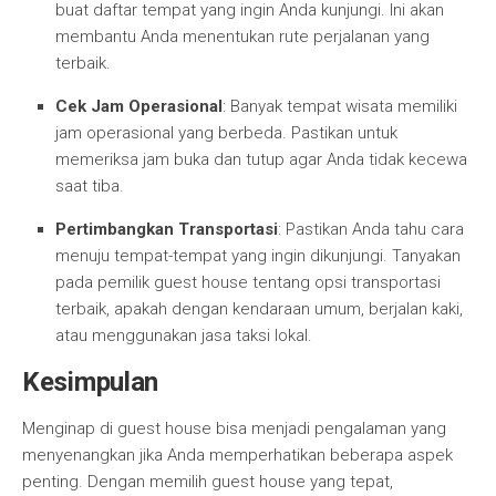
buat daftar tempat yang ingin Anda kunjungi. Ini akan
membantu Anda menentukan rute perjalanan yang
terbaik.
Cek Jam Operasional
: Banyak tempat wisata memiliki
jam operasional yang berbeda. Pastikan untuk
memeriksa jam buka dan tutup agar Anda tidak kecewa
saat tiba.
Pertimbangkan Transportasi
: Pastikan Anda tahu cara
menuju tempat-tempat yang ingin dikunjungi. Tanyakan
pada pemilik guest house tentang opsi transportasi
terbaik, apakah dengan kendaraan umum, berjalan kaki,
atau menggunakan jasa taksi lokal.
Kesimpulan
Menginap di guest house bisa menjadi pengalaman yang
menyenangkan jika Anda memperhatikan beberapa aspek
penting. Dengan memilih guest house yang tepat,