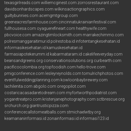
texasgirlreads.com
williemcginest.com
zorrosrestaurant.com
davidsonhardscapes.com
wilkinsactiongraphics.com
guiltybunnies.com
acemgmtgroup.com
greeneacresfarmhouse.com
cincinnatiukrainianfestival.com
fullhousesa.com
oyaguerefineart.com
healthywife.com
pbcvoice.com
amazingtimlocksmith.com
marrakechimmo.com
polresmanggaraitimur.id
polrestoba.id
infotentangkesehatan.id
informasikesehatan.id
kamuskesehatan.id
farmasiapotekerumm.id
kabarmataram.id
cakelifeeveryday.com
beansandgreens.org
conservationsolutions.org
curbearth.com
pacificocolombia.org
topfoodish.com
hello-trove.com
pmigconference.com
lesleyreynolds.com
tomulrichphotos.com
eventfulweddingplanning.com
kowloonbaybrewery.com
lachilenita.com
abgolo.com
oregopilot.com
costaricacasadaretodream.com
myfortworthpodiatrist.com
yogaretreatpro.com
kristenjanephotography.com
sctbrescue.org
srchurch.org
giantrusticpizza.com
conferencecallstomeatballs.com
stmichaelwtby.org
keamananinformasi.id
zonainformasi.id
informasi123.id