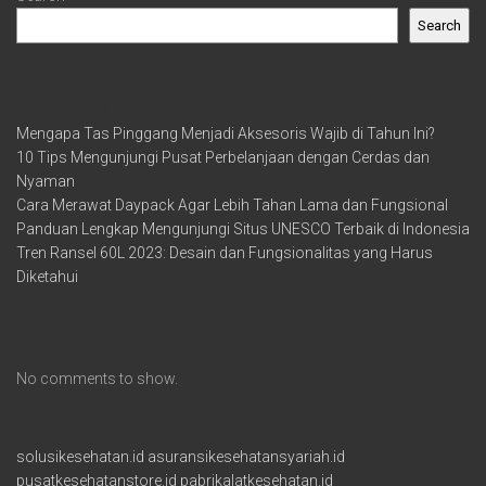
Search
Recent Posts
Mengapa Tas Pinggang Menjadi Aksesoris Wajib di Tahun Ini?
10 Tips Mengunjungi Pusat Perbelanjaan dengan Cerdas dan
Nyaman
Cara Merawat Daypack Agar Lebih Tahan Lama dan Fungsional
Panduan Lengkap Mengunjungi Situs UNESCO Terbaik di Indonesia
Tren Ransel 60L 2023: Desain dan Fungsionalitas yang Harus
Diketahui
Recent Comments
No comments to show.
solusikesehatan.id
asuransikesehatansyariah.id
pusatkesehatanstore.id
pabrikalatkesehatan.id