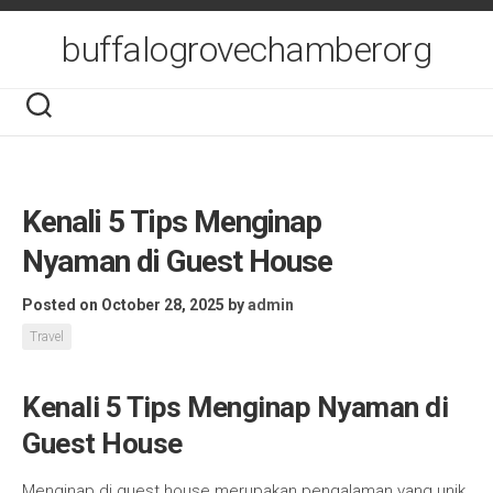
Skip
to
buffalogrovechamberorg
content
Kenali 5 Tips Menginap
Nyaman di Guest House
Posted on October 28, 2025
by
admin
Travel
Kenali 5 Tips Menginap Nyaman di
Guest House
Menginap di guest house merupakan pengalaman yang unik