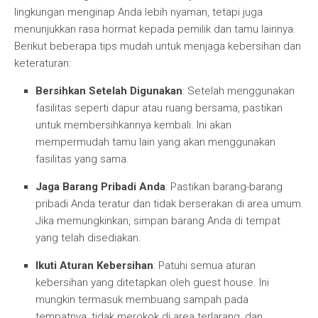
lingkungan menginap Anda lebih nyaman, tetapi juga
menunjukkan rasa hormat kepada pemilik dan tamu lainnya.
Berikut beberapa tips mudah untuk menjaga kebersihan dan
keteraturan:
Bersihkan Setelah Digunakan
: Setelah menggunakan
fasilitas seperti dapur atau ruang bersama, pastikan
untuk membersihkannya kembali. Ini akan
mempermudah tamu lain yang akan menggunakan
fasilitas yang sama.
Jaga Barang Pribadi Anda
: Pastikan barang-barang
pribadi Anda teratur dan tidak berserakan di area umum.
Jika memungkinkan, simpan barang Anda di tempat
yang telah disediakan.
Ikuti Aturan Kebersihan
: Patuhi semua aturan
kebersihan yang ditetapkan oleh guest house. Ini
mungkin termasuk membuang sampah pada
tempatnya, tidak merokok di area terlarang, dan