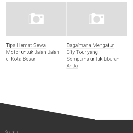
Tips Hemat Sewa
Bagaimana Mengatur
Motor untuk Jalan-Jalan
City Tour yang
di Kota Besar
Sempurna untuk Liburan
Anda
Search