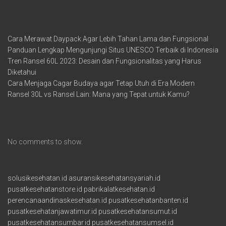
Recent Posts
Cara Merawat Daypack Agar Lebih Tahan Lama dan Fungsional
Panduan Lengkap Mengunjungi Situs UNESCO Terbaik di Indonesia
Tren Ransel 60L 2023: Desain dan Fungsionalitas yang Harus
Diketahui
Cara Menjaga Cagar Budaya agar Tetap Utuh di Era Modern
Ransel 30L vs Ransel Lain: Mana yang Tepat untuk Kamu?
Recent Comments
No comments to show.
solusikesehatan.id
asuransikesehatansyariah.id
pusatkesehatanstore.id
pabrikalatkesehatan.id
perencanaandinaskesehatan.id
pusatkesehatanbanten.id
pusatkesehatanjawatimur.id
pusatkesehatansumut.id
pusatkesehatansumbar.id
pusatkesehatansumsel.id