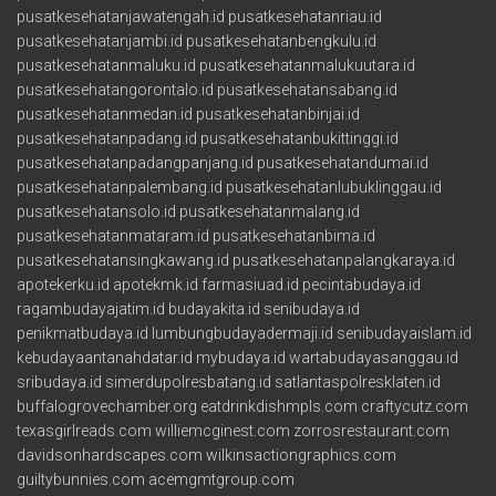
pusatkesehatanjawatengah.id
pusatkesehatanriau.id
pusatkesehatanjambi.id
pusatkesehatanbengkulu.id
pusatkesehatanmaluku.id
pusatkesehatanmalukuutara.id
pusatkesehatangorontalo.id
pusatkesehatansabang.id
pusatkesehatanmedan.id
pusatkesehatanbinjai.id
pusatkesehatanpadang.id
pusatkesehatanbukittinggi.id
pusatkesehatanpadangpanjang.id
pusatkesehatandumai.id
pusatkesehatanpalembang.id
pusatkesehatanlubuklinggau.id
pusatkesehatansolo.id
pusatkesehatanmalang.id
pusatkesehatanmataram.id
pusatkesehatanbima.id
pusatkesehatansingkawang.id
pusatkesehatanpalangkaraya.id
apotekerku.id
apotekmk.id
farmasiuad.id
pecintabudaya.id
ragambudayajatim.id
budayakita.id
senibudaya.id
penikmatbudaya.id
lumbungbudayadermaji.id
senibudayaislam.id
kebudayaantanahdatar.id
mybudaya.id
wartabudayasanggau.id
sribudaya.id
simerdupolresbatang.id
satlantaspolresklaten.id
buffalogrovechamber.org
eatdrinkdishmpls.com
craftycutz.com
texasgirlreads.com
williemcginest.com
zorrosrestaurant.com
davidsonhardscapes.com
wilkinsactiongraphics.com
guiltybunnies.com
acemgmtgroup.com