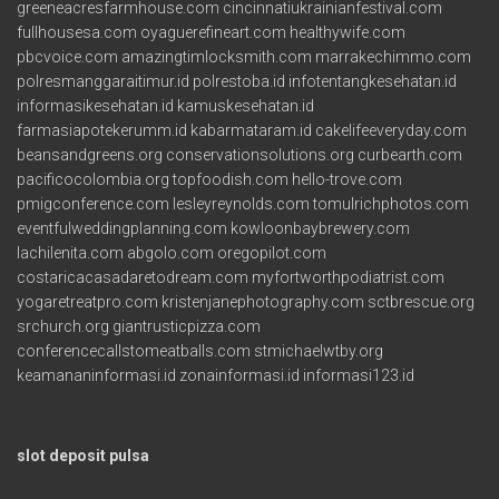
greeneacresfarmhouse.com
cincinnatiukrainianfestival.com
fullhousesa.com
oyaguerefineart.com
healthywife.com
pbcvoice.com
amazingtimlocksmith.com
marrakechimmo.com
polresmanggaraitimur.id
polrestoba.id
infotentangkesehatan.id
informasikesehatan.id
kamuskesehatan.id
farmasiapotekerumm.id
kabarmataram.id
cakelifeeveryday.com
beansandgreens.org
conservationsolutions.org
curbearth.com
pacificocolombia.org
topfoodish.com
hello-trove.com
pmigconference.com
lesleyreynolds.com
tomulrichphotos.com
eventfulweddingplanning.com
kowloonbaybrewery.com
lachilenita.com
abgolo.com
oregopilot.com
costaricacasadaretodream.com
myfortworthpodiatrist.com
yogaretreatpro.com
kristenjanephotography.com
sctbrescue.org
srchurch.org
giantrusticpizza.com
conferencecallstomeatballs.com
stmichaelwtby.org
keamananinformasi.id
zonainformasi.id
informasi123.id
slot deposit pulsa