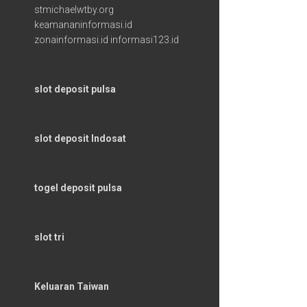
stmichaelwtby.org
keamananinformasi.id
zonainformasi.id
informasi123.id
slot deposit pulsa
slot deposit Indosat
togel deposit pulsa
slot tri
Keluaran Taiwan