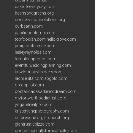
kabarmataram.id
cakelifeeveryday.com
beansandgreens.org
conservationsolutions.org
curbearth.com
pacificocolombia.org
topfoodish.com
hello-trove.com
pmigconference.com
lesleyreynolds.com
tomulrichphotos.com
eventfulweddingplanning.com
kowloonbaybrewery.com
lachilenita.com
abgolo.com
oregopilot.com
costaricacasadaretodream.com
myfortworthpodiatrist.com
yogaretreatpro.com
kristenjanephotography.com
sctbrescue.org
srchurch.org
giantrusticpizza.com
conferencecallstomeatballs.com