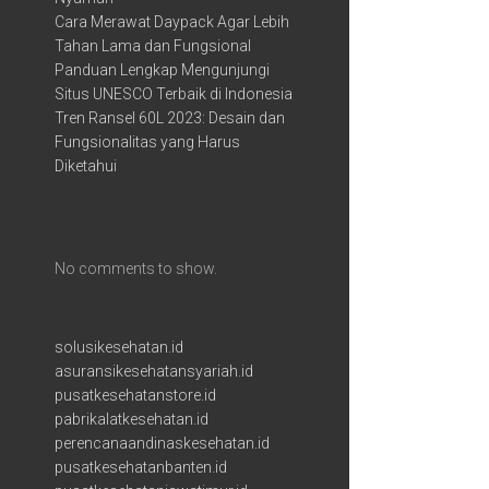
Cara Merawat Daypack Agar Lebih
Tahan Lama dan Fungsional
Panduan Lengkap Mengunjungi
Situs UNESCO Terbaik di Indonesia
Tren Ransel 60L 2023: Desain dan
Fungsionalitas yang Harus
Diketahui
Recent Comments
No comments to show.
solusikesehatan.id
asuransikesehatansyariah.id
pusatkesehatanstore.id
pabrikalatkesehatan.id
perencanaandinaskesehatan.id
pusatkesehatanbanten.id