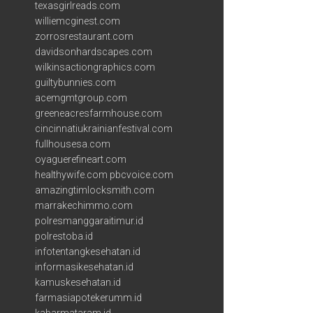
texasgirlreads.com
williemcginest.com
zorrosrestaurant.com
davidsonhardscapes.com
wilkinsactiongraphics.com
guiltybunnies.com
acemgmtgroup.com
greeneacresfarmhouse.com
cincinnatiukrainianfestival.com
fullhousesa.com
oyaguerefineart.com
healthywife.com
pbcvoice.com
amazingtimlocksmith.com
marrakechimmo.com
polresmanggaraitimur.id
polrestoba.id
infotentangkesehatan.id
informasikesehatan.id
kamuskesehatan.id
farmasiapotekerumm.id