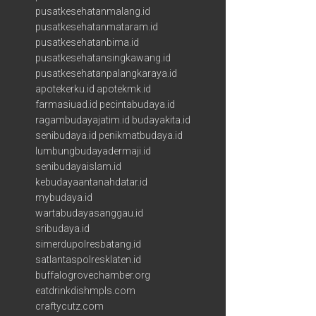
pusatkesehatanmalang.id
pusatkesehatanmataram.id
pusatkesehatanbima.id
pusatkesehatansingkawang.id
pusatkesehatanpalangkaraya.id
apotekerku.id
apotekmk.id
farmasiuad.id
pecintabudaya.id
ragambudayajatim.id
budayakita.id
senibudaya.id
penikmatbudaya.id
lumbungbudayadermaji.id
senibudayaislam.id
kebudayaantanahdatar.id
mybudaya.id
wartabudayasanggau.id
sribudaya.id
simerdupolresbatang.id
satlantaspolresklaten.id
buffalogrovechamber.org
eatdrinkdishmpls.com
craftycutz.com