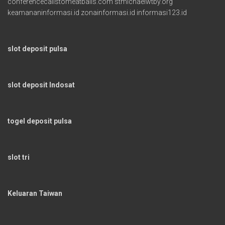
conferencecallstomeatballs.com
stmichaelwtby.org
keamananinformasi.id
zonainformasi.id
informasi123.id
slot deposit pulsa
slot deposit Indosat
togel deposit pulsa
slot tri
Keluaran Taiwan