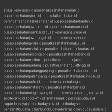
solusikesehatan.id
asuransikesehatansyariah.id
pusatkesehatanstore.id
pabrikalatkesehatan.id
perencanaandinaskesehatan.id
pusatkesehatanbanten.id
pusatkesehatanjawatimur.id
pusatkesehatansumut.id
pusatkesehatansumbar.id
pusatkesehatansumsel.id
pusatkesehatanjawatengah.id
pusatkesehatanriau.id
pusatkesehatanjambi.id
pusatkesehatanbengkulu.id
pusatkesehatanmaluku.id
pusatkesehatanmalukuutara.id
pusatkesehatangorontalo.id
pusatkesehatansabang.id
pusatkesehatanmedan.id
pusatkesehatanbinjai.id
pusatkesehatanpadang.id
pusatkesehatanbukittinggi.id
pusatkesehatanpadangpanjang.id
pusatkesehatandumai.id
pusatkesehatanpalembang.id
pusatkesehatanlubuklinggau.id
pusatkesehatansolo.id
pusatkesehatanmalang.id
pusatkesehatanmataram.id
pusatkesehatanbima.id
pusatkesehatansingkawang.id
pusatkesehatanpalangkaraya.id
apotekerku.id
apotekmk.id
farmasiuad.id
pecintabudaya.id
ragambudayajatim.id
budayakita.id
senibudaya.id
penikmatbudaya.id
lumbungbudayadermaji.id
senibudayaislam.id