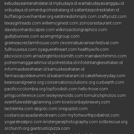
kebudayaantanahdatar.id
mybudaya.id
wartabudayasanggau.id
sribudaya.id
simerdupolresbatang.id
satlantaspolresklaten.id
buffalogrovechamber.org
eatdrinkdishmpls.com
craftycutz.com
texasgirlreads.com
williemcginest.com
zorrosrestaurant.com
davidsonhardscapes.com
wilkinsactiongraphics.com
guiltybunnies.com
acemgmtgroup.com
greeneacresfarmhouse.com
cincinnatiukrainianfestival.com
fullhousesa.com
oyaguerefineart.com
healthywife.com
pbcvoice.com
amazingtimlocksmith.com
marrakechimmo.com
polresmanggaraitimur.id
polrestoba.id
infotentangkesehatan.id
informasikesehatan.id
kamuskesehatan.id
farmasiapotekerumm.id
kabarmataram.id
cakelifeeveryday.com
beansandgreens.org
conservationsolutions.org
curbearth.com
pacificocolombia.org
topfoodish.com
hello-trove.com
pmigconference.com
lesleyreynolds.com
tomulrichphotos.com
eventfulweddingplanning.com
kowloonbaybrewery.com
lachilenita.com
abgolo.com
oregopilot.com
costaricacasadaretodream.com
myfortworthpodiatrist.com
yogaretreatpro.com
kristenjanephotography.com
sctbrescue.org
srchurch.org
giantrusticpizza.com