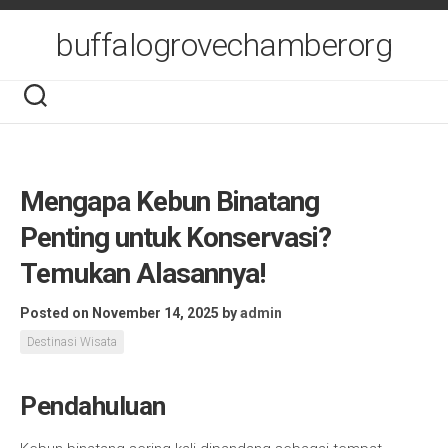
Skip
to
buffalogrovechamberorg
content
Mengapa Kebun Binatang
Penting untuk Konservasi?
Temukan Alasannya!
Posted on November 14, 2025
by
admin
Destinasi Wisata
Pendahuluan