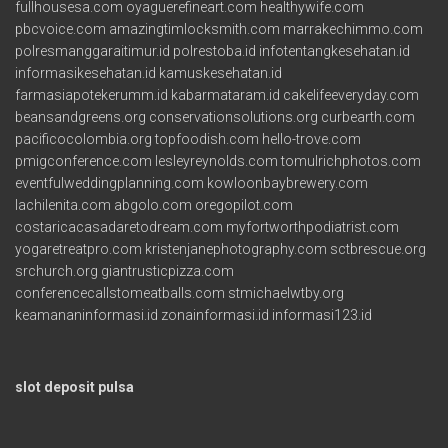
fullhousesa.com
oyaguerefineart.com
healthywife.com
pbcvoice.com
amazingtimlocksmith.com
marrakechimmo.com
polresmanggaraitimur.id
polrestoba.id
infotentangkesehatan.id
informasikesehatan.id
kamuskesehatan.id
farmasiapotekerumm.id
kabarmataram.id
cakelifeeveryday.com
beansandgreens.org
conservationsolutions.org
curbearth.com
pacificocolombia.org
topfoodish.com
hello-trove.com
pmigconference.com
lesleyreynolds.com
tomulrichphotos.com
eventfulweddingplanning.com
kowloonbaybrewery.com
lachilenita.com
abgolo.com
oregopilot.com
costaricacasadaretodream.com
myfortworthpodiatrist.com
yogaretreatpro.com
kristenjanephotography.com
sctbrescue.org
srchurch.org
giantrusticpizza.com
conferencecallstomeatballs.com
stmichaelwtby.org
keamananinformasi.id
zonainformasi.id
informasi123.id
slot deposit pulsa