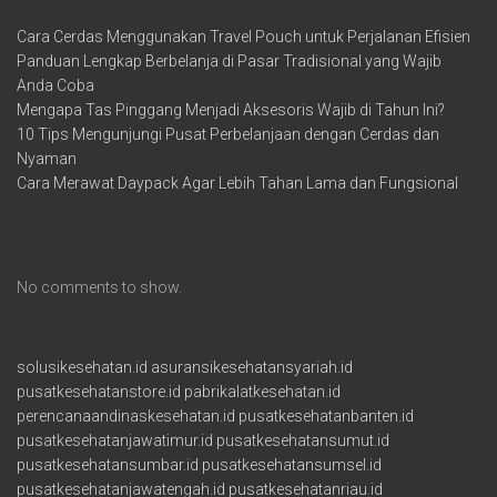
Recent Posts
Cara Cerdas Menggunakan Travel Pouch untuk Perjalanan Efisien
Panduan Lengkap Berbelanja di Pasar Tradisional yang Wajib
Anda Coba
Mengapa Tas Pinggang Menjadi Aksesoris Wajib di Tahun Ini?
10 Tips Mengunjungi Pusat Perbelanjaan dengan Cerdas dan
Nyaman
Cara Merawat Daypack Agar Lebih Tahan Lama dan Fungsional
Recent Comments
No comments to show.
solusikesehatan.id
asuransikesehatansyariah.id
pusatkesehatanstore.id
pabrikalatkesehatan.id
perencanaandinaskesehatan.id
pusatkesehatanbanten.id
pusatkesehatanjawatimur.id
pusatkesehatansumut.id
pusatkesehatansumbar.id
pusatkesehatansumsel.id
pusatkesehatanjawatengah.id
pusatkesehatanriau.id