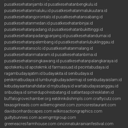
pusatkesehatanjambi.id
pusatkesehatanbengkulu.id
pusatkesehatanmaluku.id
pusatkesehatanmalukuutara.id
pusatkesehatangorontalo.id
pusatkesehatansabang.id
pusatkesehatanmedan.id
pusatkesehatanbinjai.id
pusatkesehatanpadang.id
pusatkesehatanbukittinggi.id
pusatkesehatanpadangpanjang.id
pusatkesehatandumai.id
pusatkesehatanpalembang.id
pusatkesehatanlubuklinggau.id
pusatkesehatansolo.id
pusatkesehatanmalang.id
pusatkesehatanmataram.id
pusatkesehatanbima.id
pusatkesehatansingkawang.id
pusatkesehatanpalangkaraya.id
apotekerku.id
apotekmk.id
farmasiuad.id
pecintabudaya.id
ragambudayajatim.id
budayakita.id
senibudaya.id
penikmatbudaya.id
lumbungbudayadermaji.id
senibudayaislam.id
kebudayaantanahdatar.id
mybudaya.id
wartabudayasanggau.id
sribudaya.id
simerdupolresbatang.id
satlantaspolresklaten.id
buffalogrovechamber.org
eatdrinkdishmpls.com
craftycutz.com
texasgirlreads.com
williemcginest.com
zorrosrestaurant.com
davidsonhardscapes.com
wilkinsactiongraphics.com
guiltybunnies.com
acemgmtgroup.com
greeneacresfarmhouse.com
cincinnatiukrainianfestival.com