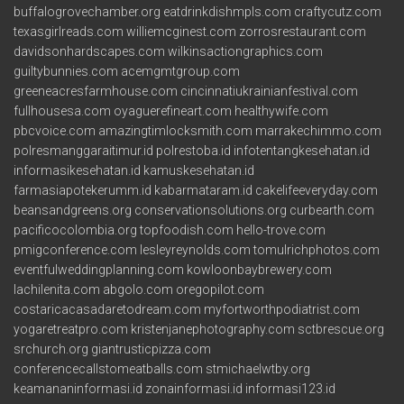
buffalogrovechamber.org
eatdrinkdishmpls.com
craftycutz.com
texasgirlreads.com
williemcginest.com
zorrosrestaurant.com
davidsonhardscapes.com
wilkinsactiongraphics.com
guiltybunnies.com
acemgmtgroup.com
greeneacresfarmhouse.com
cincinnatiukrainianfestival.com
fullhousesa.com
oyaguerefineart.com
healthywife.com
pbcvoice.com
amazingtimlocksmith.com
marrakechimmo.com
polresmanggaraitimur.id
polrestoba.id
infotentangkesehatan.id
informasikesehatan.id
kamuskesehatan.id
farmasiapotekerumm.id
kabarmataram.id
cakelifeeveryday.com
beansandgreens.org
conservationsolutions.org
curbearth.com
pacificocolombia.org
topfoodish.com
hello-trove.com
pmigconference.com
lesleyreynolds.com
tomulrichphotos.com
eventfulweddingplanning.com
kowloonbaybrewery.com
lachilenita.com
abgolo.com
oregopilot.com
costaricacasadaretodream.com
myfortworthpodiatrist.com
yogaretreatpro.com
kristenjanephotography.com
sctbrescue.org
srchurch.org
giantrusticpizza.com
conferencecallstomeatballs.com
stmichaelwtby.org
keamananinformasi.id
zonainformasi.id
informasi123.id