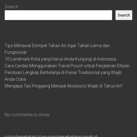
Search
Search
Recent Posts
Tips Merawat Dompet Tahan Air Agar Tahan Lama dan
Fungsional.
10 Landmark Kota yang Harus Anda Kunjungi di Indonesia
Cara Cerdas Menggunakan Travel Pouch untuk Perjalanan Efisien
Panduan Lengkap Berbelanja di Pasar Tradisional yang Wajib
Anda Coba
Mengapa Tas Pinggang Menjadi Aksesoris Wajib di Tahun Ini?
Recent Comments
No comments to show.
solusikesehatan.id
asuransikesehatansyariah.id