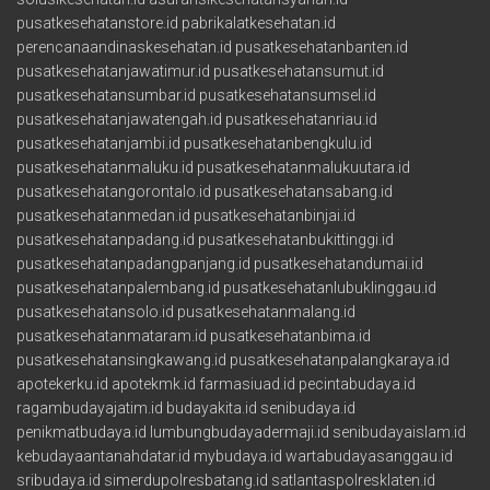
pusatkesehatanstore.id
pabrikalatkesehatan.id
perencanaandinaskesehatan.id
pusatkesehatanbanten.id
pusatkesehatanjawatimur.id
pusatkesehatansumut.id
pusatkesehatansumbar.id
pusatkesehatansumsel.id
pusatkesehatanjawatengah.id
pusatkesehatanriau.id
pusatkesehatanjambi.id
pusatkesehatanbengkulu.id
pusatkesehatanmaluku.id
pusatkesehatanmalukuutara.id
pusatkesehatangorontalo.id
pusatkesehatansabang.id
pusatkesehatanmedan.id
pusatkesehatanbinjai.id
pusatkesehatanpadang.id
pusatkesehatanbukittinggi.id
pusatkesehatanpadangpanjang.id
pusatkesehatandumai.id
pusatkesehatanpalembang.id
pusatkesehatanlubuklinggau.id
pusatkesehatansolo.id
pusatkesehatanmalang.id
pusatkesehatanmataram.id
pusatkesehatanbima.id
pusatkesehatansingkawang.id
pusatkesehatanpalangkaraya.id
apotekerku.id
apotekmk.id
farmasiuad.id
pecintabudaya.id
ragambudayajatim.id
budayakita.id
senibudaya.id
penikmatbudaya.id
lumbungbudayadermaji.id
senibudayaislam.id
kebudayaantanahdatar.id
mybudaya.id
wartabudayasanggau.id
sribudaya.id
simerdupolresbatang.id
satlantaspolresklaten.id