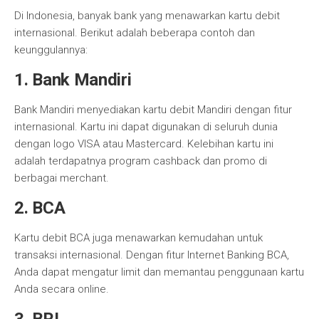
Di Indonesia, banyak bank yang menawarkan kartu debit
internasional. Berikut adalah beberapa contoh dan
keunggulannya:
1. Bank Mandiri
Bank Mandiri menyediakan kartu debit Mandiri dengan fitur
internasional. Kartu ini dapat digunakan di seluruh dunia
dengan logo VISA atau Mastercard. Kelebihan kartu ini
adalah terdapatnya program cashback dan promo di
berbagai merchant.
2. BCA
Kartu debit BCA juga menawarkan kemudahan untuk
transaksi internasional. Dengan fitur Internet Banking BCA,
Anda dapat mengatur limit dan memantau penggunaan kartu
Anda secara online.