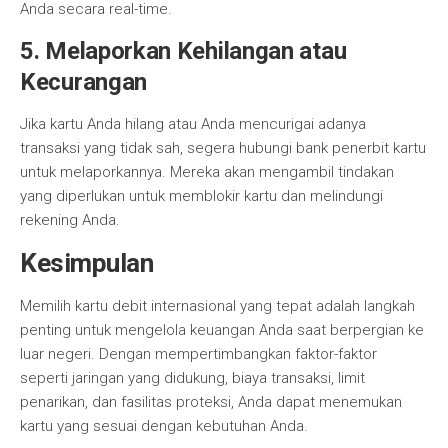
Anda secara real-time.
5. Melaporkan Kehilangan atau
Kecurangan
Jika kartu Anda hilang atau Anda mencurigai adanya
transaksi yang tidak sah, segera hubungi bank penerbit kartu
untuk melaporkannya. Mereka akan mengambil tindakan
yang diperlukan untuk memblokir kartu dan melindungi
rekening Anda.
Kesimpulan
Memilih kartu debit internasional yang tepat adalah langkah
penting untuk mengelola keuangan Anda saat berpergian ke
luar negeri. Dengan mempertimbangkan faktor-faktor
seperti jaringan yang didukung, biaya transaksi, limit
penarikan, dan fasilitas proteksi, Anda dapat menemukan
kartu yang sesuai dengan kebutuhan Anda.