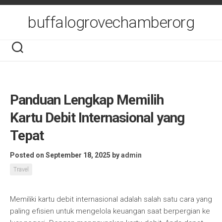
Skip
to
buffalogrovechamberorg
content
Panduan Lengkap Memilih
Kartu Debit Internasional yang
Tepat
Posted on September 18, 2025
by
admin
Travel
Memiliki kartu debit internasional adalah salah satu cara yang
paling efisien untuk mengelola keuangan saat berpergian ke