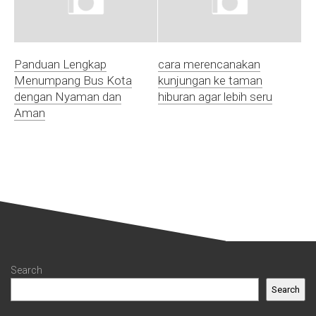
Panduan Lengkap
cara merencanakan
Menumpang Bus Kota
kunjungan ke taman
dengan Nyaman dan
hiburan agar lebih seru
Aman
Search
Search