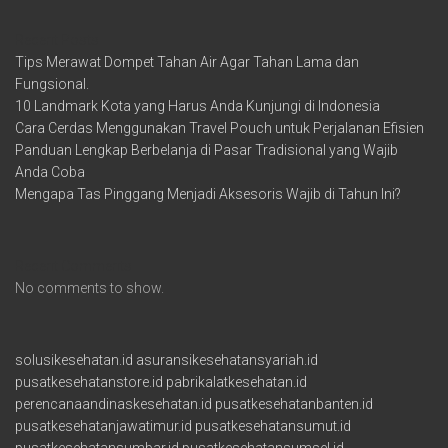
Recent Posts
Tips Merawat Dompet Tahan Air Agar Tahan Lama dan
Fungsional.
10 Landmark Kota yang Harus Anda Kunjungi di Indonesia
Cara Cerdas Menggunakan Travel Pouch untuk Perjalanan Efisien
Panduan Lengkap Berbelanja di Pasar Tradisional yang Wajib
Anda Coba
Mengapa Tas Pinggang Menjadi Aksesoris Wajib di Tahun Ini?
Recent Comments
No comments to show.
solusikesehatan.id
asuransikesehatansyariah.id
pusatkesehatanstore.id
pabrikalatkesehatan.id
perencanaandinaskesehatan.id
pusatkesehatanbanten.id
pusatkesehatanjawatimur.id
pusatkesehatansumut.id
pusatkesehatansumbar.id
pusatkesehatansumsel.id