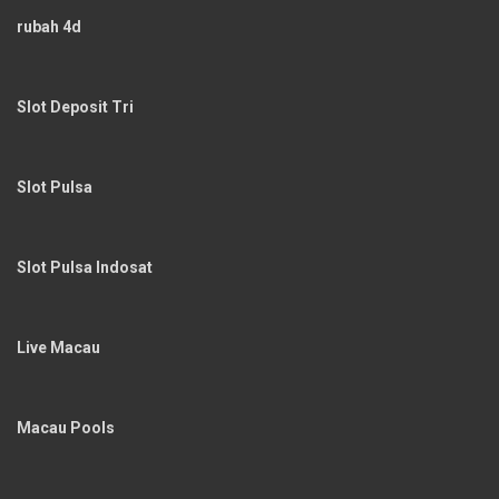
rubah 4d
Slot Deposit Tri
Slot Pulsa
Slot Pulsa Indosat
Live Macau
Macau Pools