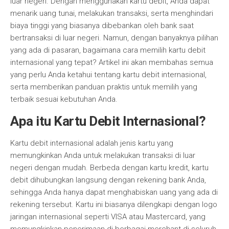
luar negeri. Dengan menggunakan kartu debit, Anda dapat
menarik uang tunai, melakukan transaksi, serta menghindari
biaya tinggi yang biasanya dibebankan oleh bank saat
bertransaksi di luar negeri. Namun, dengan banyaknya pilihan
yang ada di pasaran, bagaimana cara memilih kartu debit
internasional yang tepat? Artikel ini akan membahas semua
yang perlu Anda ketahui tentang kartu debit internasional,
serta memberikan panduan praktis untuk memilih yang
terbaik sesuai kebutuhan Anda.
Apa itu Kartu Debit Internasional?
Kartu debit internasional adalah jenis kartu yang
memungkinkan Anda untuk melakukan transaksi di luar
negeri dengan mudah. Berbeda dengan kartu kredit, kartu
debit dihubungkan langsung dengan rekening bank Anda,
sehingga Anda hanya dapat menghabiskan uang yang ada di
rekening tersebut. Kartu ini biasanya dilengkapi dengan logo
jaringan internasional seperti VISA atau Mastercard, yang