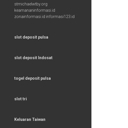
stmichaelwtby.org
keamananinformasi.id
zonainformasi.id
informasi123.id
slot deposit pulsa
slot deposit Indosat
togel deposit pulsa
slot tri
Keluaran Taiwan