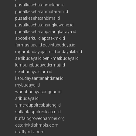
pusatkesehatanmalang.id
pusatkesehatanmataram.id
pusatkesehatanbima.id
pusatkesehatansingkawang.id
pusatkesehatanpalangkaraya.id
apotekerku.id
apotekmk.id
farmasiuad.id
pecintabudaya.id
ragambudayajatim.id
budayakita.id
senibudaya.id
penikmatbudaya.id
lumbungbudayadermaji.id
senibudayaislam.id
kebudayaantanahdatar.id
mybudaya.id
wartabudayasanggau.id
sribudaya.id
simerdupolresbatang.id
satlantaspolresklaten.id
buffalogrovechamber.org
eatdrinkdishmpls.com
craftycutz.com