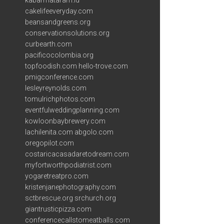
kabarmataram.id
cakelifeeveryday.com
beansandgreens.org
conservationsolutions.org
curbearth.com
pacificocolombia.org
topfoodish.com
hello-trove.com
pmigconference.com
lesleyreynolds.com
tomulrichphotos.com
eventfulweddingplanning.com
kowloonbaybrewery.com
lachilenita.com
abgolo.com
oregopilot.com
costaricacasadaretodream.com
myfortworthpodiatrist.com
yogaretreatpro.com
kristenjanephotography.com
sctbrescue.org
srchurch.org
giantrusticpizza.com
conferencecallstomeatballs.com