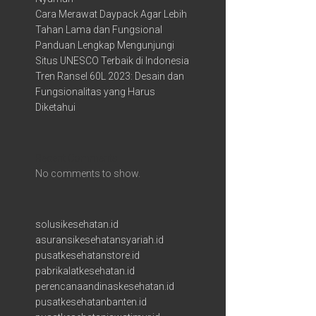
Cara Merawat Daypack Agar Lebih
Tahan Lama dan Fungsional
Panduan Lengkap Mengunjungi
Situs UNESCO Terbaik di Indonesia
Tren Ransel 60L 2023: Desain dan
Fungsionalitas yang Harus
Diketahui
Recent Comments
No comments to show.
solusikesehatan.id
asuransikesehatansyariah.id
pusatkesehatanstore.id
pabrikalatkesehatan.id
perencanaandinaskesehatan.id
pusatkesehatanbanten.id