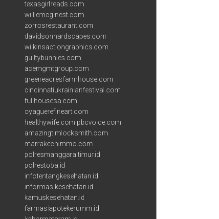
texasgirlreads.com
williemcginest.com
zorrosrestaurant.com
davidsonhardscapes.com
wilkinsactiongraphics.com
guiltybunnies.com
acemgmtgroup.com
greeneacresfarmhouse.com
cincinnatiukrainianfestival.com
fullhousesa.com
oyaguerefineart.com
healthywife.com
pbcvoice.com
amazingtimlocksmith.com
marrakechimmo.com
polresmanggaraitimur.id
polrestoba.id
infotentangkesehatan.id
informasikesehatan.id
kamuskesehatan.id
farmasiapotekerumm.id