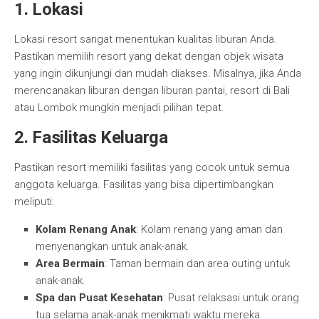
1. Lokasi
Lokasi resort sangat menentukan kualitas liburan Anda.
Pastikan memilih resort yang dekat dengan objek wisata
yang ingin dikunjungi dan mudah diakses. Misalnya, jika Anda
merencanakan liburan dengan liburan pantai, resort di Bali
atau Lombok mungkin menjadi pilihan tepat.
2. Fasilitas Keluarga
Pastikan resort memiliki fasilitas yang cocok untuk semua
anggota keluarga. Fasilitas yang bisa dipertimbangkan
meliputi:
Kolam Renang Anak
: Kolam renang yang aman dan
menyenangkan untuk anak-anak.
Area Bermain
: Taman bermain dan area outing untuk
anak-anak.
Spa dan Pusat Kesehatan
: Pusat relaksasi untuk orang
tua selama anak-anak menikmati waktu mereka.