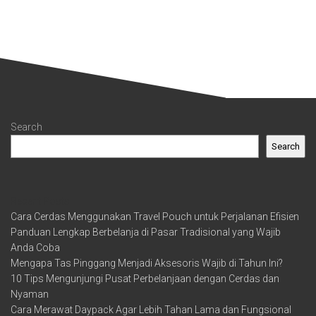
Search
Search
Recent Posts
Cara Cerdas Menggunakan Travel Pouch untuk Perjalanan Efisien
Panduan Lengkap Berbelanja di Pasar Tradisional yang Wajib
Anda Coba
Mengapa Tas Pinggang Menjadi Aksesoris Wajib di Tahun Ini?
10 Tips Mengunjungi Pusat Perbelanjaan dengan Cerdas dan
Nyaman
Cara Merawat Daypack Agar Lebih Tahan Lama dan Fungsional