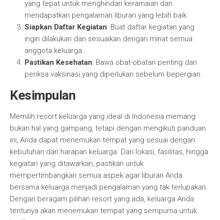
yang tepat untuk menghindari keramaian dan
mendapatkan pengalaman liburan yang lebih baik.
Siapkan Daftar Kegiatan
: Buat daftar kegiatan yang
ingin dilakukan dan sesuaikan dengan minat semua
anggota keluarga.
Pastikan Kesehatan
: Bawa obat-obatan penting dan
periksa vaksinasi yang diperlukan sebelum bepergian.
Kesimpulan
Memilih resort keluarga yang ideal di Indonesia memang
bukan hal yang gampang, tetapi dengan mengikuti panduan
ini, Anda dapat menemukan tempat yang sesuai dengan
kebutuhan dan harapan keluarga. Dari lokasi, fasilitas, hingga
kegiatan yang ditawarkan, pastikan untuk
mempertimbangkan semua aspek agar liburan Anda
bersama keluarga menjadi pengalaman yang tak terlupakan.
Dengan beragam pilihan resort yang ada, keluarga Anda
tentunya akan menemukan tempat yang sempurna untuk