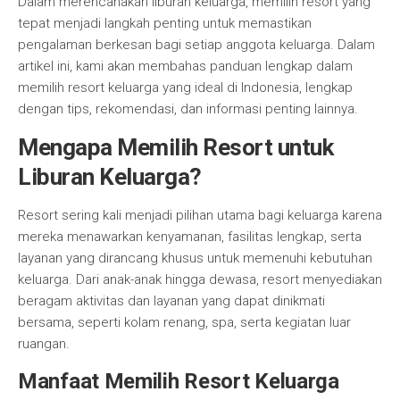
Dalam merencanakan liburan keluarga, memilih resort yang
tepat menjadi langkah penting untuk memastikan
pengalaman berkesan bagi setiap anggota keluarga. Dalam
artikel ini, kami akan membahas panduan lengkap dalam
memilih resort keluarga yang ideal di Indonesia, lengkap
dengan tips, rekomendasi, dan informasi penting lainnya.
Mengapa Memilih Resort untuk
Liburan Keluarga?
Resort sering kali menjadi pilihan utama bagi keluarga karena
mereka menawarkan kenyamanan, fasilitas lengkap, serta
layanan yang dirancang khusus untuk memenuhi kebutuhan
keluarga. Dari anak-anak hingga dewasa, resort menyediakan
beragam aktivitas dan layanan yang dapat dinikmati
bersama, seperti kolam renang, spa, serta kegiatan luar
ruangan.
Manfaat Memilih Resort Keluarga