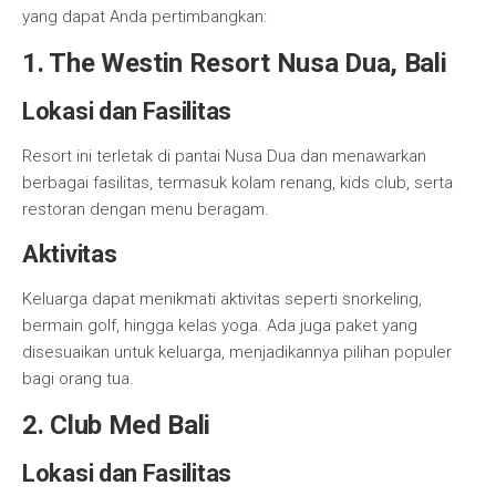
yang dapat Anda pertimbangkan:
1. The Westin Resort Nusa Dua, Bali
Lokasi dan Fasilitas
Resort ini terletak di pantai Nusa Dua dan menawarkan
berbagai fasilitas, termasuk kolam renang, kids club, serta
restoran dengan menu beragam.
Aktivitas
Keluarga dapat menikmati aktivitas seperti snorkeling,
bermain golf, hingga kelas yoga. Ada juga paket yang
disesuaikan untuk keluarga, menjadikannya pilihan populer
bagi orang tua.
2. Club Med Bali
Lokasi dan Fasilitas