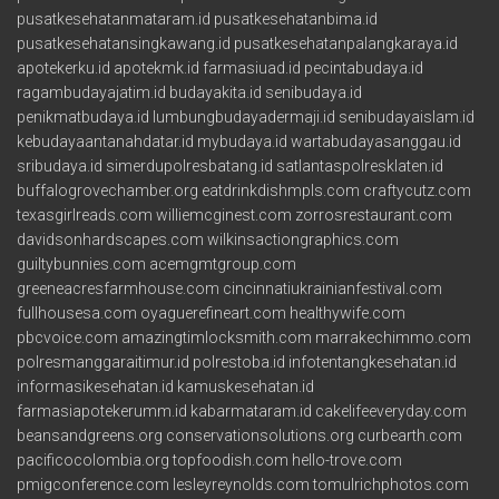
pusatkesehatanmataram.id
pusatkesehatanbima.id
pusatkesehatansingkawang.id
pusatkesehatanpalangkaraya.id
apotekerku.id
apotekmk.id
farmasiuad.id
pecintabudaya.id
ragambudayajatim.id
budayakita.id
senibudaya.id
penikmatbudaya.id
lumbungbudayadermaji.id
senibudayaislam.id
kebudayaantanahdatar.id
mybudaya.id
wartabudayasanggau.id
sribudaya.id
simerdupolresbatang.id
satlantaspolresklaten.id
buffalogrovechamber.org
eatdrinkdishmpls.com
craftycutz.com
texasgirlreads.com
williemcginest.com
zorrosrestaurant.com
davidsonhardscapes.com
wilkinsactiongraphics.com
guiltybunnies.com
acemgmtgroup.com
greeneacresfarmhouse.com
cincinnatiukrainianfestival.com
fullhousesa.com
oyaguerefineart.com
healthywife.com
pbcvoice.com
amazingtimlocksmith.com
marrakechimmo.com
polresmanggaraitimur.id
polrestoba.id
infotentangkesehatan.id
informasikesehatan.id
kamuskesehatan.id
farmasiapotekerumm.id
kabarmataram.id
cakelifeeveryday.com
beansandgreens.org
conservationsolutions.org
curbearth.com
pacificocolombia.org
topfoodish.com
hello-trove.com
pmigconference.com
lesleyreynolds.com
tomulrichphotos.com