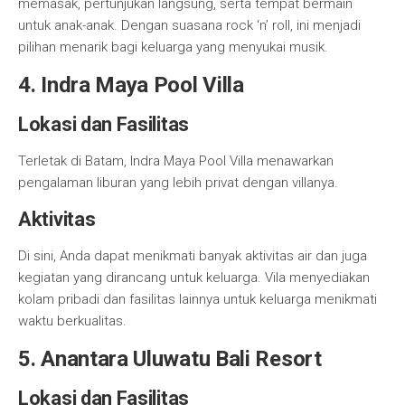
memasak, pertunjukan langsung, serta tempat bermain
untuk anak-anak. Dengan suasana rock ‘n’ roll, ini menjadi
pilihan menarik bagi keluarga yang menyukai musik.
4. Indra Maya Pool Villa
Lokasi dan Fasilitas
Terletak di Batam, Indra Maya Pool Villa menawarkan
pengalaman liburan yang lebih privat dengan villanya.
Aktivitas
Di sini, Anda dapat menikmati banyak aktivitas air dan juga
kegiatan yang dirancang untuk keluarga. Vila menyediakan
kolam pribadi dan fasilitas lainnya untuk keluarga menikmati
waktu berkualitas.
5. Anantara Uluwatu Bali Resort
Lokasi dan Fasilitas