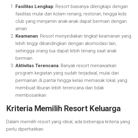
Fasilitas Lengkap
: Resort biasanya dilengkapi dengan
fasilitas mulai dari kolam renang, restoran, hingga kids
club yang menjamin anak-anak dapat bermain dengan
aman.
Keamanan
: Resort menyediakan tingkat keamanan yang
lebih tinggi dibandingkan dengan akomodasi lain,
sehingga orang tua dapat lebih tenang saat anak
bermain.
Aktivitas Terencana
: Banyak resort menawarkan
program kegiatan yang sudah terjadwal, mulai dari
permainan di pantai hingga kelas memasak lokal, yang
membuat liburan lebih terencana dan tidak
membosankan.
Kriteria Memilih Resort Keluarga
Dalam memilih resort yang ideal, ada beberapa kriteria yang
perlu diperhatikan: