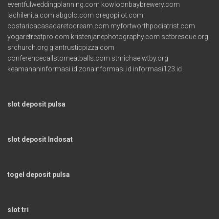
eventfulweddingplanning.com
kowloonbaybrewery.com
lachilenita.com
abgolo.com
oregopilot.com
costaricacasadaretodream.com
myfortworthpodiatrist.com
yogaretreatpro.com
kristenjanephotography.com
sctbrescue.org
srchurch.org
giantrusticpizza.com
conferencecallstomeatballs.com
stmichaelwtby.org
keamananinformasi.id
zonainformasi.id
informasi123.id
slot deposit pulsa
slot deposit Indosat
togel deposit pulsa
slot tri