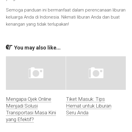
Semoga panduan ini bermanfaat dalam perencanaan liburan
keluarga Anda di Indonesia. Nikmati liburan Anda dan buat
kenangan yang tidak terlupakan!
You may also like...
Mengapa Ojek Online
Tiket Masuk: Tips
Menjadi Solusi
Hemat untuk Liburan
Transportasi Masa Kini
Seru Anda
yang Efektif?