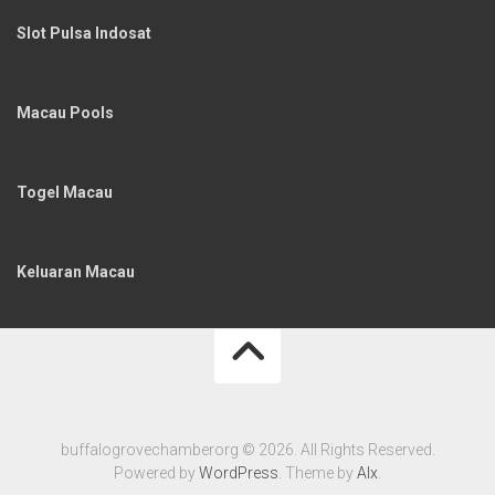
Slot Pulsa Indosat
Macau Pools
Togel Macau
Keluaran Macau
buffalogrovechamberorg © 2026. All Rights Reserved.
Powered by
WordPress
. Theme by
Alx
.