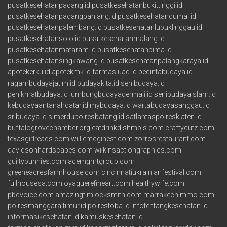
pusatkesehatanpadang.id
pusatkesehatanbukittinggi.id
pusatkesehatanpadangpanjang.id
pusatkesehatandumai.id
pusatkesehatanpalembang.id
pusatkesehatanlubuklinggau.id
pusatkesehatansolo.id
pusatkesehatanmalang.id
pusatkesehatanmataram.id
pusatkesehatanbima.id
pusatkesehatansingkawang.id
pusatkesehatanpalangkaraya.id
apotekerku.id
apotekmk.id
farmasiuad.id
pecintabudaya.id
ragambudayajatim.id
budayakita.id
senibudaya.id
penikmatbudaya.id
lumbungbudayadermaji.id
senibudayaislam.id
kebudayaantanahdatar.id
mybudaya.id
wartabudayasanggau.id
sribudaya.id
simerdupolresbatang.id
satlantaspolresklaten.id
buffalogrovechamber.org
eatdrinkdishmpls.com
craftycutz.com
texasgirlreads.com
williemcginest.com
zorrosrestaurant.com
davidsonhardscapes.com
wilkinsactiongraphics.com
guiltybunnies.com
acemgmtgroup.com
greeneacresfarmhouse.com
cincinnatiukrainianfestival.com
fullhousesa.com
oyaguerefineart.com
healthywife.com
pbcvoice.com
amazingtimlocksmith.com
marrakechimmo.com
polresmanggaraitimur.id
polrestoba.id
infotentangkesehatan.id
informasikesehatan.id
kamuskesehatan.id