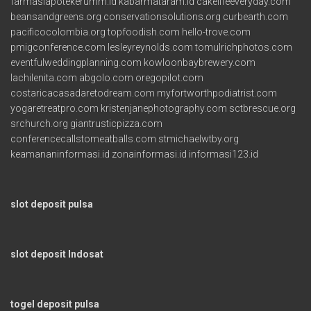
farmasiapotekerumm.id
kabarmataram.id
cakelifeeveryday.com
beansandgreens.org
conservationsolutions.org
curbearth.com
pacificocolombia.org
topfoodish.com
hello-trove.com
pmigconference.com
lesleyreynolds.com
tomulrichphotos.com
eventfulweddingplanning.com
kowloonbaybrewery.com
lachilenita.com
abgolo.com
oregopilot.com
costaricacasadaretodream.com
myfortworthpodiatrist.com
yogaretreatpro.com
kristenjanephotography.com
sctbrescue.org
srchurch.org
giantrusticpizza.com
conferencecallstomeatballs.com
stmichaelwtby.org
keamananinformasi.id
zonainformasi.id
informasi123.id
slot deposit pulsa
slot deposit Indosat
togel deposit pulsa