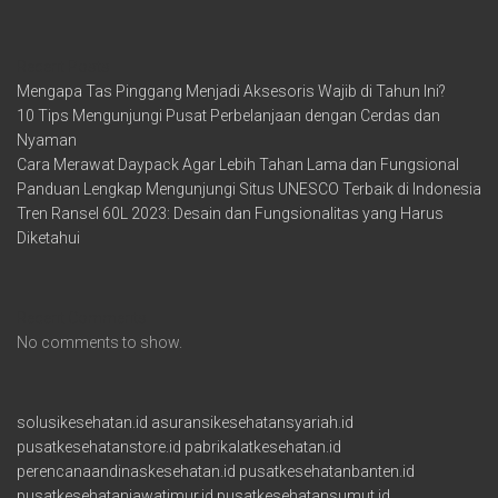
Recent Posts
Mengapa Tas Pinggang Menjadi Aksesoris Wajib di Tahun Ini?
10 Tips Mengunjungi Pusat Perbelanjaan dengan Cerdas dan
Nyaman
Cara Merawat Daypack Agar Lebih Tahan Lama dan Fungsional
Panduan Lengkap Mengunjungi Situs UNESCO Terbaik di Indonesia
Tren Ransel 60L 2023: Desain dan Fungsionalitas yang Harus
Diketahui
Recent Comments
No comments to show.
solusikesehatan.id
asuransikesehatansyariah.id
pusatkesehatanstore.id
pabrikalatkesehatan.id
perencanaandinaskesehatan.id
pusatkesehatanbanten.id
pusatkesehatanjawatimur.id
pusatkesehatansumut.id