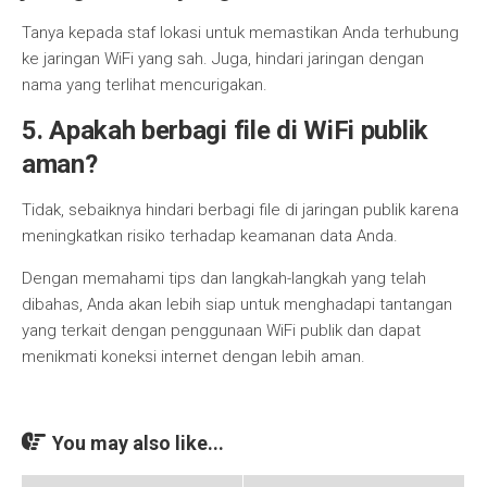
Tanya kepada staf lokasi untuk memastikan Anda terhubung
ke jaringan WiFi yang sah. Juga, hindari jaringan dengan
nama yang terlihat mencurigakan.
5. Apakah berbagi file di WiFi publik
aman?
Tidak, sebaiknya hindari berbagi file di jaringan publik karena
meningkatkan risiko terhadap keamanan data Anda.
Dengan memahami tips dan langkah-langkah yang telah
dibahas, Anda akan lebih siap untuk menghadapi tantangan
yang terkait dengan penggunaan WiFi publik dan dapat
menikmati koneksi internet dengan lebih aman.
You may also like...