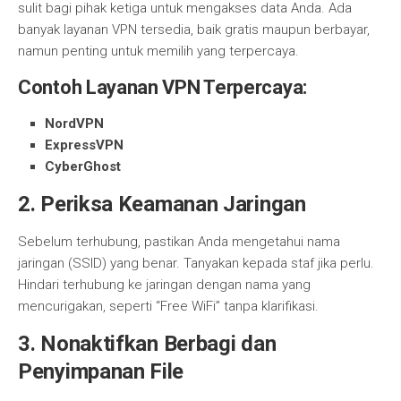
sulit bagi pihak ketiga untuk mengakses data Anda. Ada
banyak layanan VPN tersedia, baik gratis maupun berbayar,
namun penting untuk memilih yang terpercaya.
Contoh Layanan VPN Terpercaya:
NordVPN
ExpressVPN
CyberGhost
2.
Periksa Keamanan Jaringan
Sebelum terhubung, pastikan Anda mengetahui nama
jaringan (SSID) yang benar. Tanyakan kepada staf jika perlu.
Hindari terhubung ke jaringan dengan nama yang
mencurigakan, seperti “Free WiFi” tanpa klarifikasi.
3.
Nonaktifkan Berbagi dan
Penyimpanan File