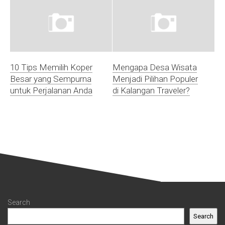
10 Tips Memilih Koper
Mengapa Desa Wisata
Besar yang Sempurna
Menjadi Pilihan Populer
untuk Perjalanan Anda
di Kalangan Traveler?
Search
Search