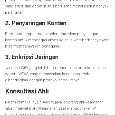
pengguna merasa nyaman. Dengan menyediakan koneksi
yang stabil dan cepat, bisnis berusaha menarik lebih banyak
pelanggan.
2.
Penyaringan Konten
Beberapa tempat mengimplementasikan penyaringan
konten untuk mencegah akses ke situs web berbahaya yang
bisa membahayakan pengguna.
3.
Enkripsi Jaringan
Jaringan WiFi yang lebih baik menerapkan protokol enkripsi
seperti WPA3, yang menawarkan keamanan lebih
dibandingkan dengan protokol sebelumnya.
Konsultasi Ahli
Dalam konteks ini, Dr. Andi Wijaya, seorang ahli keamanan
siber, menyatakan: “Keamanan saat menggunakan WiFi
publik merupakan tanggung jawab bersama. Selain tindakan