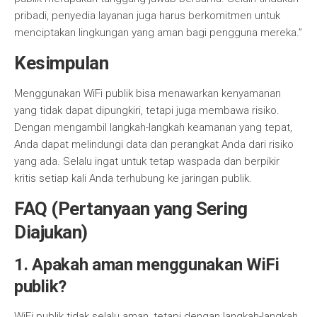
pribadi, penyedia layanan juga harus berkomitmen untuk
menciptakan lingkungan yang aman bagi pengguna mereka.”
Kesimpulan
Menggunakan WiFi publik bisa menawarkan kenyamanan
yang tidak dapat dipungkiri, tetapi juga membawa risiko.
Dengan mengambil langkah-langkah keamanan yang tepat,
Anda dapat melindungi data dan perangkat Anda dari risiko
yang ada. Selalu ingat untuk tetap waspada dan berpikir
kritis setiap kali Anda terhubung ke jaringan publik.
FAQ (Pertanyaan yang Sering
Diajukan)
1. Apakah aman menggunakan WiFi
publik?
WiFi publik tidak selalu aman, tetapi dengan langkah-langkah