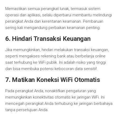
Memastikan semua perangkat lunak, termasuk sistem
operasi dan aplikasi, selalu diperbarui membantu melindungi
perangkat Anda dari kerentanan keamanan. Pembaruan
sering kali mengandung perbaikan keamanan penting.
6.
Hindari Transaksi Keuangan
Jika memungkinkan, hindari melakukan transaksi keuangan,
seperti mengakses rekening bank atau berbelanja online
saat terhubung ke WiFi publik. Ini adalah risiko yang tinggi
dan bisa membuka potensi kebocoran data sensitif.
7.
Matikan Koneksi WiFi Otomatis
Pada perangkat Anda, nonaktifkan pengaturan yang
memungkinkan konektivitas otomatis ke jaringan WiFi. Ini
mencegah perangkat Anda terhubung ke jaringan berbahaya
tanpa persetujuan Anda.