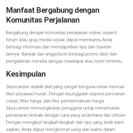
Manfaat Bergabung dengan
Komunitas Perjalanan
Bergabung dengan komunitas perjalanan online, seperti
forum atau grup media sosial, dapat membantu Anda
berbagi informasi dan mendapatkan tips dari traveler
lainnya. Banyak dari anggota ini berbagi promo tiket dan
pengalaman mereka dengan maskapai atau hotel tertentu.
Kesimpulan
Skyscanner adalah alat yang sangat berguna untuk mencari
tiket pesawat murah. Dengan keunggulan seperti pencarian
cepat, filter harga, dan fitur pemberitahuan harga,
Skyscanner memungkinkan pengguna untuk menemukan
penawaran terbaik dengan cara yang sederhana dan efisien.
Dengan mengikuti langkah-langkah dan tips yang telah kami
sajikan, Anda dapat menghemat uang dan waktu dalam