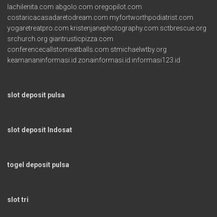
lachilenita.com
abgolo.com
oregopilot.com
costaricacasadaretodream.com
myfortworthpodiatrist.com
yogaretreatpro.com
kristenjanephotography.com
sctbrescue.org
srchurch.org
giantrusticpizza.com
conferencecallstomeatballs.com
stmichaelwtby.org
keamananinformasi.id
zonainformasi.id
informasi123.id
slot deposit pulsa
slot deposit Indosat
togel deposit pulsa
slot tri