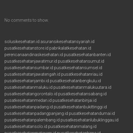
Recent Comments
No comments to show.
solusikesehatan.id
asuransikesehatansyariah.id
pusatkesehatanstore.id
pabrikalatkesehatan.id
perencanaandinaskesehatan.id
pusatkesehatanbanten.id
pusatkesehatanjawatimur.id
pusatkesehatansumut.id
pusatkesehatansumbar.id
pusatkesehatansumsel.id
pusatkesehatanjawatengah.id
pusatkesehatanriau.id
pusatkesehatanjambi.id
pusatkesehatanbengkulu.id
pusatkesehatanmaluku.id
pusatkesehatanmalukuutara.id
pusatkesehatangorontalo.id
pusatkesehatansabang.id
pusatkesehatanmedan.id
pusatkesehatanbinjai.id
pusatkesehatanpadang.id
pusatkesehatanbukittinggi.id
pusatkesehatanpadangpanjang.id
pusatkesehatandumai.id
pusatkesehatanpalembang.id
pusatkesehatanlubuklinggau.id
pusatkesehatansolo.id
pusatkesehatanmalang.id
pusatkesehatanmataram.id
pusatkesehatanbima.id