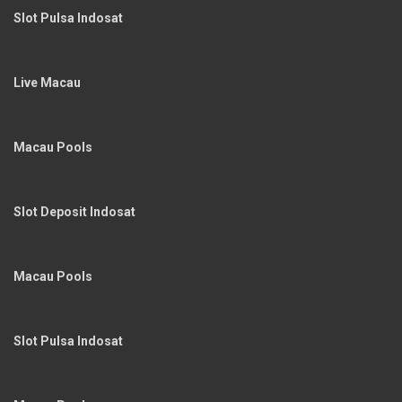
Slot Pulsa Indosat
Live Macau
Macau Pools
Slot Deposit Indosat
Macau Pools
Slot Pulsa Indosat