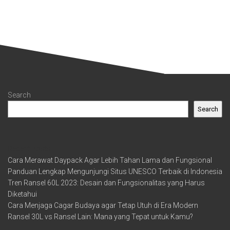
Search
Search
Recent Posts
Cara Merawat Daypack Agar Lebih Tahan Lama dan Fungsional
Panduan Lengkap Mengunjungi Situs UNESCO Terbaik di Indonesia
Tren Ransel 60L 2023: Desain dan Fungsionalitas yang Harus
Diketahui
Cara Menjaga Cagar Budaya agar Tetap Utuh di Era Modern
Ransel 30L vs Ransel Lain: Mana yang Tepat untuk Kamu?