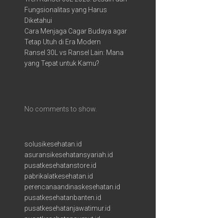
Fungsionalitas yang Harus
Diketahui
Cara Menjaga Cagar Budaya agar
Tetap Utuh di Era Modern
Ransel 30L vs Ransel Lain: Mana
yang Tepat untuk Kamu?
Recent Comments
No comments to show.
solusikesehatan.id
asuransikesehatansyariah.id
pusatkesehatanstore.id
pabrikalatkesehatan.id
perencanaandinaskesehatan.id
pusatkesehatanbanten.id
pusatkesehatanjawatimur.id