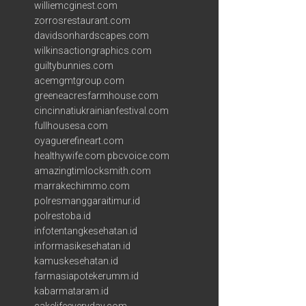
williemcginest.com
zorrosrestaurant.com
davidsonhardscapes.com
wilkinsactiongraphics.com
guiltybunnies.com
acemgmtgroup.com
greeneacresfarmhouse.com
cincinnatiukrainianfestival.com
fullhousesa.com
oyaguerefineart.com
healthywife.com
pbcvoice.com
amazingtimlocksmith.com
marrakechimmo.com
polresmanggaraitimur.id
polrestoba.id
infotentangkesehatan.id
informasikesehatan.id
kamuskesehatan.id
farmasiapotekerumm.id
kabarmataram.id