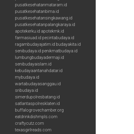
pusatkesehatanmataram.id
pusatkesehatanbima.id
pusatkesehatansingkawang.id
pusatkesehatanpalangkaraya.id
apotekerku.id
apotekmk.id
farmasiuad.id
pecintabudaya.id
ragambudayajatim.id
budayakita.id
senibudaya.id
penikmatbudaya.id
lumbungbudayadermaji.id
senibudayaislam.id
kebudayaantanahdatar.id
mybudaya.id
wartabudayasanggau.id
sribudaya.id
simerdupolresbatang.id
satlantaspolresklaten.id
buffalogrovechamber.org
eatdrinkdishmpls.com
craftycutz.com
texasgirlreads.com