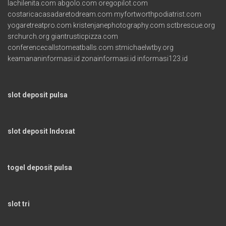
lachilenita.com
abgolo.com
oregopilot.com
costaricacasadaretodream.com
myfortworthpodiatrist.com
yogaretreatpro.com
kristenjanephotography.com
sctbrescue.org
srchurch.org
giantrusticpizza.com
conferencecallstomeatballs.com
stmichaelwtby.org
keamananinformasi.id
zonainformasi.id
informasi123.id
slot deposit pulsa
slot deposit Indosat
togel deposit pulsa
slot tri