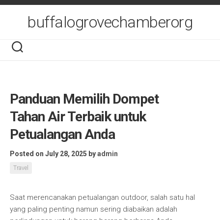
Skip
to
buffalogrovechamberorg
content
Panduan Memilih Dompet
Tahan Air Terbaik untuk
Petualangan Anda
Posted on July 28, 2025
by
admin
Travel
Saat merencanakan petualangan outdoor, salah satu hal
yang paling penting namun sering diabaikan adalah