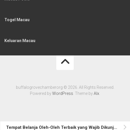
Togel Macau
Keluaran Macau
buffalogrovechamberorg © 2026. All Rights Reserved.
Powered by
WordPress
. Theme by
Alx
.
Tempat Belanja Oleh-Oleh Terbaik yang Wajib Dikunjungi di Indonesia