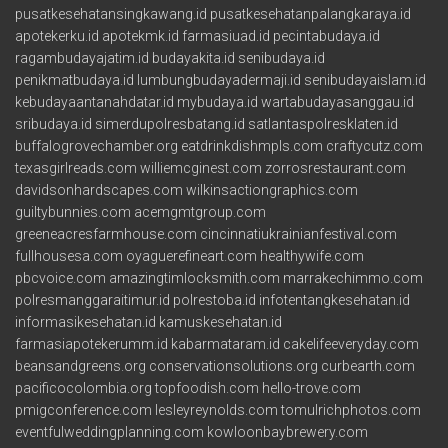
pusatkesehatansingkawang.id
pusatkesehatanpalangkaraya.id
apotekerku.id
apotekmk.id
farmasiuad.id
pecintabudaya.id
ragambudayajatim.id
budayakita.id
senibudaya.id
penikmatbudaya.id
lumbungbudayadermaji.id
senibudayaislam.id
kebudayaantanahdatar.id
mybudaya.id
wartabudayasanggau.id
sribudaya.id
simerdupolresbatang.id
satlantaspolresklaten.id
buffalogrovechamber.org
eatdrinkdishmpls.com
craftycutz.com
texasgirlreads.com
williemcginest.com
zorrosrestaurant.com
davidsonhardscapes.com
wilkinsactiongraphics.com
guiltybunnies.com
acemgmtgroup.com
greeneacresfarmhouse.com
cincinnatiukrainianfestival.com
fullhousesa.com
oyaguerefineart.com
healthywife.com
pbcvoice.com
amazingtimlocksmith.com
marrakechimmo.com
polresmanggaraitimur.id
polrestoba.id
infotentangkesehatan.id
informasikesehatan.id
kamuskesehatan.id
farmasiapotekerumm.id
kabarmataram.id
cakelifeeveryday.com
beansandgreens.org
conservationsolutions.org
curbearth.com
pacificocolombia.org
topfoodish.com
hello-trove.com
pmigconference.com
lesleyreynolds.com
tomulrichphotos.com
eventfulweddingplanning.com
kowloonbaybrewery.com