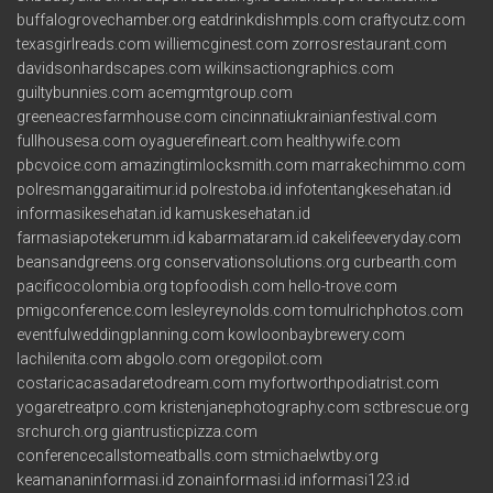
buffalogrovechamber.org
eatdrinkdishmpls.com
craftycutz.com
texasgirlreads.com
williemcginest.com
zorrosrestaurant.com
davidsonhardscapes.com
wilkinsactiongraphics.com
guiltybunnies.com
acemgmtgroup.com
greeneacresfarmhouse.com
cincinnatiukrainianfestival.com
fullhousesa.com
oyaguerefineart.com
healthywife.com
pbcvoice.com
amazingtimlocksmith.com
marrakechimmo.com
polresmanggaraitimur.id
polrestoba.id
infotentangkesehatan.id
informasikesehatan.id
kamuskesehatan.id
farmasiapotekerumm.id
kabarmataram.id
cakelifeeveryday.com
beansandgreens.org
conservationsolutions.org
curbearth.com
pacificocolombia.org
topfoodish.com
hello-trove.com
pmigconference.com
lesleyreynolds.com
tomulrichphotos.com
eventfulweddingplanning.com
kowloonbaybrewery.com
lachilenita.com
abgolo.com
oregopilot.com
costaricacasadaretodream.com
myfortworthpodiatrist.com
yogaretreatpro.com
kristenjanephotography.com
sctbrescue.org
srchurch.org
giantrusticpizza.com
conferencecallstomeatballs.com
stmichaelwtby.org
keamananinformasi.id
zonainformasi.id
informasi123.id