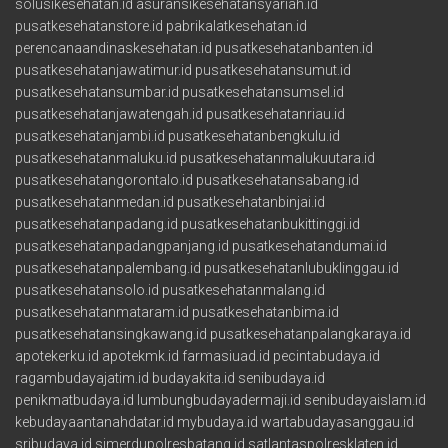
solusikesehatan.id
asuransikesehatansyariah.id
pusatkesehatanstore.id
pabrikalatkesehatan.id
perencanaandinaskesehatan.id
pusatkesehatanbanten.id
pusatkesehatanjawatimur.id
pusatkesehatansumut.id
pusatkesehatansumbar.id
pusatkesehatansumsel.id
pusatkesehatanjawatengah.id
pusatkesehatanriau.id
pusatkesehatanjambi.id
pusatkesehatanbengkulu.id
pusatkesehatanmaluku.id
pusatkesehatanmalukuutara.id
pusatkesehatangorontalo.id
pusatkesehatansabang.id
pusatkesehatanmedan.id
pusatkesehatanbinjai.id
pusatkesehatanpadang.id
pusatkesehatanbukittinggi.id
pusatkesehatanpadangpanjang.id
pusatkesehatandumai.id
pusatkesehatanpalembang.id
pusatkesehatanlubuklinggau.id
pusatkesehatansolo.id
pusatkesehatanmalang.id
pusatkesehatanmataram.id
pusatkesehatanbima.id
pusatkesehatansingkawang.id
pusatkesehatanpalangkaraya.id
apotekerku.id
apotekmk.id
farmasiuad.id
pecintabudaya.id
ragambudayajatim.id
budayakita.id
senibudaya.id
penikmatbudaya.id
lumbungbudayadermaji.id
senibudayaislam.id
kebudayaantanahdatar.id
mybudaya.id
wartabudayasanggau.id
sribudaya.id
simerdupolresbatang.id
satlantaspolresklaten.id