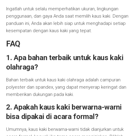
Ingatlah untuk selalu memperhatikan ukuran, lingkungan
penggunaan, dan gaya Anda saat memilih kaus kaki. Dengan
panduan ini, Anda akan lebih siap untuk menghadapi setiap
kesempatan dengan kaus kaki yang tepat.
FAQ
1. Apa bahan terbaik untuk kaus kaki
olahraga?
Bahan terbaik untuk kaus kaki olahraga adalah campuran
polyester dan spandex, yang dapat menyerap keringat dan
memberikan dukungan pada kaki.
2. Apakah kaus kaki berwarna-warni
bisa dipakai di acara formal?
Umumnya, kaus kaki berwarna-warni tidak dianjurkan untuk