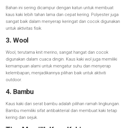
Bahan ini sering dicampur dengan katun untuk membuat
kaus kaki lebih tahan lama dan cepat kering. Polyester juga
sangat baik dalam menyerap keringat dan cocok digunakan
untuk aktivitas fisik.
3. Wool
Wool, terutama knit merino, sangat hangat dan cocok
digunakan dalam cuaca dingin. Kaus kaki wol juga memiliki
kemampuan alami untuk mengatur suhu dan menyerap
kelembapan, menjadikannya pilihan baik untuk aktiviti
outdoor.
4. Bambu
Kaus kaki dari serat bambu adalah pilihan ramah lingkungan.
Bambu memiliki sifat antibakterial dan membuat kaki tetap
kering dan sejuk.