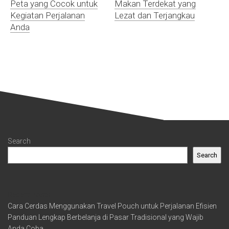
Peta yang Cocok untuk
Makan Terdekat yang
Kegiatan Perjalanan
Lezat dan Terjangkau
Anda
Search
Search
Recent Posts
Cara Cerdas Menggunakan Travel Pouch untuk Perjalanan Efisien
Panduan Lengkap Berbelanja di Pasar Tradisional yang Wajib
Anda Coba