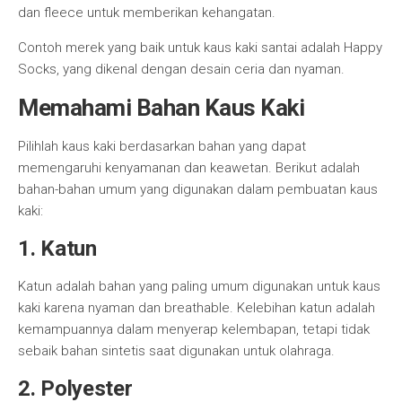
dan fleece untuk memberikan kehangatan.
Contoh merek yang baik untuk kaus kaki santai adalah Happy
Socks, yang dikenal dengan desain ceria dan nyaman.
Memahami Bahan Kaus Kaki
Pilihlah kaus kaki berdasarkan bahan yang dapat
memengaruhi kenyamanan dan keawetan. Berikut adalah
bahan-bahan umum yang digunakan dalam pembuatan kaus
kaki:
1. Katun
Katun adalah bahan yang paling umum digunakan untuk kaus
kaki karena nyaman dan breathable. Kelebihan katun adalah
kemampuannya dalam menyerap kelembapan, tetapi tidak
sebaik bahan sintetis saat digunakan untuk olahraga.
2. Polyester