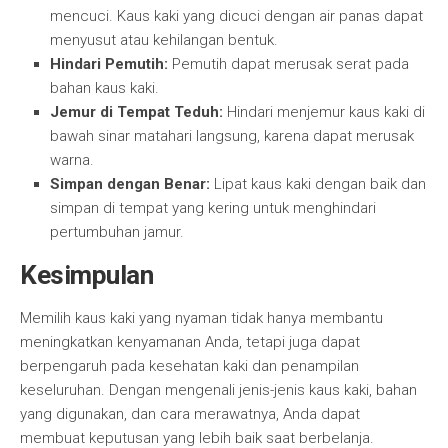
mencuci. Kaus kaki yang dicuci dengan air panas dapat
menyusut atau kehilangan bentuk.
Hindari Pemutih:
Pemutih dapat merusak serat pada
bahan kaus kaki.
Jemur di Tempat Teduh:
Hindari menjemur kaus kaki di
bawah sinar matahari langsung, karena dapat merusak
warna.
Simpan dengan Benar:
Lipat kaus kaki dengan baik dan
simpan di tempat yang kering untuk menghindari
pertumbuhan jamur.
Kesimpulan
Memilih kaus kaki yang nyaman tidak hanya membantu
meningkatkan kenyamanan Anda, tetapi juga dapat
berpengaruh pada kesehatan kaki dan penampilan
keseluruhan. Dengan mengenali jenis-jenis kaus kaki, bahan
yang digunakan, dan cara merawatnya, Anda dapat
membuat keputusan yang lebih baik saat berbelanja.