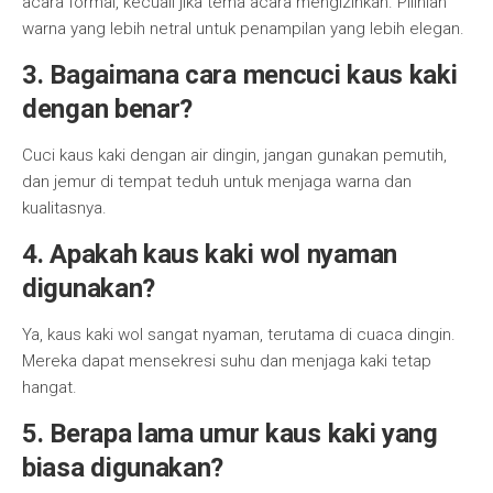
acara formal, kecuali jika tema acara mengizinkan. Pilihlah
warna yang lebih netral untuk penampilan yang lebih elegan.
3. Bagaimana cara mencuci kaus kaki
dengan benar?
Cuci kaus kaki dengan air dingin, jangan gunakan pemutih,
dan jemur di tempat teduh untuk menjaga warna dan
kualitasnya.
4. Apakah kaus kaki wol nyaman
digunakan?
Ya, kaus kaki wol sangat nyaman, terutama di cuaca dingin.
Mereka dapat mensekresi suhu dan menjaga kaki tetap
hangat.
5. Berapa lama umur kaus kaki yang
biasa digunakan?