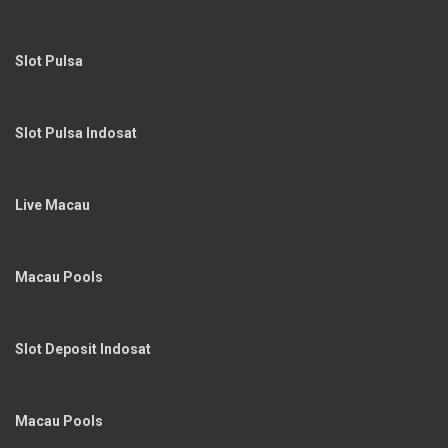
Slot Pulsa
Slot Pulsa Indosat
Live Macau
Macau Pools
Slot Deposit Indosat
Macau Pools