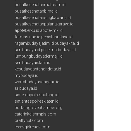
pusatkesehatanmataram.id
pusatkesehatanbima.id
pusatkesehatansingkawang.id
pusatkesehatanpalangkaraya.id
apotekerku.id
apotekmk.id
farmasiuad.id
pecintabudaya.id
ragambudayajatim.id
budayakita.id
senibudaya.id
penikmatbudaya.id
lumbungbudayadermaji.id
senibudayaislam.id
kebudayaantanahdatar.id
mybudaya.id
wartabudayasanggau.id
sribudaya.id
simerdupolresbatang.id
satlantaspolresklaten.id
buffalogrovechamber.org
eatdrinkdishmpls.com
craftycutz.com
texasgirlreads.com