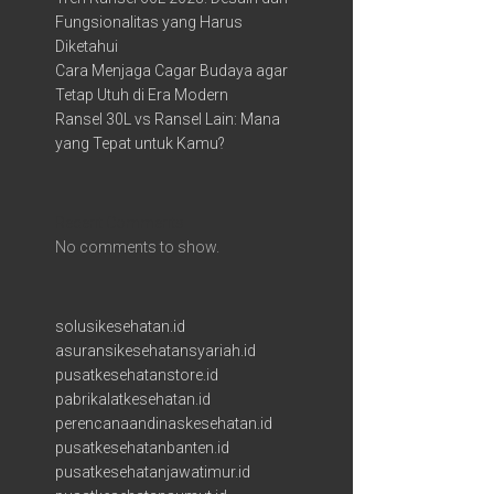
Fungsionalitas yang Harus
Diketahui
Cara Menjaga Cagar Budaya agar
Tetap Utuh di Era Modern
Ransel 30L vs Ransel Lain: Mana
yang Tepat untuk Kamu?
Recent Comments
No comments to show.
solusikesehatan.id
asuransikesehatansyariah.id
pusatkesehatanstore.id
pabrikalatkesehatan.id
perencanaandinaskesehatan.id
pusatkesehatanbanten.id
pusatkesehatanjawatimur.id