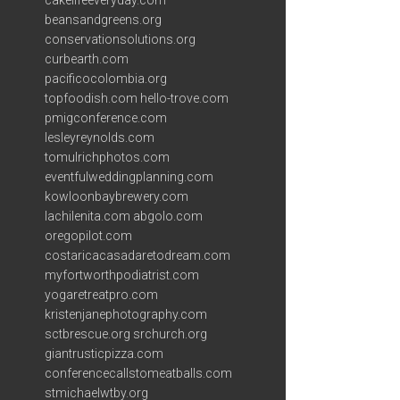
cakelifeeveryday.com
beansandgreens.org
conservationsolutions.org
curbearth.com
pacificocolombia.org
topfoodish.com
hello-trove.com
pmigconference.com
lesleyreynolds.com
tomulrichphotos.com
eventfulweddingplanning.com
kowloonbaybrewery.com
lachilenita.com
abgolo.com
oregopilot.com
costaricacasadaretodream.com
myfortworthpodiatrist.com
yogaretreatpro.com
kristenjanephotography.com
sctbrescue.org
srchurch.org
giantrusticpizza.com
conferencecallstomeatballs.com
stmichaelwtby.org