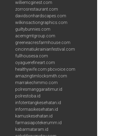
williemcginest.com
zorrosrestaurant.com
davidsonhardscapes.com
wilkinsactiongraphics.com
guiltybunnies.com
acemgmtgroup.com
greeneacresfarmhouse.com
cincinnatiukrainianfestival.com
fullhousesa.com
oyaguerefineart.com
healthywife.com
pbcvoice.com
amazingtimlocksmith.com
marrakechimmo.com
polresmanggaraitimur.id
polrestoba.id
infotentangkesehatan.id
informasikesehatan.id
kamuskesehatan.id
farmasiapotekerumm.id
kabarmataram.id