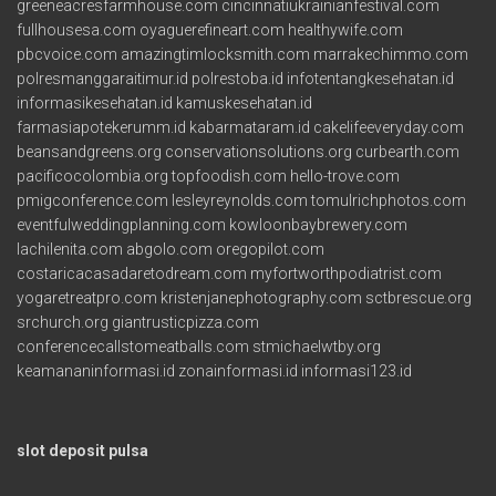
greeneacresfarmhouse.com
cincinnatiukrainianfestival.com
fullhousesa.com
oyaguerefineart.com
healthywife.com
pbcvoice.com
amazingtimlocksmith.com
marrakechimmo.com
polresmanggaraitimur.id
polrestoba.id
infotentangkesehatan.id
informasikesehatan.id
kamuskesehatan.id
farmasiapotekerumm.id
kabarmataram.id
cakelifeeveryday.com
beansandgreens.org
conservationsolutions.org
curbearth.com
pacificocolombia.org
topfoodish.com
hello-trove.com
pmigconference.com
lesleyreynolds.com
tomulrichphotos.com
eventfulweddingplanning.com
kowloonbaybrewery.com
lachilenita.com
abgolo.com
oregopilot.com
costaricacasadaretodream.com
myfortworthpodiatrist.com
yogaretreatpro.com
kristenjanephotography.com
sctbrescue.org
srchurch.org
giantrusticpizza.com
conferencecallstomeatballs.com
stmichaelwtby.org
keamananinformasi.id
zonainformasi.id
informasi123.id
slot deposit pulsa