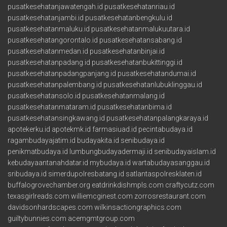
pusatkesehatanjawatengah.id
pusatkesehatanriau.id
pusatkesehatanjambi.id
pusatkesehatanbengkulu.id
pusatkesehatanmaluku.id
pusatkesehatanmalukuutara.id
pusatkesehatangorontalo.id
pusatkesehatansabang.id
pusatkesehatanmedan.id
pusatkesehatanbinjai.id
pusatkesehatanpadang.id
pusatkesehatanbukittinggi.id
pusatkesehatanpadangpanjang.id
pusatkesehatandumai.id
pusatkesehatanpalembang.id
pusatkesehatanlubuklinggau.id
pusatkesehatansolo.id
pusatkesehatanmalang.id
pusatkesehatanmataram.id
pusatkesehatanbima.id
pusatkesehatansingkawang.id
pusatkesehatanpalangkaraya.id
apotekerku.id
apotekmk.id
farmasiuad.id
pecintabudaya.id
ragambudayajatim.id
budayakita.id
senibudaya.id
penikmatbudaya.id
lumbungbudayadermaji.id
senibudayaislam.id
kebudayaantanahdatar.id
mybudaya.id
wartabudayasanggau.id
sribudaya.id
simerdupolresbatang.id
satlantaspolresklaten.id
buffalogrovechamber.org
eatdrinkdishmpls.com
craftycutz.com
texasgirlreads.com
williemcginest.com
zorrosrestaurant.com
davidsonhardscapes.com
wilkinsactiongraphics.com
guiltybunnies.com
acemgmtgroup.com