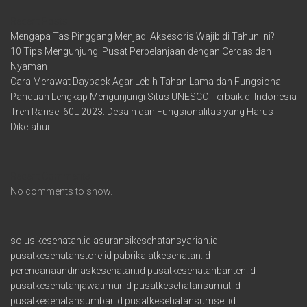
Recent Posts
Mengapa Tas Pinggang Menjadi Aksesoris Wajib di Tahun Ini?
10 Tips Mengunjungi Pusat Perbelanjaan dengan Cerdas dan
Nyaman
Cara Merawat Daypack Agar Lebih Tahan Lama dan Fungsional
Panduan Lengkap Mengunjungi Situs UNESCO Terbaik di Indonesia
Tren Ransel 60L 2023: Desain dan Fungsionalitas yang Harus
Diketahui
Recent Comments
No comments to show.
solusikesehatan.id
asuransikesehatansyariah.id
pusatkesehatanstore.id
pabrikalatkesehatan.id
perencanaandinaskesehatan.id
pusatkesehatanbanten.id
pusatkesehatanjawatimur.id
pusatkesehatansumut.id
pusatkesehatansumbar.id
pusatkesehatansumsel.id