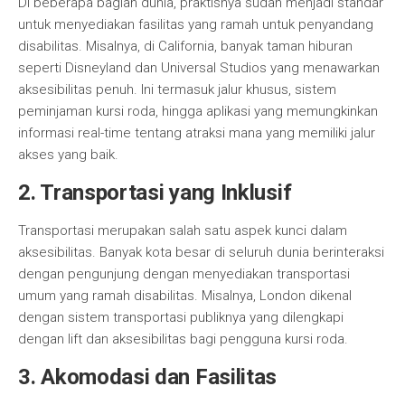
Di beberapa bagian dunia, praktisnya sudah menjadi standar
untuk menyediakan fasilitas yang ramah untuk penyandang
disabilitas. Misalnya, di California, banyak taman hiburan
seperti Disneyland dan Universal Studios yang menawarkan
aksesibilitas penuh. Ini termasuk jalur khusus, sistem
peminjaman kursi roda, hingga aplikasi yang memungkinkan
informasi real-time tentang atraksi mana yang memiliki jalur
akses yang baik.
2. Transportasi yang Inklusif
Transportasi merupakan salah satu aspek kunci dalam
aksesibilitas. Banyak kota besar di seluruh dunia berinteraksi
dengan pengunjung dengan menyediakan transportasi
umum yang ramah disabilitas. Misalnya, London dikenal
dengan sistem transportasi publiknya yang dilengkapi
dengan lift dan aksesibilitas bagi pengguna kursi roda.
3. Akomodasi dan Fasilitas