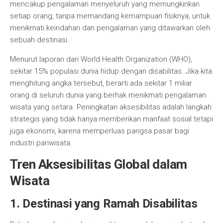
mencakup pengalaman menyeluruh yang memungkinkan
setiap orang, tanpa memandang kemampuan fisiknya, untuk
menikmati keindahan dan pengalaman yang ditawarkan oleh
sebuah destinasi.
Menurut laporan dari World Health Organization (WHO),
sekitar 15% populasi dunia hidup dengan disabilitas. Jika kita
menghitung angka tersebut, berarti ada sekitar 1 miliar
orang di seluruh dunia yang berhak menikmati pengalaman
wisata yang setara. Peningkatan aksesibilitas adalah langkah
strategis yang tidak hanya memberikan manfaat sosial tetapi
juga ekonomi, karena memperluas pangsa pasar bagi
industri pariwisata.
Tren Aksesibilitas Global dalam
Wisata
1. Destinasi yang Ramah Disabilitas