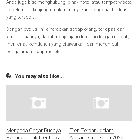
Anda juga bisa menghubungi pihak hotel atau tempat wisata
sebelum berkunjung untuk menanyakan mengenai fasilitas
yang tersedia.
Dengan evolusi ini, diharapkan setiap orang, terlepas dari
kemampuannya, dapat menjelajahi dunia ini dengan mudah,
menikmati keindahan yang ditawarkan, dan menambah
pengalaman hidup mereka.
You may also like...
Mengapa Cagar Budaya
Tren Terbaru dalam
Penting untuk Identitas
Aturan Berpakaian 2023