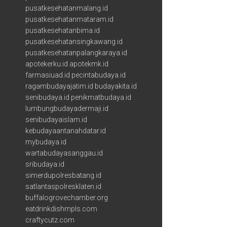
pusatkesehatanmalang.id
pusatkesehatanmataram.id
pusatkesehatanbima.id
pusatkesehatansingkawang.id
pusatkesehatanpalangkaraya.id
apotekerku.id
apotekmk.id
farmasiuad.id
pecintabudaya.id
ragambudayajatim.id
budayakita.id
senibudaya.id
penikmatbudaya.id
lumbungbudayadermaji.id
senibudayaislam.id
kebudayaantanahdatar.id
mybudaya.id
wartabudayasanggau.id
sribudaya.id
simerdupolresbatang.id
satlantaspolresklaten.id
buffalogrovechamber.org
eatdrinkdishmpls.com
craftycutz.com