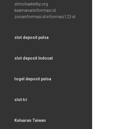
stmichaelwtby.org
keamananinformasi.id
zonainformasi.id
informasi123.id
slot deposit pulsa
slot deposit Indosat
togel deposit pulsa
slot tri
Keluaran Taiwan