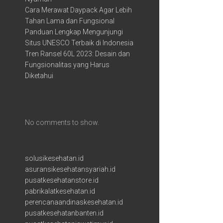
Cara Merawat Daypack Agar Lebih
Tahan Lama dan Fungsional
Panduan Lengkap Mengunjungi
Situs UNESCO Terbaik di Indonesia
Tren Ransel 60L 2023: Desain dan
Fungsionalitas yang Harus
Diketahui
Recent Comments
No comments to show.
solusikesehatan.id
asuransikesehatansyariah.id
pusatkesehatanstore.id
pabrikalatkesehatan.id
perencanaandinaskesehatan.id
pusatkesehatanbanten.id