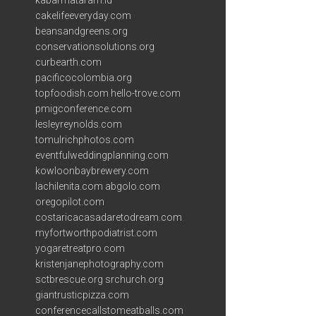
kabarmataram.id
cakelifeeveryday.com
beansandgreens.org
conservationsolutions.org
curbearth.com
pacificocolombia.org
topfoodish.com
hello-trove.com
pmigconference.com
lesleyreynolds.com
tomulrichphotos.com
eventfulweddingplanning.com
kowloonbaybrewery.com
lachilenita.com
abgolo.com
oregopilot.com
costaricacasadaretodream.com
myfortworthpodiatrist.com
yogaretreatpro.com
kristenjanephotography.com
sctbrescue.org
srchurch.org
giantrusticpizza.com
conferencecallstomeatballs.com