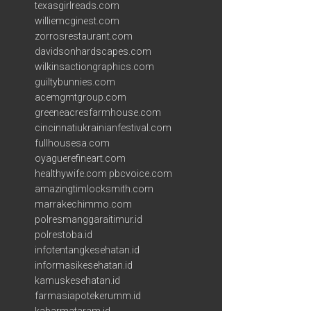
texasgirlreads.com
williemcginest.com
zorrosrestaurant.com
davidsonhardscapes.com
wilkinsactiongraphics.com
guiltybunnies.com
acemgmtgroup.com
greeneacresfarmhouse.com
cincinnatiukrainianfestival.com
fullhousesa.com
oyaguerefineart.com
healthywife.com
pbcvoice.com
amazingtimlocksmith.com
marrakechimmo.com
polresmanggaraitimur.id
polrestoba.id
infotentangkesehatan.id
informasikesehatan.id
kamuskesehatan.id
farmasiapotekerumm.id