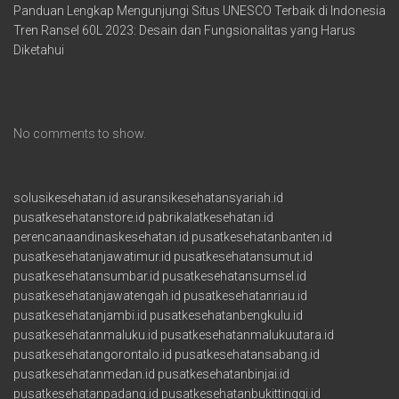
Panduan Lengkap Mengunjungi Situs UNESCO Terbaik di Indonesia
Tren Ransel 60L 2023: Desain dan Fungsionalitas yang Harus
Diketahui
Recent Comments
No comments to show.
solusikesehatan.id
asuransikesehatansyariah.id
pusatkesehatanstore.id
pabrikalatkesehatan.id
perencanaandinaskesehatan.id
pusatkesehatanbanten.id
pusatkesehatanjawatimur.id
pusatkesehatansumut.id
pusatkesehatansumbar.id
pusatkesehatansumsel.id
pusatkesehatanjawatengah.id
pusatkesehatanriau.id
pusatkesehatanjambi.id
pusatkesehatanbengkulu.id
pusatkesehatanmaluku.id
pusatkesehatanmalukuutara.id
pusatkesehatangorontalo.id
pusatkesehatansabang.id
pusatkesehatanmedan.id
pusatkesehatanbinjai.id
pusatkesehatanpadang.id
pusatkesehatanbukittinggi.id