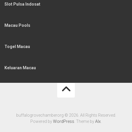
Slot Pulsa Indosat
Macau Pools
Togel Macau
Keluaran Macau
buffalogrovechamberorg © 2026. All Rights Reserved.
Powered by
WordPress
. Theme by
Alx
.