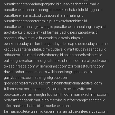
pusatkesehatanpadangpanjang.id
pusatkesehatandumai.id
pusatkesehatanpalembang.id
pusatkesehatanlubuklinggau.id
pusatkesehatansolo.id
pusatkesehatanmalang.id
pusatkesehatanmataram.id
pusatkesehatanbima.id
pusatkesehatansingkawang.id
pusatkesehatanpalangkaraya.id
apotekerku.id
apotekmk.id
farmasiuad.id
pecintabudaya.id
ragambudayajatim.id
budayakita.id
senibudaya.id
penikmatbudaya.id
lumbungbudayadermaji.id
senibudayaislam.id
kebudayaantanahdatar.id
mybudaya.id
wartabudayasanggau.id
sribudaya.id
simerdupolresbatang.id
satlantaspolresklaten.id
buffalogrovechamber.org
eatdrinkdishmpls.com
craftycutz.com
texasgirlreads.com
williemcginest.com
zorrosrestaurant.com
davidsonhardscapes.com
wilkinsactiongraphics.com
guiltybunnies.com
acemgmtgroup.com
greeneacresfarmhouse.com
cincinnatiukrainianfestival.com
fullhousesa.com
oyaguerefineart.com
healthywife.com
pbcvoice.com
amazingtimlocksmith.com
marrakechimmo.com
polresmanggaraitimur.id
polrestoba.id
infotentangkesehatan.id
informasikesehatan.id
kamuskesehatan.id
farmasiapotekerumm.id
kabarmataram.id
cakelifeeveryday.com