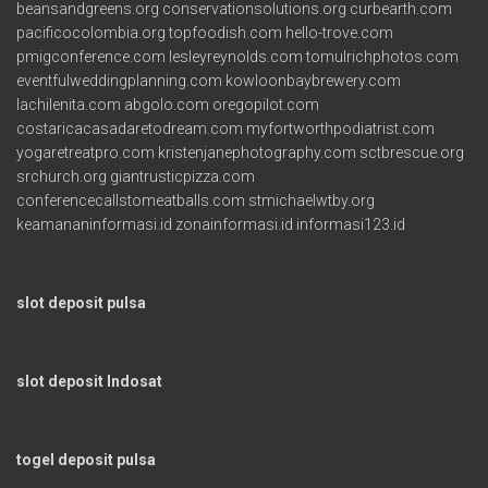
beansandgreens.org
conservationsolutions.org
curbearth.com
pacificocolombia.org
topfoodish.com
hello-trove.com
pmigconference.com
lesleyreynolds.com
tomulrichphotos.com
eventfulweddingplanning.com
kowloonbaybrewery.com
lachilenita.com
abgolo.com
oregopilot.com
costaricacasadaretodream.com
myfortworthpodiatrist.com
yogaretreatpro.com
kristenjanephotography.com
sctbrescue.org
srchurch.org
giantrusticpizza.com
conferencecallstomeatballs.com
stmichaelwtby.org
keamananinformasi.id
zonainformasi.id
informasi123.id
slot deposit pulsa
slot deposit Indosat
togel deposit pulsa