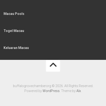
Macau Pools
Togel Macau
Keluaran Macau
buffalogrovechamberorg © 2026. All Rights Reserved.
Powered by
WordPress
. Theme by
Alx
.