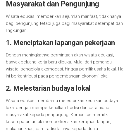
Masyarakat dan Pengunjung
Wisata edukasi memberikan sejumlah manfaat, tidak hanya
bagi pengunjung tetapi juga bagi masyarakat setempat dan
lingkungan.
1. Menciptakan lapangan pekerjaan
Dengan meningkatnya permintaan akan wisata edukasi,
banyak peluang kerja baru dibuka. Mulai dari pemandu
wisata, pengelola akomodasi, hingga pemilik usaha lokal. Hal
ini berkontribusi pada pengembangan ekonomi lokal.
2. Melestarian budaya lokal
Wisata edukasi membantu melestarikan keunikan budaya
lokal dengan memperkenalkan tradisi dan cara hidup
masyarakat kepada pengunjung. Komunitas memiliki
kesempatan untuk memperkenalkan kerajinan tangan,
makanan khas, dan tradisi lainnya kepada dunia.