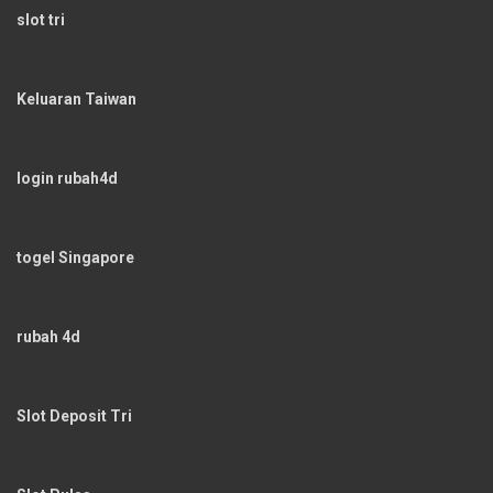
slot tri
Keluaran Taiwan
login rubah4d
togel Singapore
rubah 4d
Slot Deposit Tri