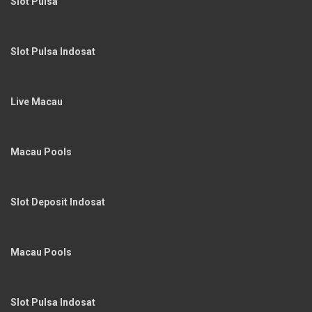
Slot Pulsa
Slot Pulsa Indosat
Live Macau
Macau Pools
Slot Deposit Indosat
Macau Pools
Slot Pulsa Indosat