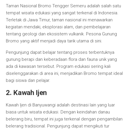
Taman Nasional Bromo Tengger Semeru adalah salah satu
tempat wisata edukasi yang sangat terkenal di Indonesia.
Terletak di Jawa Timur, taman nasional ini menawarkan
kegiatan mendaki, eksplorasi alam, dan pembelajaran
tentang geologi dan ekosistem vulkanik. Pesona Gunung
Bromo yang aktif menjadi daya tarik utama di sini.
Pengunjung dapat belajar tentang proses terbentuknya
gunung berapi dan keberadaan flora dan fauna unik yang
ada di kawasan tersebut. Program edukasi sering kali
diselenggarakan di area ini, menjadikan Bromo tempat ideal
bagi siswa dan pelajar.
2. Kawah Ijen
Kawah Ijen di Banyuwangi adalah destinasi lain yang luar
biasa untuk wisata edukasi. Dengan keindahan danau
belerang biru, tempat ini juga terkenal dengan pengambilan
belerang tradisional. Pengunjung dapat mengikuti tur