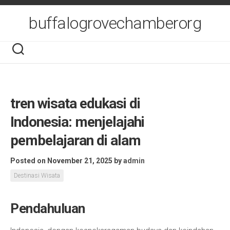
Skip
to
buffalogrovechamberorg
content
tren wisata edukasi di
Indonesia: menjelajahi
pembelajaran di alam
Posted on November 21, 2025
by
admin
Destinasi Wisata
Pendahuluan