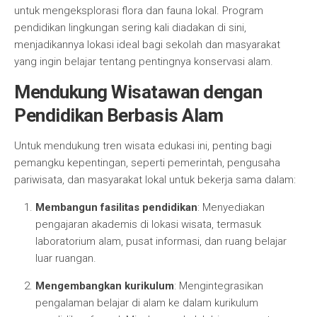
untuk mengeksplorasi flora dan fauna lokal. Program
pendidikan lingkungan sering kali diadakan di sini,
menjadikannya lokasi ideal bagi sekolah dan masyarakat
yang ingin belajar tentang pentingnya konservasi alam.
Mendukung Wisatawan dengan
Pendidikan Berbasis Alam
Untuk mendukung tren wisata edukasi ini, penting bagi
pemangku kepentingan, seperti pemerintah, pengusaha
pariwisata, dan masyarakat lokal untuk bekerja sama dalam:
Membangun fasilitas pendidikan
: Menyediakan
pengajaran akademis di lokasi wisata, termasuk
laboratorium alam, pusat informasi, dan ruang belajar
luar ruangan.
Mengembangkan kurikulum
: Mengintegrasikan
pengalaman belajar di alam ke dalam kurikulum