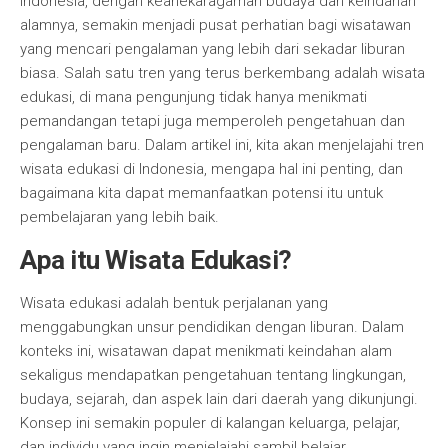
Indonesia, dengan keanekaragaman budaya dan keindahan
alamnya, semakin menjadi pusat perhatian bagi wisatawan
yang mencari pengalaman yang lebih dari sekadar liburan
biasa. Salah satu tren yang terus berkembang adalah wisata
edukasi, di mana pengunjung tidak hanya menikmati
pemandangan tetapi juga memperoleh pengetahuan dan
pengalaman baru. Dalam artikel ini, kita akan menjelajahi tren
wisata edukasi di Indonesia, mengapa hal ini penting, dan
bagaimana kita dapat memanfaatkan potensi itu untuk
pembelajaran yang lebih baik.
Apa itu Wisata Edukasi?
Wisata edukasi adalah bentuk perjalanan yang
menggabungkan unsur pendidikan dengan liburan. Dalam
konteks ini, wisatawan dapat menikmati keindahan alam
sekaligus mendapatkan pengetahuan tentang lingkungan,
budaya, sejarah, dan aspek lain dari daerah yang dikunjungi.
Konsep ini semakin populer di kalangan keluarga, pelajar,
dan individu yang ingin menjelajahi sambil belajar.