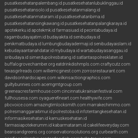
pusatkesehatanpalembang.id
pusatkesehatanlubuklinggau.id
pusatkesehatansolo.id
pusatkesehatanmalang.id
pusatkesehatanmataram.id
pusatkesehatanbima.id
pusatkesehatansingkawang.id
pusatkesehatanpalangkaraya.id
apotekerku.id
apotekmk.id
farmasiuad.id
pecintabudaya.id
ragambudayajatim.id
budayakita.id
senibudaya.id
penikmatbudaya.id
lumbungbudayadermaji.id
senibudayaislam.id
kebudayaantanahdatar.id
mybudaya.id
wartabudayasanggau.id
sribudaya.id
simerdupolresbatang.id
satlantaspolresklaten.id
buffalogrovechamber.org
eatdrinkdishmpls.com
craftycutz.com
texasgirlreads.com
williemcginest.com
zorrosrestaurant.com
davidsonhardscapes.com
wilkinsactiongraphics.com
guiltybunnies.com
acemgmtgroup.com
greeneacresfarmhouse.com
cincinnatiukrainianfestival.com
fullhousesa.com
oyaguerefineart.com
healthywife.com
pbcvoice.com
amazingtimlocksmith.com
marrakechimmo.com
polresmanggaraitimur.id
polrestoba.id
infotentangkesehatan.id
informasikesehatan.id
kamuskesehatan.id
farmasiapotekerumm.id
kabarmataram.id
cakelifeeveryday.com
beansandgreens.org
conservationsolutions.org
curbearth.com