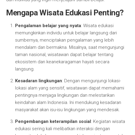
Mengapa Wisata Edukasi Penting?
Pengalaman belajar yang nyata
: Wisata edukasi
memungkinkan individu untuk belajar langsung dari
sumbernya, menciptakan pengalaman yang lebih
mendalam dan bermakna. Misalnya, saat mengunjungi
taman nasional, wisatawan dapat belajar tentang
ekosistem dan keanekaragaman hayati secara
langsung.
Kesadaran lingkungan
: Dengan mengunjungi lokasi-
lokasi alam yang sensitif, wisatawan dapat memahami
pentingnya menjaga lingkungan dan melestarikan
keindahan alam Indonesia. Ini mendukung kesadaran
masyarakat akan isu-isu lingkungan yang mendesak.
Pengembangan keterampilan sosial
: Kegiatan wisata
edukasi sering kali melibatkan interaksi dengan