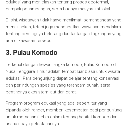
edukasi yang menjelaskan tentang proses geotermal,
dampak penambangan, serta budaya masyarakat lokal.
Di sini, wisatawan tidak hanya menikmati pemandangan yang
menakjubkan, tetapi juga mendapatkan wawasan mendalam
tentang pentingnya belerang dan tantangan lingkungan yang
ada di kawasan tersebut.
3. Pulau Komodo
Terkenal dengan hewan langka komodo, Pulau Komodo di
Nusa Tenggara Timur adalah tempat luar biasa untuk wisata
edukasi. Para pengunjung dapat belajar tentang konservasi
dan perlindungan spesies yang terancam punah, serta
pentingnya ekosistem laut dan darat.
Program-program edukasi yang ada, seperti tur yang
dipandu oleh ranger, memberi kesempatan bagi pengunjung
untuk memahami lebih dalam tentang habitat komodo dan
usaha-upaya pelestariannya.