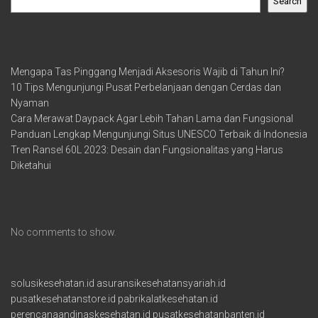
Search
Recent Posts
Mengapa Tas Pinggang Menjadi Aksesoris Wajib di Tahun Ini?
10 Tips Mengunjungi Pusat Perbelanjaan dengan Cerdas dan
Nyaman
Cara Merawat Daypack Agar Lebih Tahan Lama dan Fungsional
Panduan Lengkap Mengunjungi Situs UNESCO Terbaik di Indonesia
Tren Ransel 60L 2023: Desain dan Fungsionalitas yang Harus
Diketahui
Recent Comments
No comments to show.
solusikesehatan.id
asuransikesehatansyariah.id
pusatkesehatanstore.id
pabrikalatkesehatan.id
perencanaandinaskesehatan.id
pusatkesehatanbanten.id