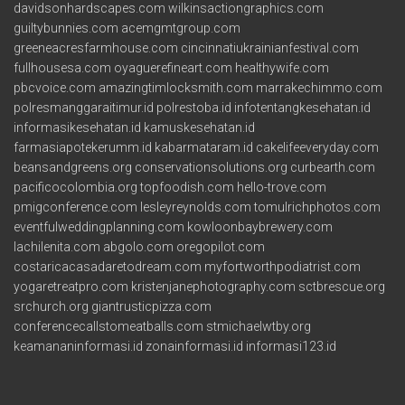
davidsonhardscapes.com
wilkinsactiongraphics.com
guiltybunnies.com
acemgmtgroup.com
greeneacresfarmhouse.com
cincinnatiukrainianfestival.com
fullhousesa.com
oyaguerefineart.com
healthywife.com
pbcvoice.com
amazingtimlocksmith.com
marrakechimmo.com
polresmanggaraitimur.id
polrestoba.id
infotentangkesehatan.id
informasikesehatan.id
kamuskesehatan.id
farmasiapotekerumm.id
kabarmataram.id
cakelifeeveryday.com
beansandgreens.org
conservationsolutions.org
curbearth.com
pacificocolombia.org
topfoodish.com
hello-trove.com
pmigconference.com
lesleyreynolds.com
tomulrichphotos.com
eventfulweddingplanning.com
kowloonbaybrewery.com
lachilenita.com
abgolo.com
oregopilot.com
costaricacasadaretodream.com
myfortworthpodiatrist.com
yogaretreatpro.com
kristenjanephotography.com
sctbrescue.org
srchurch.org
giantrusticpizza.com
conferencecallstomeatballs.com
stmichaelwtby.org
keamananinformasi.id
zonainformasi.id
informasi123.id