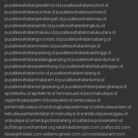
pusatkesehatanjawatimur.id
pusatkesehatansumut.id
pusatkesehatansumbar.id
pusatkesehatansumsel.id
pusatkesehatanjawatengah.id
pusatkesehatanriau.id
pusatkesehatanjambi.id
pusatkesehatanbengkulu.id
pusatkesehatanmaluku.id
pusatkesehatanmalukuutara.id
pusatkesehatangorontalo.id
pusatkesehatansabang.id
pusatkesehatanmedan.id
pusatkesehatanbinjai.id
pusatkesehatanpadang.id
pusatkesehatanbukittinggi.id
pusatkesehatanpadangpanjang.id
pusatkesehatandumai.id
pusatkesehatanpalembang.id
pusatkesehatanlubuklinggau.id
pusatkesehatansolo.id
pusatkesehatanmalang.id
pusatkesehatanmataram.id
pusatkesehatanbima.id
pusatkesehatansingkawang.id
pusatkesehatanpalangkaraya.id
apotekerku.id
apotekmk.id
farmasiuad.id
pecintabudaya.id
ragambudayajatim.id
budayakita.id
senibudaya.id
penikmatbudaya.id
lumbungbudayadermaji.id
senibudayaislam.id
kebudayaantanahdatar.id
mybudaya.id
wartabudayasanggau.id
sribudaya.id
simerdupolresbatang.id
satlantaspolresklaten.id
buffalogrovechamber.org
eatdrinkdishmpls.com
craftycutz.com
texasgirlreads.com
williemcginest.com
zorrosrestaurant.com