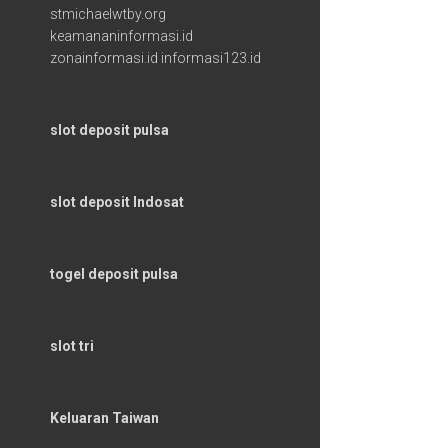
stmichaelwtby.org
keamananinformasi.id
zonainformasi.id
informasi123.id
slot deposit pulsa
slot deposit Indosat
togel deposit pulsa
slot tri
Keluaran Taiwan