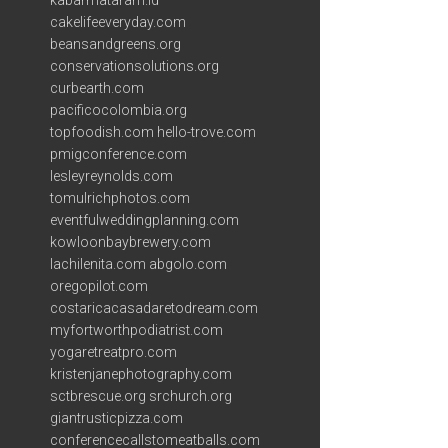
kabarmataram.id
cakelifeeveryday.com
beansandgreens.org
conservationsolutions.org
curbearth.com
pacificocolombia.org
topfoodish.com
hello-trove.com
pmigconference.com
lesleyreynolds.com
tomulrichphotos.com
eventfulweddingplanning.com
kowloonbaybrewery.com
lachilenita.com
abgolo.com
oregopilot.com
costaricacasadaretodream.com
myfortworthpodiatrist.com
yogaretreatpro.com
kristenjanephotography.com
sctbrescue.org
srchurch.org
giantrusticpizza.com
conferencecallstomeatballs.com