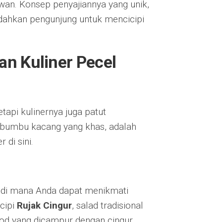
wan. Konsep penyajiannya yang unik,
dahkan pengunjung untuk mencicipi
an Kuliner Pecel
tapi kulinernya juga patut
n bumbu kacang yang khas, adalah
di sini.
di mana Anda dapat menikmati
cipi
Rujak Cingur
, salad tradisional
od yang dicampur dengan cingur