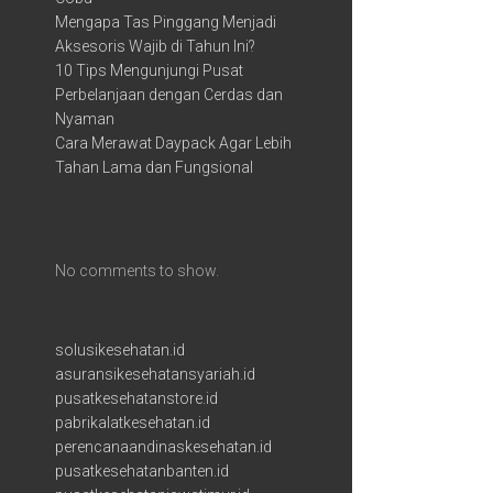
Mengapa Tas Pinggang Menjadi
Aksesoris Wajib di Tahun Ini?
10 Tips Mengunjungi Pusat
Perbelanjaan dengan Cerdas dan
Nyaman
Cara Merawat Daypack Agar Lebih
Tahan Lama dan Fungsional
Recent Comments
No comments to show.
solusikesehatan.id
asuransikesehatansyariah.id
pusatkesehatanstore.id
pabrikalatkesehatan.id
perencanaandinaskesehatan.id
pusatkesehatanbanten.id