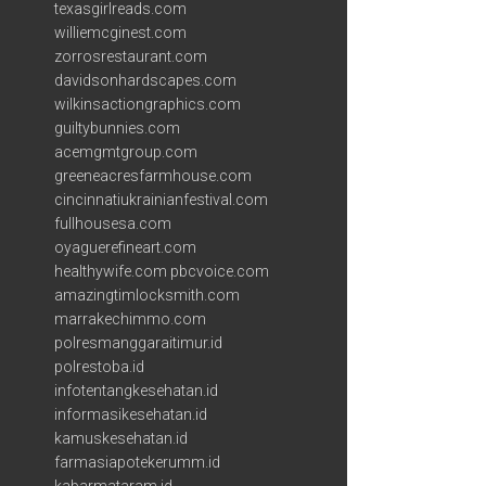
texasgirlreads.com
williemcginest.com
zorrosrestaurant.com
davidsonhardscapes.com
wilkinsactiongraphics.com
guiltybunnies.com
acemgmtgroup.com
greeneacresfarmhouse.com
cincinnatiukrainianfestival.com
fullhousesa.com
oyaguerefineart.com
healthywife.com
pbcvoice.com
amazingtimlocksmith.com
marrakechimmo.com
polresmanggaraitimur.id
polrestoba.id
infotentangkesehatan.id
informasikesehatan.id
kamuskesehatan.id
farmasiapotekerumm.id