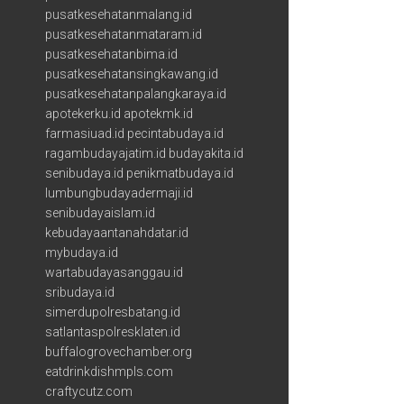
pusatkesehatanmalang.id
pusatkesehatanmataram.id
pusatkesehatanbima.id
pusatkesehatansingkawang.id
pusatkesehatanpalangkaraya.id
apotekerku.id
apotekmk.id
farmasiuad.id
pecintabudaya.id
ragambudayajatim.id
budayakita.id
senibudaya.id
penikmatbudaya.id
lumbungbudayadermaji.id
senibudayaislam.id
kebudayaantanahdatar.id
mybudaya.id
wartabudayasanggau.id
sribudaya.id
simerdupolresbatang.id
satlantaspolresklaten.id
buffalogrovechamber.org
eatdrinkdishmpls.com
craftycutz.com