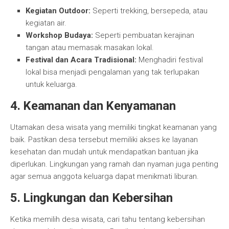
Kegiatan Outdoor:
Seperti trekking, bersepeda, atau
kegiatan air.
Workshop Budaya:
Seperti pembuatan kerajinan
tangan atau memasak masakan lokal.
Festival dan Acara Tradisional:
Menghadiri festival
lokal bisa menjadi pengalaman yang tak terlupakan
untuk keluarga.
4. Keamanan dan Kenyamanan
Utamakan desa wisata yang memiliki tingkat keamanan yang
baik. Pastikan desa tersebut memiliki akses ke layanan
kesehatan dan mudah untuk mendapatkan bantuan jika
diperlukan. Lingkungan yang ramah dan nyaman juga penting
agar semua anggota keluarga dapat menikmati liburan.
5. Lingkungan dan Kebersihan
Ketika memilih desa wisata, cari tahu tentang kebersihan