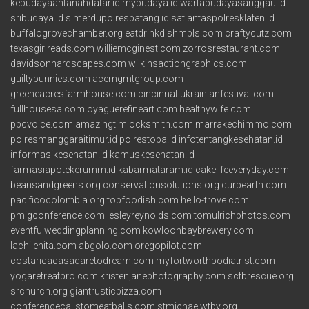
kebudayaantanahdatar.id
mybudaya.id
wartabudayasanggau.id
sribudaya.id
simerdupolresbatang.id
satlantaspolresklaten.id
buffalogrovechamber.org
eatdrinkdishmpls.com
craftycutz.com
texasgirlreads.com
williemcginest.com
zorrosrestaurant.com
davidsonhardscapes.com
wilkinsactiongraphics.com
guiltybunnies.com
acemgmtgroup.com
greeneacresfarmhouse.com
cincinnatiukrainianfestival.com
fullhousesa.com
oyaguerefineart.com
healthywife.com
pbcvoice.com
amazingtimlocksmith.com
marrakechimmo.com
polresmanggaraitimur.id
polrestoba.id
infotentangkesehatan.id
informasikesehatan.id
kamuskesehatan.id
farmasiapotekerumm.id
kabarmataram.id
cakelifeeveryday.com
beansandgreens.org
conservationsolutions.org
curbearth.com
pacificocolombia.org
topfoodish.com
hello-trove.com
pmigconference.com
lesleyreynolds.com
tomulrichphotos.com
eventfulweddingplanning.com
kowloonbaybrewery.com
lachilenita.com
abgolo.com
oregopilot.com
costaricacasadaretodream.com
myfortworthpodiatrist.com
yogaretreatpro.com
kristenjanephotography.com
sctbrescue.org
srchurch.org
giantrusticpizza.com
conferencecallstomeatballs.com
stmichaelwtby.org