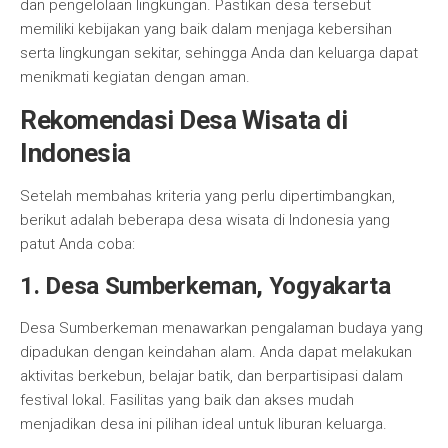
dan pengelolaan lingkungan. Pastikan desa tersebut
memiliki kebijakan yang baik dalam menjaga kebersihan
serta lingkungan sekitar, sehingga Anda dan keluarga dapat
menikmati kegiatan dengan aman.
Rekomendasi Desa Wisata di
Indonesia
Setelah membahas kriteria yang perlu dipertimbangkan,
berikut adalah beberapa desa wisata di Indonesia yang
patut Anda coba:
1. Desa Sumberkeman, Yogyakarta
Desa Sumberkeman menawarkan pengalaman budaya yang
dipadukan dengan keindahan alam. Anda dapat melakukan
aktivitas berkebun, belajar batik, dan berpartisipasi dalam
festival lokal. Fasilitas yang baik dan akses mudah
menjadikan desa ini pilihan ideal untuk liburan keluarga.