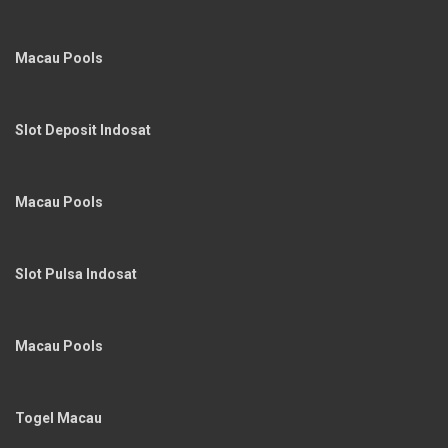
Macau Pools
Slot Deposit Indosat
Macau Pools
Slot Pulsa Indosat
Macau Pools
Togel Macau