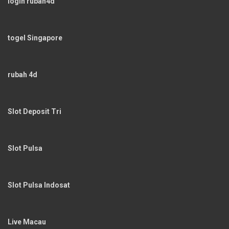
login rubah4d
togel Singapore
rubah 4d
Slot Deposit Tri
Slot Pulsa
Slot Pulsa Indosat
Live Macau