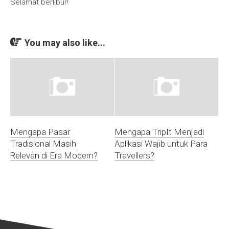
Selamat berlibur!
You may also like...
Mengapa Pasar
Mengapa TripIt Menjadi
Tradisional Masih
Aplikasi Wajib untuk Para
Relevan di Era Modern?
Travellers?