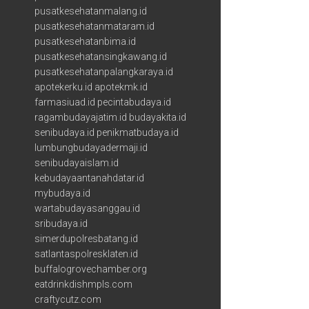
pusatkesehatanmalang.id
pusatkesehatanmataram.id
pusatkesehatanbima.id
pusatkesehatansingkawang.id
pusatkesehatanpalangkaraya.id
apotekerku.id
apotekmk.id
farmasiuad.id
pecintabudaya.id
ragambudayajatim.id
budayakita.id
senibudaya.id
penikmatbudaya.id
lumbungbudayadermaji.id
senibudayaislam.id
kebudayaantanahdatar.id
mybudaya.id
wartabudayasanggau.id
sribudaya.id
simerdupolresbatang.id
satlantaspolresklaten.id
buffalogrovechamber.org
eatdrinkdishmpls.com
craftycutz.com