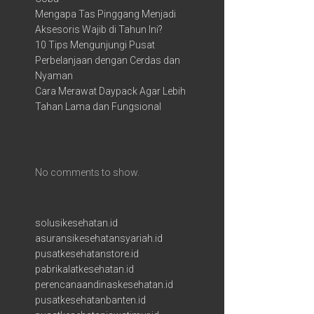
Mengapa Tas Pinggang Menjadi
Aksesoris Wajib di Tahun Ini?
10 Tips Mengunjungi Pusat
Perbelanjaan dengan Cerdas dan
Nyaman
Cara Merawat Daypack Agar Lebih
Tahan Lama dan Fungsional
Recent Comments
No comments to show.
solusikesehatan.id
asuransikesehatansyariah.id
pusatkesehatanstore.id
pabrikalatkesehatan.id
perencanaandinaskesehatan.id
pusatkesehatanbanten.id