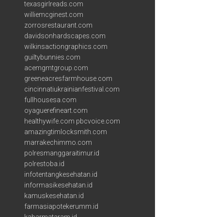
texasgirlreads.com
williemcginest.com
zorrosrestaurant.com
davidsonhardscapes.com
wilkinsactiongraphics.com
guiltybunnies.com
acemgmtgroup.com
greeneacresfarmhouse.com
cincinnatiukrainianfestival.com
fullhousesa.com
oyaguerefineart.com
healthywife.com
pbcvoice.com
amazingtimlocksmith.com
marrakechimmo.com
polresmanggaraitimur.id
polrestoba.id
infotentangkesehatan.id
informasikesehatan.id
kamuskesehatan.id
farmasiapotekerumm.id