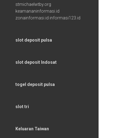
stmichaelwtby.org
keamananinformasi.id
zonainformasi.id
informasi123.id
slot deposit pulsa
slot deposit Indosat
togel deposit pulsa
slot tri
Keluaran Taiwan