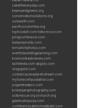
kabarmataram.id
cakelifeeveryday.com
beansandgreens.org
conservationsolutions.org
curbearth.com
pacificocolombia.org
topfoodish.com
hello-trove.com
pmigconference.com
lesleyreynolds.com
tomulrichphotos.com
eventfulweddingplanning.com
kowloonbaybrewery.com
lachilenita.com
abgolo.com
oregopilot.com
costaricacasadaretodream.com
myfortworthpodiatrist.com
yogaretreatpro.com
kristenjanephotography.com
sctbrescue.org
srchurch.org
giantrusticpizza.com
conferencecallstomeatballs.com