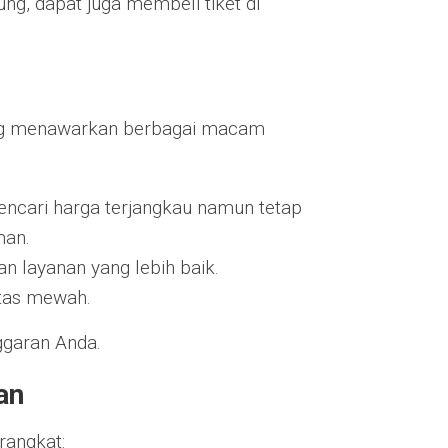
ung, dapat juga membeli tiket di
ang menawarkan berbagai macam
ncari harga terjangkau namun tetap
man.
n layanan yang lebih baik.
itas mewah.
ggaran Anda.
an
rangkat: