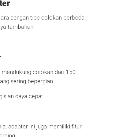
ter
gara dengan tipe colokan berbeda.
aya tambahan.
r
n mendukung colokan dari 150
yang sering bepergian.
isian daya cepat.
 adapter ini juga memiliki fitur
rging.