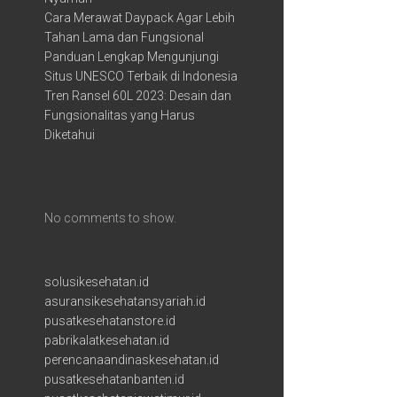
Cara Merawat Daypack Agar Lebih
Tahan Lama dan Fungsional
Panduan Lengkap Mengunjungi
Situs UNESCO Terbaik di Indonesia
Tren Ransel 60L 2023: Desain dan
Fungsionalitas yang Harus
Diketahui
Recent Comments
No comments to show.
solusikesehatan.id
asuransikesehatansyariah.id
pusatkesehatanstore.id
pabrikalatkesehatan.id
perencanaandinaskesehatan.id
pusatkesehatanbanten.id