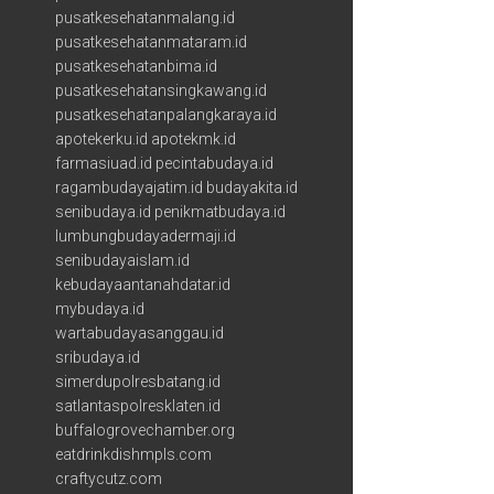
pusatkesehatanmalang.id
pusatkesehatanmataram.id
pusatkesehatanbima.id
pusatkesehatansingkawang.id
pusatkesehatanpalangkaraya.id
apotekerku.id
apotekmk.id
farmasiuad.id
pecintabudaya.id
ragambudayajatim.id
budayakita.id
senibudaya.id
penikmatbudaya.id
lumbungbudayadermaji.id
senibudayaislam.id
kebudayaantanahdatar.id
mybudaya.id
wartabudayasanggau.id
sribudaya.id
simerdupolresbatang.id
satlantaspolresklaten.id
buffalogrovechamber.org
eatdrinkdishmpls.com
craftycutz.com