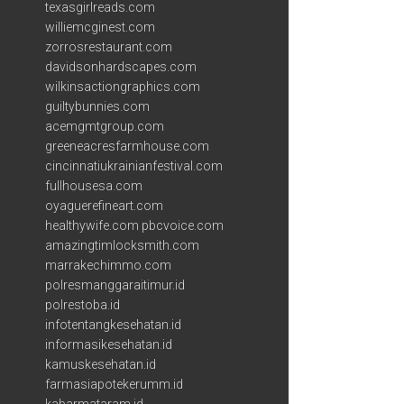
texasgirlreads.com
williemcginest.com
zorrosrestaurant.com
davidsonhardscapes.com
wilkinsactiongraphics.com
guiltybunnies.com
acemgmtgroup.com
greeneacresfarmhouse.com
cincinnatiukrainianfestival.com
fullhousesa.com
oyaguerefineart.com
healthywife.com
pbcvoice.com
amazingtimlocksmith.com
marrakechimmo.com
polresmanggaraitimur.id
polrestoba.id
infotentangkesehatan.id
informasikesehatan.id
kamuskesehatan.id
farmasiapotekerumm.id