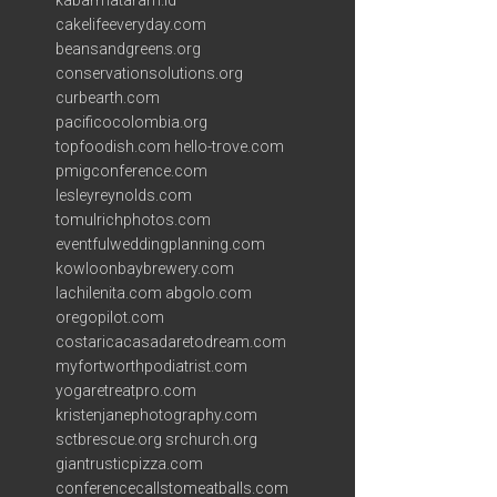
kabarmataram.id
cakelifeeveryday.com
beansandgreens.org
conservationsolutions.org
curbearth.com
pacificocolombia.org
topfoodish.com
hello-trove.com
pmigconference.com
lesleyreynolds.com
tomulrichphotos.com
eventfulweddingplanning.com
kowloonbaybrewery.com
lachilenita.com
abgolo.com
oregopilot.com
costaricacasadaretodream.com
myfortworthpodiatrist.com
yogaretreatpro.com
kristenjanephotography.com
sctbrescue.org
srchurch.org
giantrusticpizza.com
conferencecallstomeatballs.com