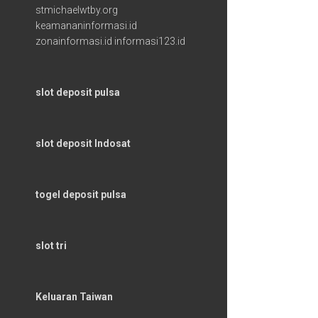
stmichaelwtby.org
keamananinformasi.id
zonainformasi.id
informasi123.id
slot deposit pulsa
slot deposit Indosat
togel deposit pulsa
slot tri
Keluaran Taiwan