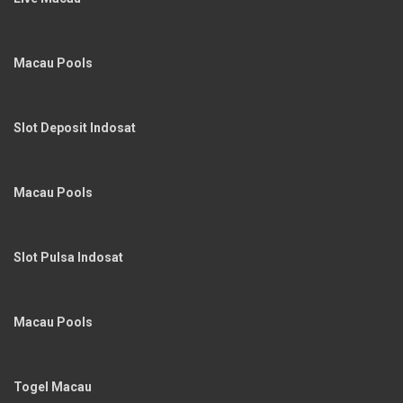
Macau Pools
Slot Deposit Indosat
Macau Pools
Slot Pulsa Indosat
Macau Pools
Togel Macau