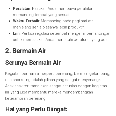
Peralatan
: Pastikan Anda membawa peralatan
memancing tempat yang sesuai.
Waktu Terbaik
: Memancing pada pagi hari atau
menjelang senja biasanya lebih produktif.
Izin
: Periksa regulasi setempat mengenai pemancingan
untuk memastikan Anda mematuhi peraturan yang ada.
2. Bermain Air
Serunya Bermain Air
Kegiatan bermain air seperti berenang, bermain gelombang,
dan snorkeling adalah pilihan yang sangat menyenangkan.
Anak-anak terutama akan sangat antusias dengan kegiatan
ini, yang juga membantu mereka mengembangkan
keterampilan berenang.
Hal yang Perlu Diingat: