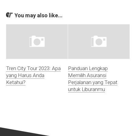
You may also like...
Tren City Tour 2023: Apa
Panduan Lengkap
yang Harus Anda
Memilih Asuransi
Ketahui?
Perjalanan yang Tepat
untuk Liburanmu