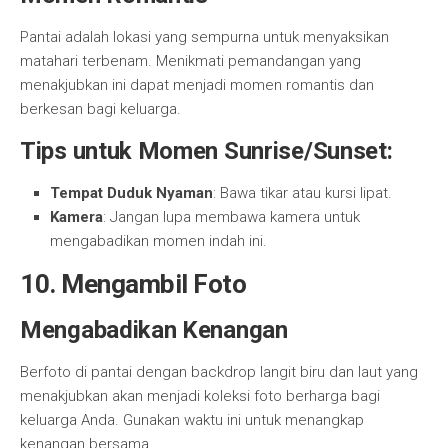
Pantai adalah lokasi yang sempurna untuk menyaksikan
matahari terbenam. Menikmati pemandangan yang
menakjubkan ini dapat menjadi momen romantis dan
berkesan bagi keluarga.
Tips untuk Momen Sunrise/Sunset:
Tempat Duduk Nyaman
: Bawa tikar atau kursi lipat.
Kamera
: Jangan lupa membawa kamera untuk
mengabadikan momen indah ini.
10. Mengambil Foto
Mengabadikan Kenangan
Berfoto di pantai dengan backdrop langit biru dan laut yang
menakjubkan akan menjadi koleksi foto berharga bagi
keluarga Anda. Gunakan waktu ini untuk menangkap
kenangan bersama.