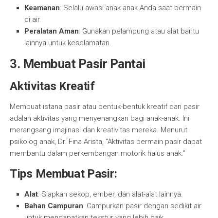
Keamanan
: Selalu awasi anak-anak Anda saat bermain
di air.
Peralatan Aman
: Gunakan pelampung atau alat bantu
lainnya untuk keselamatan.
3. Membuat Pasir Pantai
Aktivitas Kreatif
Membuat istana pasir atau bentuk-bentuk kreatif dari pasir
adalah aktivitas yang menyenangkan bagi anak-anak. Ini
merangsang imajinasi dan kreativitas mereka. Menurut
psikolog anak, Dr. Fina Arista, “Aktivitas bermain pasir dapat
membantu dalam perkembangan motorik halus anak.”
Tips Membuat Pasir:
Alat
: Siapkan sekop, ember, dan alat-alat lainnya.
Bahan Campuran
: Campurkan pasir dengan sedikit air
untuk mendapatkan tekstur yang lebih baik.