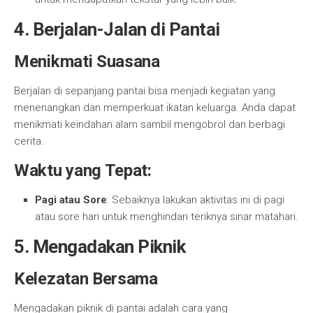
4. Berjalan-Jalan di Pantai
Menikmati Suasana
Berjalan di sepanjang pantai bisa menjadi kegiatan yang
menenangkan dan memperkuat ikatan keluarga. Anda dapat
menikmati keindahan alam sambil mengobrol dan berbagi
cerita.
Waktu yang Tepat:
Pagi atau Sore
: Sebaiknya lakukan aktivitas ini di pagi
atau sore hari untuk menghindari teriknya sinar matahari.
5. Mengadakan Piknik
Kelezatan Bersama
Mengadakan piknik di pantai adalah cara yang