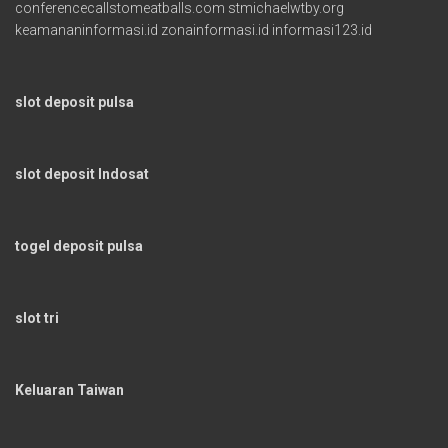
conferencecallstomeatballs.com
stmichaelwtby.org
keamananinformasi.id
zonainformasi.id
informasi123.id
slot deposit pulsa
slot deposit Indosat
togel deposit pulsa
slot tri
Keluaran Taiwan