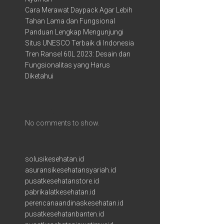
Cara Merawat Daypack Agar Lebih
Tahan Lama dan Fungsional
Panduan Lengkap Mengunjungi
Situs UNESCO Terbaik di Indonesia
Tren Ransel 60L 2023: Desain dan
Fungsionalitas yang Harus
Diketahui
Recent Comments
No comments to show.
solusikesehatan.id
asuransikesehatansyariah.id
pusatkesehatanstore.id
pabrikalatkesehatan.id
perencanaandinaskesehatan.id
pusatkesehatanbanten.id