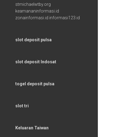
stmichaelwtby.org
keamananinformasi.id
zonainformasi.id
informasi123.id
slot deposit pulsa
slot deposit Indosat
togel deposit pulsa
slot tri
Keluaran Taiwan