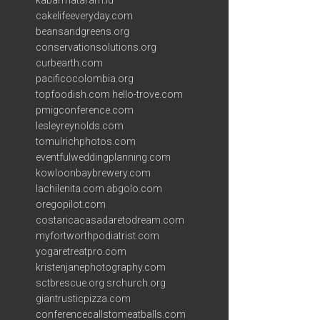
kabarmataram.id
cakelifeeveryday.com
beansandgreens.org
conservationsolutions.org
curbearth.com
pacificocolombia.org
topfoodish.com
hello-trove.com
pmigconference.com
lesleyreynolds.com
tomulrichphotos.com
eventfulweddingplanning.com
kowloonbaybrewery.com
lachilenita.com
abgolo.com
oregopilot.com
costaricacasadaretodream.com
myfortworthpodiatrist.com
yogaretreatpro.com
kristenjanephotography.com
sctbrescue.org
srchurch.org
giantrusticpizza.com
conferencecallstomeatballs.com