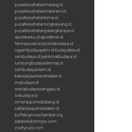
pusatkesehatanmalang.id
pusatkesehatanmataram.id
pusatkesehatanbima.id
pusatkesehatansingkawang.id
pusatkesehatanpalangkaraya.id
apotekerku.id
apotekmk.id
farmasiuad.id
pecintabudaya.id
ragambudayajatim.id
budayakita.id
senibudaya.id
penikmatbudaya.id
lumbungbudayadermaji.id
senibudayaislam.id
kebudayaantanahdatar.id
mybudaya.id
wartabudayasanggau.id
sribudaya.id
simerdupolresbatang.id
satlantaspolresklaten.id
buffalogrovechamber.org
eatdrinkdishmpls.com
craftycutz.com