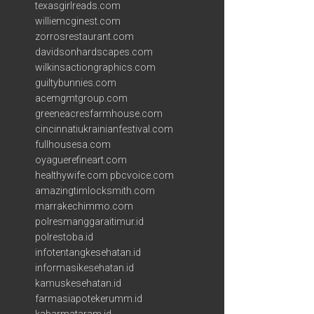
texasgirlreads.com
williemcginest.com
zorrosrestaurant.com
davidsonhardscapes.com
wilkinsactiongraphics.com
guiltybunnies.com
acemgmtgroup.com
greeneacresfarmhouse.com
cincinnatiukrainianfestival.com
fullhousesa.com
oyaguerefineart.com
healthywife.com
pbcvoice.com
amazingtimlocksmith.com
marrakechimmo.com
polresmanggaraitimur.id
polrestoba.id
infotentangkesehatan.id
informasikesehatan.id
kamuskesehatan.id
farmasiapotekerumm.id