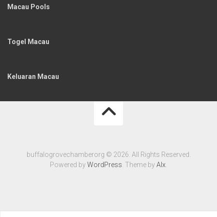
Macau Pools
Togel Macau
Keluaran Macau
buffalogrovechamberorg © 2026. All Rights Reserved.
Powered by
WordPress
. Theme by
Alx
.