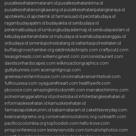
pusatkesehatanmataram.id
pusatkesehatanbima.id
pusatkesehatansingkawang.id
pusatkesehatanpalangkaraya.id
apotekerku.id
apotekmk.id
farmasiuad.id
pecintabudaya.id
ragambudayajatim.id
budayakita.id
senibudaya.id
penikmatbudaya.id
lumbungbudayadermaji.id
senibudayaislam.id
kebudayaantanahdatar.id
mybudaya.id
wartabudayasanggau.id
sribudaya.id
simerdupolresbatang.id
satlantaspolresklaten.id
buffalogrovechamber.org
eatdrinkdishmpls.com
craftycutz.com
texasgirlreads.com
williemcginest.com
zorrosrestaurant.com
davidsonhardscapes.com
wilkinsactiongraphics.com
guiltybunnies.com
acemgmtgroup.com
greeneacresfarmhouse.com
cincinnatiukrainianfestival.com
fullhousesa.com
oyaguerefineart.com
healthywife.com
pbcvoice.com
amazingtimlocksmith.com
marrakechimmo.com
polresmanggaraitimur.id
polrestoba.id
infotentangkesehatan.id
informasikesehatan.id
kamuskesehatan.id
farmasiapotekerumm.id
kabarmataram.id
cakelifeeveryday.com
beansandgreens.org
conservationsolutions.org
curbearth.com
pacificocolombia.org
topfoodish.com
hello-trove.com
pmigconference.com
lesleyreynolds.com
tomulrichphotos.com