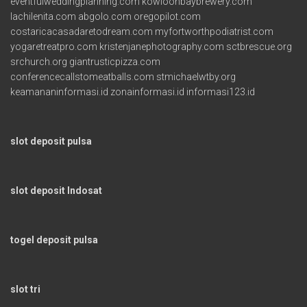
eventfulweddingplanning.com
kowloonbaybrewery.com
lachilenita.com
abgolo.com
oregopilot.com
costaricacasadaretodream.com
myfortworthpodiatrist.com
yogaretreatpro.com
kristenjanephotography.com
sctbrescue.org
srchurch.org
giantrusticpizza.com
conferencecallstomeatballs.com
stmichaelwtby.org
keamananinformasi.id
zonainformasi.id
informasi123.id
slot deposit pulsa
slot deposit Indosat
togel deposit pulsa
slot tri