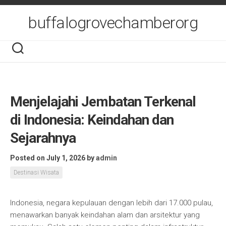
Skip
to
buffalogrovechamberorg
content
Menjelajahi Jembatan Terkenal
di Indonesia: Keindahan dan
Sejarahnya
Posted on July 1, 2026
by
admin
Destinasi Wisata
Indonesia, negara kepulauan dengan lebih dari 17.000 pulau,
menawarkan banyak keindahan alam dan arsitektur yang