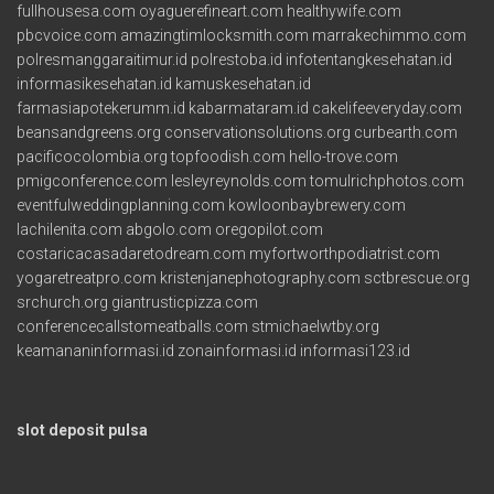
fullhousesa.com
oyaguerefineart.com
healthywife.com
pbcvoice.com
amazingtimlocksmith.com
marrakechimmo.com
polresmanggaraitimur.id
polrestoba.id
infotentangkesehatan.id
informasikesehatan.id
kamuskesehatan.id
farmasiapotekerumm.id
kabarmataram.id
cakelifeeveryday.com
beansandgreens.org
conservationsolutions.org
curbearth.com
pacificocolombia.org
topfoodish.com
hello-trove.com
pmigconference.com
lesleyreynolds.com
tomulrichphotos.com
eventfulweddingplanning.com
kowloonbaybrewery.com
lachilenita.com
abgolo.com
oregopilot.com
costaricacasadaretodream.com
myfortworthpodiatrist.com
yogaretreatpro.com
kristenjanephotography.com
sctbrescue.org
srchurch.org
giantrusticpizza.com
conferencecallstomeatballs.com
stmichaelwtby.org
keamananinformasi.id
zonainformasi.id
informasi123.id
slot deposit pulsa