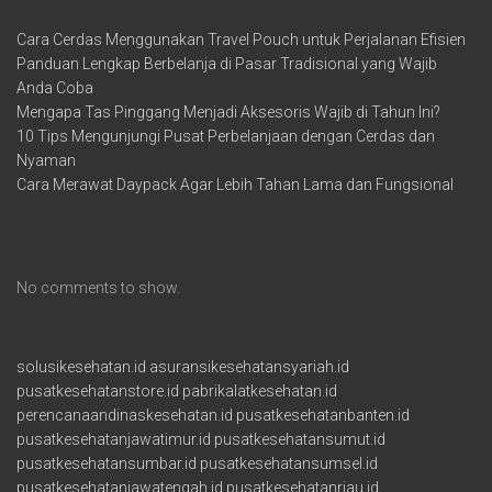
Recent Posts
Cara Cerdas Menggunakan Travel Pouch untuk Perjalanan Efisien
Panduan Lengkap Berbelanja di Pasar Tradisional yang Wajib
Anda Coba
Mengapa Tas Pinggang Menjadi Aksesoris Wajib di Tahun Ini?
10 Tips Mengunjungi Pusat Perbelanjaan dengan Cerdas dan
Nyaman
Cara Merawat Daypack Agar Lebih Tahan Lama dan Fungsional
Recent Comments
No comments to show.
solusikesehatan.id
asuransikesehatansyariah.id
pusatkesehatanstore.id
pabrikalatkesehatan.id
perencanaandinaskesehatan.id
pusatkesehatanbanten.id
pusatkesehatanjawatimur.id
pusatkesehatansumut.id
pusatkesehatansumbar.id
pusatkesehatansumsel.id
pusatkesehatanjawatengah.id
pusatkesehatanriau.id