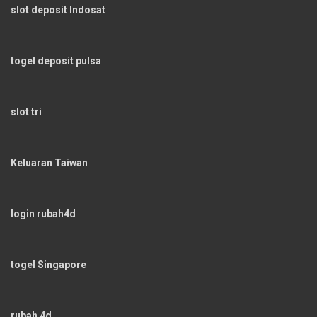
slot deposit Indosat
togel deposit pulsa
slot tri
Keluaran Taiwan
login rubah4d
togel Singapore
rubah 4d