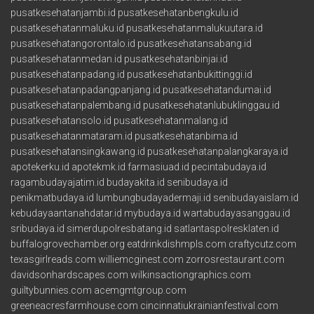
pusatkesehatanjambi.id
pusatkesehatanbengkulu.id
pusatkesehatanmaluku.id
pusatkesehatanmalukuutara.id
pusatkesehatangorontalo.id
pusatkesehatansabang.id
pusatkesehatanmedan.id
pusatkesehatanbinjai.id
pusatkesehatanpadang.id
pusatkesehatanbukittinggi.id
pusatkesehatanpadangpanjang.id
pusatkesehatandumai.id
pusatkesehatanpalembang.id
pusatkesehatanlubuklinggau.id
pusatkesehatansolo.id
pusatkesehatanmalang.id
pusatkesehatanmataram.id
pusatkesehatanbima.id
pusatkesehatansingkawang.id
pusatkesehatanpalangkaraya.id
apotekerku.id
apotekmk.id
farmasiuad.id
pecintabudaya.id
ragambudayajatim.id
budayakita.id
senibudaya.id
penikmatbudaya.id
lumbungbudayadermaji.id
senibudayaislam.id
kebudayaantanahdatar.id
mybudaya.id
wartabudayasanggau.id
sribudaya.id
simerdupolresbatang.id
satlantaspolresklaten.id
buffalogrovechamber.org
eatdrinkdishmpls.com
craftycutz.com
texasgirlreads.com
williemcginest.com
zorrosrestaurant.com
davidsonhardscapes.com
wilkinsactiongraphics.com
guiltybunnies.com
acemgmtgroup.com
greeneacresfarmhouse.com
cincinnatiukrainianfestival.com