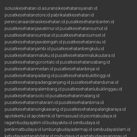
solusikesehatan.id
asuransikesehatansyariah.id
pusatkesehatanstore.id
pabrikalatkesehatan.id
perencanaandinaskesehatan.id
pusatkesehatanbanten.id
pusatkesehatanjawatimur.id
pusatkesehatansumut.id
pusatkesehatansumbar.id
pusatkesehatansumsel.id
pusatkesehatanjawatengah.id
pusatkesehatanriau.id
pusatkesehatanjambi.id
pusatkesehatanbengkulu.id
pusatkesehatanmaluku.id
pusatkesehatanmalukuutara.id
pusatkesehatangorontalo.id
pusatkesehatansabang.id
pusatkesehatanmedan.id
pusatkesehatanbinjai.id
pusatkesehatanpadang.id
pusatkesehatanbukittinggi.id
pusatkesehatanpadangpanjang.id
pusatkesehatandumai.id
pusatkesehatanpalembang.id
pusatkesehatanlubuklinggau.id
pusatkesehatansolo.id
pusatkesehatanmalang.id
pusatkesehatanmataram.id
pusatkesehatanbima.id
pusatkesehatansingkawang.id
pusatkesehatanpalangkaraya.id
apotekerku.id
apotekmk.id
farmasiuad.id
pecintabudaya.id
ragambudayajatim.id
budayakita.id
senibudaya.id
penikmatbudaya.id
lumbungbudayadermaji.id
senibudayaislam.id
kebudayaantanahdatar.id
mybudaya.id
wartabudayasanggau.id