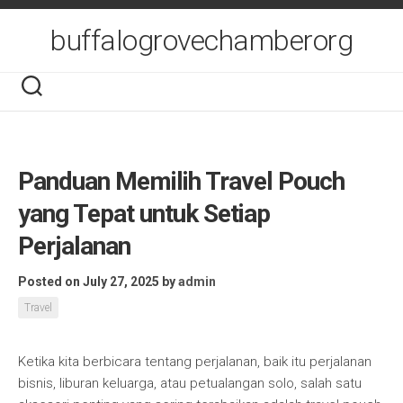
Skip
to
buffalogrovechamberorg
content
Panduan Memilih Travel Pouch
yang Tepat untuk Setiap
Perjalanan
Posted on July 27, 2025
by
admin
Travel
Ketika kita berbicara tentang perjalanan, baik itu perjalanan
bisnis, liburan keluarga, atau petualangan solo, salah satu