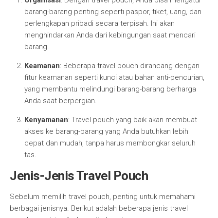
Organisasi
: Dengan travel pouch, Anda bisa mengatur
barang-barang penting seperti paspor, tiket, uang, dan
perlengkapan pribadi secara terpisah. Ini akan
menghindarkan Anda dari kebingungan saat mencari
barang.
Keamanan
: Beberapa travel pouch dirancang dengan
fitur keamanan seperti kunci atau bahan anti-pencurian,
yang membantu melindungi barang-barang berharga
Anda saat berpergian.
Kenyamanan
: Travel pouch yang baik akan membuat
akses ke barang-barang yang Anda butuhkan lebih
cepat dan mudah, tanpa harus membongkar seluruh
tas.
Jenis-Jenis Travel Pouch
Sebelum memilih travel pouch, penting untuk memahami
berbagai jenisnya. Berikut adalah beberapa jenis travel