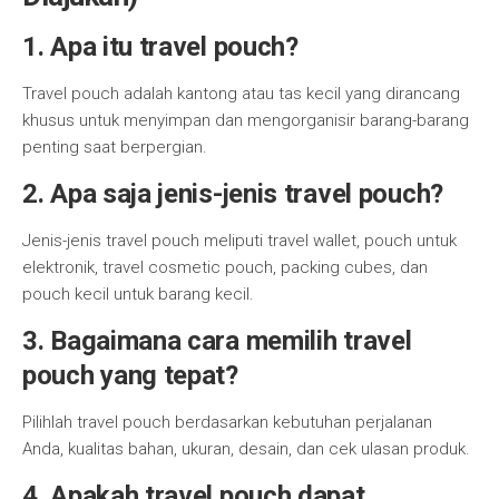
1. Apa itu travel pouch?
Travel pouch adalah kantong atau tas kecil yang dirancang
khusus untuk menyimpan dan mengorganisir barang-barang
penting saat berpergian.
2. Apa saja jenis-jenis travel pouch?
Jenis-jenis travel pouch meliputi travel wallet, pouch untuk
elektronik, travel cosmetic pouch, packing cubes, dan
pouch kecil untuk barang kecil.
3. Bagaimana cara memilih travel
pouch yang tepat?
Pilihlah travel pouch berdasarkan kebutuhan perjalanan
Anda, kualitas bahan, ukuran, desain, dan cek ulasan produk.
4. Apakah travel pouch dapat