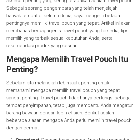
aksesori penting yang sering terabaikan adalah travel pouch.
Sebagai seorang pengembara yang telah menjelajahi
banyak tempat di seluruh dunia, saya mengerti betapa
pentingnya memiliki travel pouch yang tepat. Artikel ini akan
membahas berbagai jenis travel pouch yang tersedia, tips
memilih yang terbaik sesuai kebutuhan Anda, serta
rekomendasi produk yang sesuai.
Mengapa Memilih Travel Pouch Itu
Penting?
Sebelum kita melangkah lebih jauh, penting untuk
memahami mengapa memilih travel pouch yang tepat
sangat penting. Travel pouch tidak hanya berfungsi sebagai
tempat penyimpanan, tetapi juga membantu Anda mengatur
barang bawaan dengan lebih efisien. Berikut adalah
beberapa alasan mengapa Anda perlu memilih travel pouch
dengan cermat: