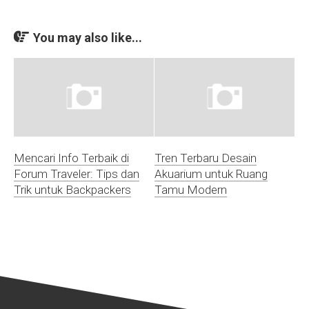
You may also like...
Mencari Info Terbaik di
Tren Terbaru Desain
Forum Traveler: Tips dan
Akuarium untuk Ruang
Trik untuk Backpackers
Tamu Modern