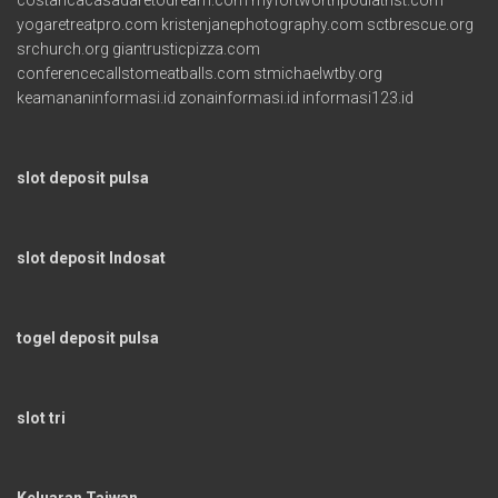
yogaretreatpro.com
kristenjanephotography.com
sctbrescue.org
srchurch.org
giantrusticpizza.com
conferencecallstomeatballs.com
stmichaelwtby.org
keamananinformasi.id
zonainformasi.id
informasi123.id
slot deposit pulsa
slot deposit Indosat
togel deposit pulsa
slot tri
Keluaran Taiwan