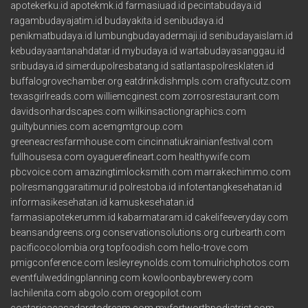
apotekerku.id
apotekmk.id
farmasiuad.id
pecintabudaya.id
ragambudayajatim.id
budayakita.id
senibudaya.id
penikmatbudaya.id
lumbungbudayadermaji.id
senibudayaislam.id
kebudayaantanahdatar.id
mybudaya.id
wartabudayasanggau.id
sribudaya.id
simerdupolresbatang.id
satlantaspolresklaten.id
buffalogrovechamber.org
eatdrinkdishmpls.com
craftycutz.com
texasgirlreads.com
williemcginest.com
zorrosrestaurant.com
davidsonhardscapes.com
wilkinsactiongraphics.com
guiltybunnies.com
acemgmtgroup.com
greeneacresfarmhouse.com
cincinnatiukrainianfestival.com
fullhousesa.com
oyaguerefineart.com
healthywife.com
pbcvoice.com
amazingtimlocksmith.com
marrakechimmo.com
polresmanggaraitimur.id
polrestoba.id
infotentangkesehatan.id
informasikesehatan.id
kamuskesehatan.id
farmasiapotekerumm.id
kabarmataram.id
cakelifeeveryday.com
beansandgreens.org
conservationsolutions.org
curbearth.com
pacificocolombia.org
topfoodish.com
hello-trove.com
pmigconference.com
lesleyreynolds.com
tomulrichphotos.com
eventfulweddingplanning.com
kowloonbaybrewery.com
lachilenita.com
abgolo.com
oregopilot.com
costaricacasadaretodream.com
myfortworthpodiatrist.com