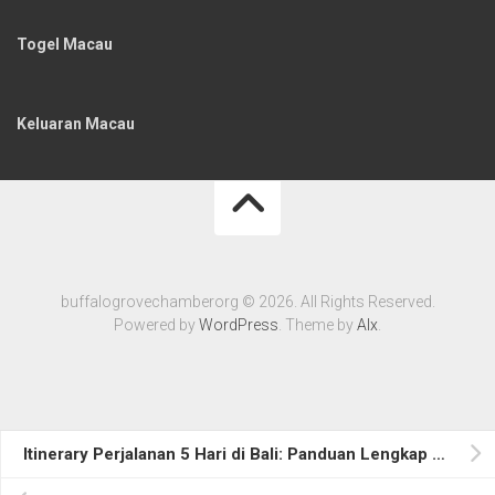
Togel Macau
Keluaran Macau
buffalogrovechamberorg © 2026. All Rights Reserved.
Powered by
WordPress
. Theme by
Alx
.
Itinerary Perjalanan 5 Hari di Bali: Panduan Lengkap untuk Wisatawan