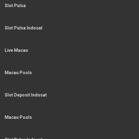
Slot Pulsa
Slot Pulsa Indosat
Live Macau
Macau Pools
Slot Deposit Indosat
Macau Pools