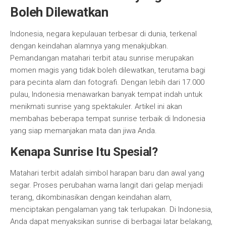
Boleh Dilewatkan
Indonesia, negara kepulauan terbesar di dunia, terkenal
dengan keindahan alamnya yang menakjubkan.
Pemandangan matahari terbit atau sunrise merupakan
momen magis yang tidak boleh dilewatkan, terutama bagi
para pecinta alam dan fotografi. Dengan lebih dari 17.000
pulau, Indonesia menawarkan banyak tempat indah untuk
menikmati sunrise yang spektakuler. Artikel ini akan
membahas beberapa tempat sunrise terbaik di Indonesia
yang siap memanjakan mata dan jiwa Anda.
Kenapa Sunrise Itu Spesial?
Matahari terbit adalah simbol harapan baru dan awal yang
segar. Proses perubahan warna langit dari gelap menjadi
terang, dikombinasikan dengan keindahan alam,
menciptakan pengalaman yang tak terlupakan. Di Indonesia,
Anda dapat menyaksikan sunrise di berbagai latar belakang,