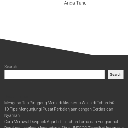
Anda Tahu
Search
Search
Recent Posts
Mengapa Tas Pinggang Menjadi Aksesoris Wajib di Tahun Ini?
10 Tips Mengunjungi Pusat Perbelanjaan dengan Cerdas dan
Nyaman
Cara Merawat Daypack Agar Lebih Tahan Lama dan Fungsional
Panduan Lengkap Mengunjungi Situs UNESCO Terbaik di Indonesia