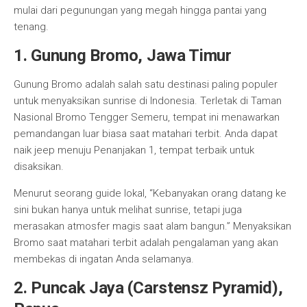
mulai dari pegunungan yang megah hingga pantai yang
tenang.
1. Gunung Bromo, Jawa Timur
Gunung Bromo adalah salah satu destinasi paling populer
untuk menyaksikan sunrise di Indonesia. Terletak di Taman
Nasional Bromo Tengger Semeru, tempat ini menawarkan
pemandangan luar biasa saat matahari terbit. Anda dapat
naik jeep menuju Penanjakan 1, tempat terbaik untuk
disaksikan.
Menurut seorang guide lokal, “Kebanyakan orang datang ke
sini bukan hanya untuk melihat sunrise, tetapi juga
merasakan atmosfer magis saat alam bangun.” Menyaksikan
Bromo saat matahari terbit adalah pengalaman yang akan
membekas di ingatan Anda selamanya.
2. Puncak Jaya (Carstensz Pyramid),