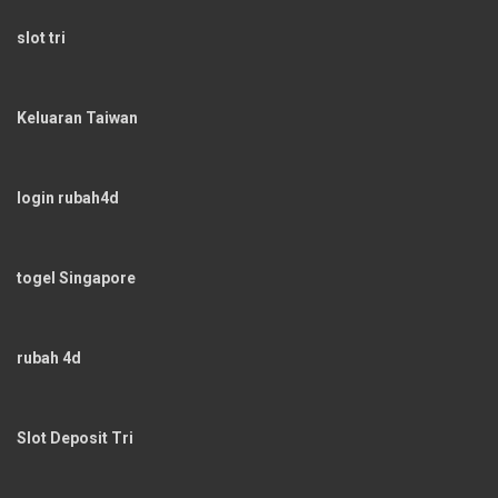
slot tri
Keluaran Taiwan
login rubah4d
togel Singapore
rubah 4d
Slot Deposit Tri