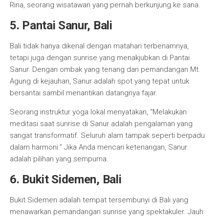
Rina, seorang wisatawan yang pernah berkunjung ke sana.
5. Pantai Sanur, Bali
Bali tidak hanya dikenal dengan matahari terbenamnya,
tetapi juga dengan sunrise yang menakjubkan di Pantai
Sanur. Dengan ombak yang tenang dan pemandangan Mt.
Agung di kejauhan, Sanur adalah spot yang tepat untuk
bersantai sambil menantikan datangnya fajar.
Seorang instruktur yoga lokal menyatakan, “Melakukan
meditasi saat sunrise di Sanur adalah pengalaman yang
sangat transformatif. Seluruh alam tampak seperti berpadu
dalam harmoni.” Jika Anda mencari ketenangan, Sanur
adalah pilihan yang sempurna.
6. Bukit Sidemen, Bali
Bukit Sidemen adalah tempat tersembunyi di Bali yang
menawarkan pemandangan sunrise yang spektakuler. Jauh