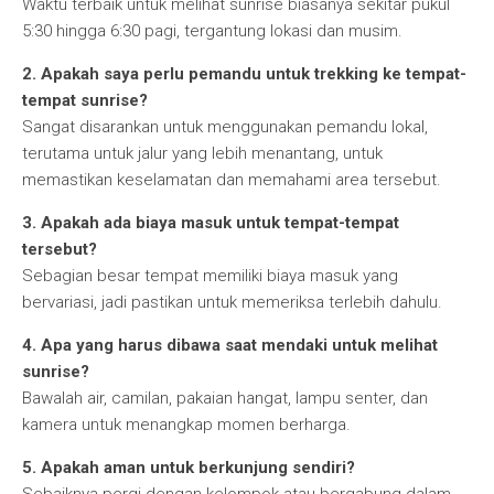
Waktu terbaik untuk melihat sunrise biasanya sekitar pukul
5:30 hingga 6:30 pagi, tergantung lokasi dan musim.
2. Apakah saya perlu pemandu untuk trekking ke tempat-
tempat sunrise?
Sangat disarankan untuk menggunakan pemandu lokal,
terutama untuk jalur yang lebih menantang, untuk
memastikan keselamatan dan memahami area tersebut.
3. Apakah ada biaya masuk untuk tempat-tempat
tersebut?
Sebagian besar tempat memiliki biaya masuk yang
bervariasi, jadi pastikan untuk memeriksa terlebih dahulu.
4. Apa yang harus dibawa saat mendaki untuk melihat
sunrise?
Bawalah air, camilan, pakaian hangat, lampu senter, dan
kamera untuk menangkap momen berharga.
5. Apakah aman untuk berkunjung sendiri?