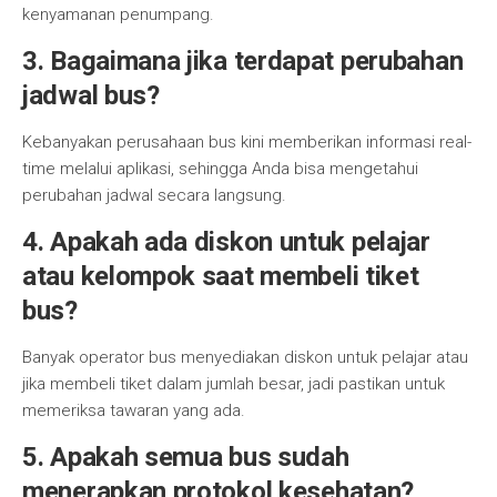
kenyamanan penumpang.
3. Bagaimana jika terdapat perubahan
jadwal bus?
Kebanyakan perusahaan bus kini memberikan informasi real-
time melalui aplikasi, sehingga Anda bisa mengetahui
perubahan jadwal secara langsung.
4. Apakah ada diskon untuk pelajar
atau kelompok saat membeli tiket
bus?
Banyak operator bus menyediakan diskon untuk pelajar atau
jika membeli tiket dalam jumlah besar, jadi pastikan untuk
memeriksa tawaran yang ada.
5. Apakah semua bus sudah
menerapkan protokol kesehatan?