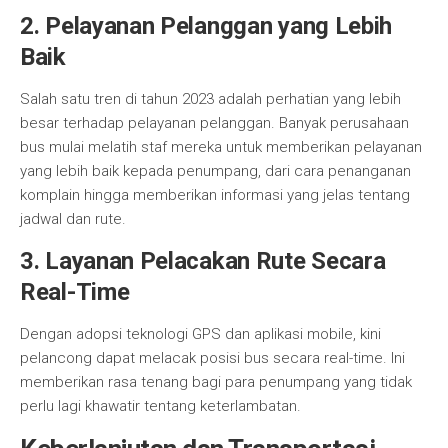
2. Pelayanan Pelanggan yang Lebih
Baik
Salah satu tren di tahun 2023 adalah perhatian yang lebih
besar terhadap pelayanan pelanggan. Banyak perusahaan
bus mulai melatih staf mereka untuk memberikan pelayanan
yang lebih baik kepada penumpang, dari cara penanganan
komplain hingga memberikan informasi yang jelas tentang
jadwal dan rute.
3. Layanan Pelacakan Rute Secara
Real-Time
Dengan adopsi teknologi GPS dan aplikasi mobile, kini
pelancong dapat melacak posisi bus secara real-time. Ini
memberikan rasa tenang bagi para penumpang yang tidak
perlu lagi khawatir tentang keterlambatan.