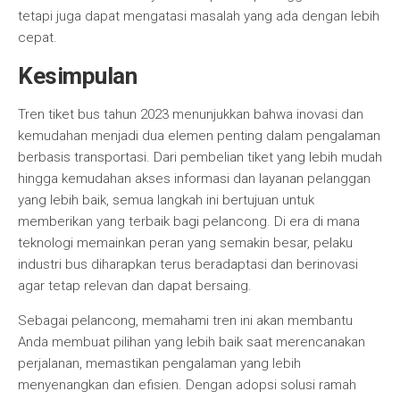
tetapi juga dapat mengatasi masalah yang ada dengan lebih
cepat.
Kesimpulan
Tren tiket bus tahun 2023 menunjukkan bahwa inovasi dan
kemudahan menjadi dua elemen penting dalam pengalaman
berbasis transportasi. Dari pembelian tiket yang lebih mudah
hingga kemudahan akses informasi dan layanan pelanggan
yang lebih baik, semua langkah ini bertujuan untuk
memberikan yang terbaik bagi pelancong. Di era di mana
teknologi memainkan peran yang semakin besar, pelaku
industri bus diharapkan terus beradaptasi dan berinovasi
agar tetap relevan dan dapat bersaing.
Sebagai pelancong, memahami tren ini akan membantu
Anda membuat pilihan yang lebih baik saat merencanakan
perjalanan, memastikan pengalaman yang lebih
menyenangkan dan efisien. Dengan adopsi solusi ramah