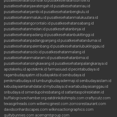
pusatkesehatansumbar.id
pusatkesehatansumsel.id
pusatkesehatanjawatengah.id
pusatkesehatanriau.id
pusatkesehatanjambi.id
pusatkesehatanbengkulu.id
pusatkesehatanmaluku.id
pusatkesehatanmalukuutara.id
pusatkesehatangorontalo.id
pusatkesehatansabang.id
pusatkesehatanmedan.id
pusatkesehatanbinjai.id
pusatkesehatanpadang.id
pusatkesehatanbukittinggi.id
pusatkesehatanpadangpanjang.id
pusatkesehatandumai.id
pusatkesehatanpalembang.id
pusatkesehatanlubuklinggau.id
pusatkesehatansolo.id
pusatkesehatanmalang.id
pusatkesehatanmataram.id
pusatkesehatanbima.id
pusatkesehatansingkawang.id
pusatkesehatanpalangkaraya.id
apotekerku.id
apotekmk.id
farmasiuad.id
pecintabudaya.id
ragambudayajatim.id
budayakita.id
senibudaya.id
penikmatbudaya.id
lumbungbudayadermaji.id
senibudayaislam.id
kebudayaantanahdatar.id
mybudaya.id
wartabudayasanggau.id
sribudaya.id
simerdupolresbatang.id
satlantaspolresklaten.id
buffalogrovechamber.org
eatdrinkdishmpls.com
craftycutz.com
texasgirlreads.com
williemcginest.com
zorrosrestaurant.com
davidsonhardscapes.com
wilkinsactiongraphics.com
guiltybunnies.com
acemgmtgroup.com