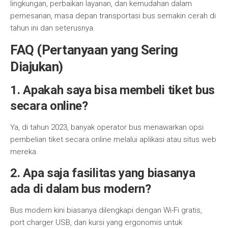
lingkungan, perbaikan layanan, dan kemudahan dalam
pemesanan, masa depan transportasi bus semakin cerah di
tahun ini dan seterusnya.
FAQ (Pertanyaan yang Sering
Diajukan)
1. Apakah saya bisa membeli tiket bus
secara online?
Ya, di tahun 2023, banyak operator bus menawarkan opsi
pembelian tiket secara online melalui aplikasi atau situs web
mereka.
2. Apa saja fasilitas yang biasanya
ada di dalam bus modern?
Bus modern kini biasanya dilengkapi dengan Wi-Fi gratis,
port charger USB, dan kursi yang ergonomis untuk