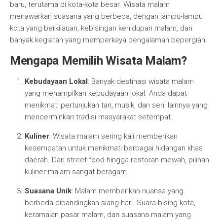
baru, terutama di kota-kota besar. Wisata malam
menawarkan suasana yang berbeda, dengan lampu-lampu
kota yang berkilauan, kebisingan kehidupan malam, dan
banyak kegiatan yang memperkaya pengalaman bepergian.
Mengapa Memilih Wisata Malam?
Kebudayaan Lokal
: Banyak destinasi wisata malam
yang menampilkan kebudayaan lokal. Anda dapat
menikmati pertunjukan tari, musik, dan seni lainnya yang
mencerminkan tradisi masyarakat setempat.
Kuliner
: Wisata malam sering kali memberikan
kesempatan untuk menikmati berbagai hidangan khas
daerah. Dari street food hingga restoran mewah, pilihan
kuliner malam sangat beragam.
Suasana Unik
: Malam memberikan nuansa yang
berbeda dibandingkan siang hari. Suara bising kota,
keramaian pasar malam, dan suasana malam yang