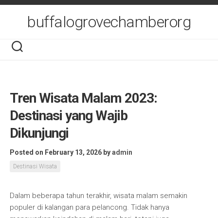
Skip
to
buffalogrovechamberorg
content
Tren Wisata Malam 2023:
Destinasi yang Wajib
Dikunjungi
Posted on February 13, 2026
by
admin
Destinasi Wisata
Dalam beberapa tahun terakhir, wisata malam semakin
populer di kalangan para pelancong. Tidak hanya