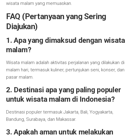
wisata malam yang memuaskan.
FAQ (Pertanyaan yang Sering
Diajukan)
1. Apa yang dimaksud dengan wisata
malam?
Wisata malam adalah aktivitas perjalanan yang dilakukan di
malam hari, termasuk kuliner, pertunjukan seni, konser, dan
pasar malam.
2. Destinasi apa yang paling populer
untuk wisata malam di Indonesia?
Destinasi populer termasuk Jakarta, Bali, Yogyakarta,
Bandung, Surabaya, dan Makassar.
3. Apakah aman untuk melakukan