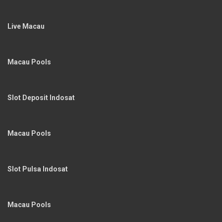
Live Macau
Macau Pools
Slot Deposit Indosat
Macau Pools
Slot Pulsa Indosat
Macau Pools