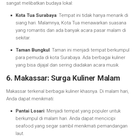
sangat melibatkan budaya lokal:
Kota Tua Surabaya
: Tempat ini tidak hanya menarik di
siang hari. Malamnya, Kota Tua menawarkan suasana
yang romantis dan ada banyak acara pasar malam di
sekitar.
Taman Bungkul
: Taman ini menjadi tempat berkumpul
para pemuda di kota Surabaya. Ada berbagai kuliner
yang bisa dijajal dan sering diadakan acara musik.
6. Makassar: Surga Kuliner Malam
Makassar terkenal berbagai kuliner khasnya. Di malam hari,
Anda dapat menikmati:
Pantai Losari
: Menjadi tempat yang populer untuk
berkumpul di malam hari. Anda dapat mencicipi
seafood yang segar sambil menikmati pemandangan
laut.