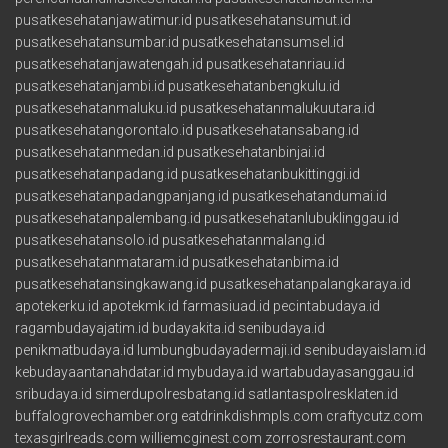
pusatkesehatanjawatimur.id
pusatkesehatansumut.id
pusatkesehatansumbar.id
pusatkesehatansumsel.id
pusatkesehatanjawatengah.id
pusatkesehatanriau.id
pusatkesehatanjambi.id
pusatkesehatanbengkulu.id
pusatkesehatanmaluku.id
pusatkesehatanmalukuutara.id
pusatkesehatangorontalo.id
pusatkesehatansabang.id
pusatkesehatanmedan.id
pusatkesehatanbinjai.id
pusatkesehatanpadang.id
pusatkesehatanbukittinggi.id
pusatkesehatanpadangpanjang.id
pusatkesehatandumai.id
pusatkesehatanpalembang.id
pusatkesehatanlubuklinggau.id
pusatkesehatansolo.id
pusatkesehatanmalang.id
pusatkesehatanmataram.id
pusatkesehatanbima.id
pusatkesehatansingkawang.id
pusatkesehatanpalangkaraya.id
apotekerku.id
apotekmk.id
farmasiuad.id
pecintabudaya.id
ragambudayajatim.id
budayakita.id
senibudaya.id
penikmatbudaya.id
lumbungbudayadermaji.id
senibudayaislam.id
kebudayaantanahdatar.id
mybudaya.id
wartabudayasanggau.id
sribudaya.id
simerdupolresbatang.id
satlantaspolresklaten.id
buffalogrovechamber.org
eatdrinkdishmpls.com
craftycutz.com
texasgirlreads.com
williemcginest.com
zorrosrestaurant.com