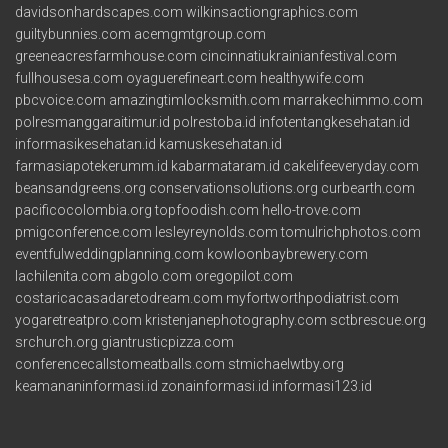
davidsonhardscapes.com
wilkinsactiongraphics.com
guiltybunnies.com
acemgmtgroup.com
greeneacresfarmhouse.com
cincinnatiukrainianfestival.com
fullhousesa.com
oyaguerefineart.com
healthywife.com
pbcvoice.com
amazingtimlocksmith.com
marrakechimmo.com
polresmanggaraitimur.id
polrestoba.id
infotentangkesehatan.id
informasikesehatan.id
kamuskesehatan.id
farmasiapotekerumm.id
kabarmataram.id
cakelifeeveryday.com
beansandgreens.org
conservationsolutions.org
curbearth.com
pacificocolombia.org
topfoodish.com
hello-trove.com
pmigconference.com
lesleyreynolds.com
tomulrichphotos.com
eventfulweddingplanning.com
kowloonbaybrewery.com
lachilenita.com
abgolo.com
oregopilot.com
costaricacasadaretodream.com
myfortworthpodiatrist.com
yogaretreatpro.com
kristenjanephotography.com
sctbrescue.org
srchurch.org
giantrusticpizza.com
conferencecallstomeatballs.com
stmichaelwtby.org
keamananinformasi.id
zonainformasi.id
informasi123.id