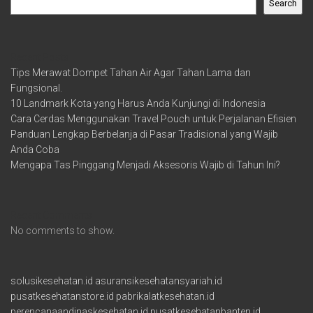
Search
Recent Posts
Tips Merawat Dompet Tahan Air Agar Tahan Lama dan
Fungsional.
10 Landmark Kota yang Harus Anda Kunjungi di Indonesia
Cara Cerdas Menggunakan Travel Pouch untuk Perjalanan Efisien
Panduan Lengkap Berbelanja di Pasar Tradisional yang Wajib
Anda Coba
Mengapa Tas Pinggang Menjadi Aksesoris Wajib di Tahun Ini?
Recent Comments
No comments to show.
solusikesehatan.id
asuransikesehatansyariah.id
pusatkesehatanstore.id
pabrikalatkesehatan.id
perencanaandinaskesehatan.id
pusatkesehatanbanten.id