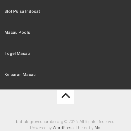
Slot Pulsa Indosat
Macau Pools
Togel Macau
Keluaran Macau
buffalogrovechamberorg © 2026. All Rights Reserved.
Powered by
WordPress
. Theme by
Alx
.