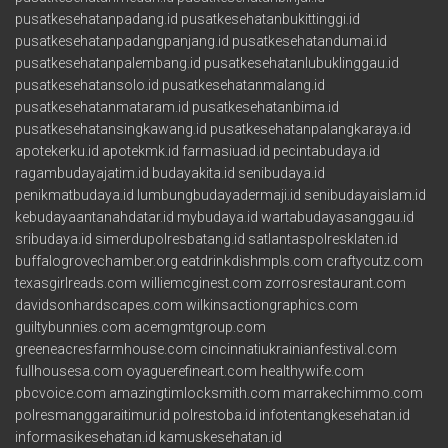
pusatkesehatanpadang.id
pusatkesehatanbukittinggi.id
pusatkesehatanpadangpanjang.id
pusatkesehatandumai.id
pusatkesehatanpalembang.id
pusatkesehatanlubuklinggau.id
pusatkesehatansolo.id
pusatkesehatanmalang.id
pusatkesehatanmataram.id
pusatkesehatanbima.id
pusatkesehatansingkawang.id
pusatkesehatanpalangkaraya.id
apotekerku.id
apotekmk.id
farmasiuad.id
pecintabudaya.id
ragambudayajatim.id
budayakita.id
senibudaya.id
penikmatbudaya.id
lumbungbudayadermaji.id
senibudayaislam.id
kebudayaantanahdatar.id
mybudaya.id
wartabudayasanggau.id
sribudaya.id
simerdupolresbatang.id
satlantaspolresklaten.id
buffalogrovechamber.org
eatdrinkdishmpls.com
craftycutz.com
texasgirlreads.com
williemcginest.com
zorrosrestaurant.com
davidsonhardscapes.com
wilkinsactiongraphics.com
guiltybunnies.com
acemgmtgroup.com
greeneacresfarmhouse.com
cincinnatiukrainianfestival.com
fullhousesa.com
oyaguerefineart.com
healthywife.com
pbcvoice.com
amazingtimlocksmith.com
marrakechimmo.com
polresmanggaraitimur.id
polrestoba.id
infotentangkesehatan.id
informasikesehatan.id
kamuskesehatan.id