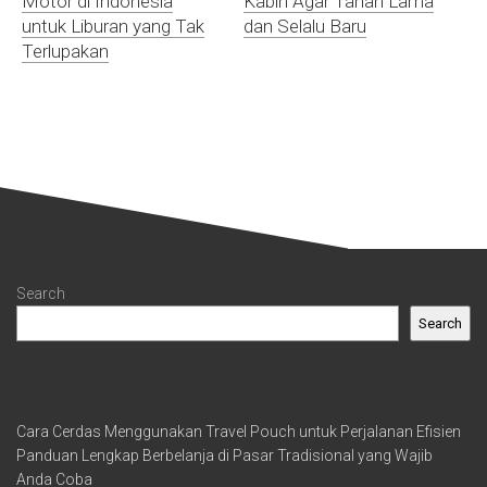
Motor di Indonesia
Kabin Agar Tahan Lama
untuk Liburan yang Tak
dan Selalu Baru
Terlupakan
Search
Search
Recent Posts
Cara Cerdas Menggunakan Travel Pouch untuk Perjalanan Efisien
Panduan Lengkap Berbelanja di Pasar Tradisional yang Wajib
Anda Coba