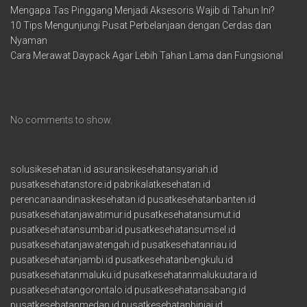
Mengapa Tas Pinggang Menjadi Aksesoris Wajib di Tahun Ini?
10 Tips Mengunjungi Pusat Perbelanjaan dengan Cerdas dan
Nyaman
Cara Merawat Daypack Agar Lebih Tahan Lama dan Fungsional
Recent Comments
No comments to show.
solusikesehatan.id
asuransikesehatansyariah.id
pusatkesehatanstore.id
pabrikalatkesehatan.id
perencanaandinaskesehatan.id
pusatkesehatanbanten.id
pusatkesehatanjawatimur.id
pusatkesehatansumut.id
pusatkesehatansumbar.id
pusatkesehatansumsel.id
pusatkesehatanjawatengah.id
pusatkesehatanriau.id
pusatkesehatanjambi.id
pusatkesehatanbengkulu.id
pusatkesehatanmaluku.id
pusatkesehatanmalukuutara.id
pusatkesehatangorontalo.id
pusatkesehatansabang.id
pusatkesehatanmedan.id
pusatkesehatanbinjai.id