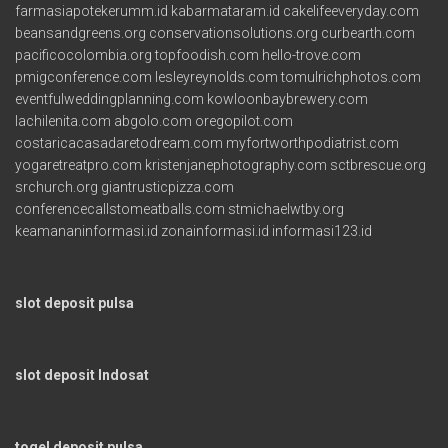
farmasiapotekerumm.id
kabarmataram.id
cakelifeeveryday.com
beansandgreens.org
conservationsolutions.org
curbearth.com
pacificocolombia.org
topfoodish.com
hello-trove.com
pmigconference.com
lesleyreynolds.com
tomulrichphotos.com
eventfulweddingplanning.com
kowloonbaybrewery.com
lachilenita.com
abgolo.com
oregopilot.com
costaricacasadaretodream.com
myfortworthpodiatrist.com
yogaretreatpro.com
kristenjanephotography.com
sctbrescue.org
srchurch.org
giantrusticpizza.com
conferencecallstomeatballs.com
stmichaelwtby.org
keamananinformasi.id
zonainformasi.id
informasi123.id
slot deposit pulsa
slot deposit Indosat
togel deposit pulsa