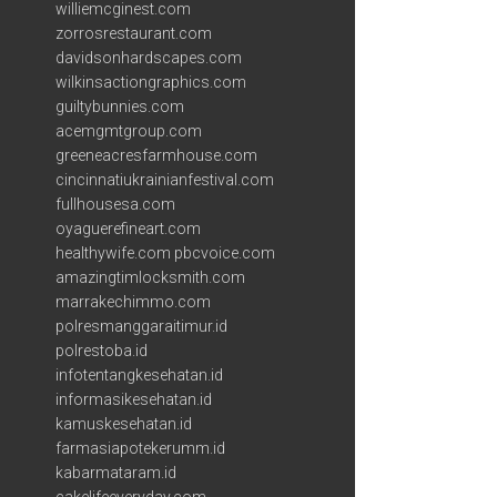
williemcginest.com
zorrosrestaurant.com
davidsonhardscapes.com
wilkinsactiongraphics.com
guiltybunnies.com
acemgmtgroup.com
greeneacresfarmhouse.com
cincinnatiukrainianfestival.com
fullhousesa.com
oyaguerefineart.com
healthywife.com
pbcvoice.com
amazingtimlocksmith.com
marrakechimmo.com
polresmanggaraitimur.id
polrestoba.id
infotentangkesehatan.id
informasikesehatan.id
kamuskesehatan.id
farmasiapotekerumm.id
kabarmataram.id