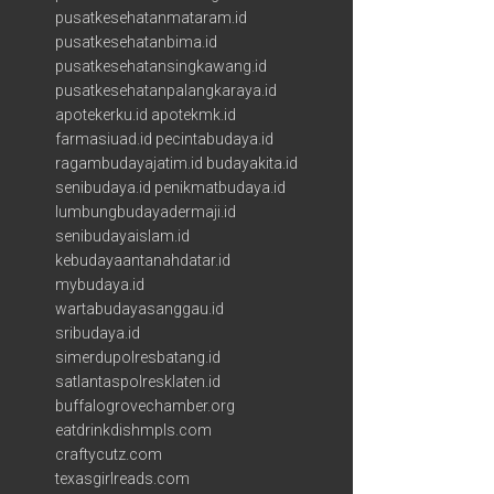
pusatkesehatanmataram.id
pusatkesehatanbima.id
pusatkesehatansingkawang.id
pusatkesehatanpalangkaraya.id
apotekerku.id
apotekmk.id
farmasiuad.id
pecintabudaya.id
ragambudayajatim.id
budayakita.id
senibudaya.id
penikmatbudaya.id
lumbungbudayadermaji.id
senibudayaislam.id
kebudayaantanahdatar.id
mybudaya.id
wartabudayasanggau.id
sribudaya.id
simerdupolresbatang.id
satlantaspolresklaten.id
buffalogrovechamber.org
eatdrinkdishmpls.com
craftycutz.com
texasgirlreads.com