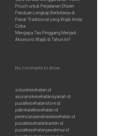
Pouch untuk Perjalanan Efisien
Panduan Lengkap Berbelanja di
Pasar Tradisional yang Wajib Anda
Coba
Mengapa Tas Pinggang Menjadi
Aksesoris Wajib di Tahun Ini?
Recent Comments
No comments to show.
solusikesehatan.id
asuransikesehatansyariah.id
pusatkesehatanstore.id
pabrikalatkesehatan.id
perencanaandinaskesehatan.id
pusatkesehatanbanten.id
pusatkesehatanjawatimur.id