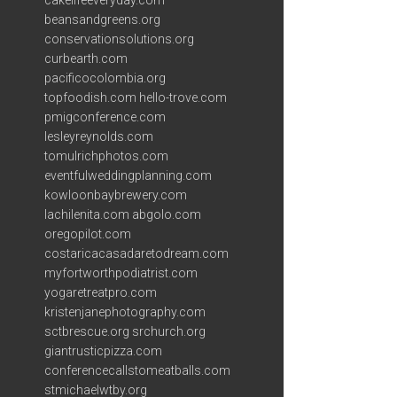
cakelifeeveryday.com
beansandgreens.org
conservationsolutions.org
curbearth.com
pacificocolombia.org
topfoodish.com
hello-trove.com
pmigconference.com
lesleyreynolds.com
tomulrichphotos.com
eventfulweddingplanning.com
kowloonbaybrewery.com
lachilenita.com
abgolo.com
oregopilot.com
costaricacasadaretodream.com
myfortworthpodiatrist.com
yogaretreatpro.com
kristenjanephotography.com
sctbrescue.org
srchurch.org
giantrusticpizza.com
conferencecallstomeatballs.com
stmichaelwtby.org